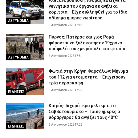
Αλεξανδρούπολη: Άνδρας έδειχνε τα
γεννητικά του όργανα σε ανήλικα
κορίτσια – Είχε συλληφθεί για το ίδιο
αδίκημα ημέρες νωρίτερα
ΑΣΤΥΝΟΜΙΑ
6 Αυγούστου 2026 18:03
Πύργος: Πατέρας και γιος Ρομά
φέρονται να ξυλοκόπησαν 19χρονο
ομόφυλό τους με ρόπαλο και φτυάρι
6 Αυγούστου 2026 17:51
ΑΣΤΥΝΟΜΙΑ
Φωτιά στην Κρήνη Φαρσάλων: Μήνυμα
του 112 για ετοιμότητα – Επιχειρούν
τρία αεροσκάφη
6 Αυγούστου 2026 17:39
ΕΙΔΗΣΕΙΣ
Καιρός: Ισχυρότερα μελτέμια το
Σαββατοκύριακο – Ποιες ημέρες ο
υδράργυρος θα αγγίξει τους 40°C
6 Αυγούστου 2026 17:26
ΕΙΔΗΣΕΙΣ