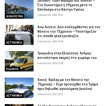
Σκιάθος: «Δεν θυμάμαι και πολλά» –
Στο δικαστήριο η 39χρονη μετά το
ξέσπασμα στο Κέντρο Υγείας
6 Αυγούστου 2026 18:40
ΔΙΚΑΙΟΣΥΝΗ
Άνω Λιόσια: Δύο συλληφθέντες για τον
θάνατο του 72χρονου – Υποστήριξαν
ότι έπαθε ηλεκτροπληξία
6 Αυγούστου 2026 18:39
ΑΣΤΥΝΟΜΙΑ
Τραγωδία στην Ελασσόνα: Άνδρας
εντοπίστηκε νεκρός στο χωράφι του
6 Αυγούστου 2026 18:28
ΕΙΔΗΣΕΙΣ
Χανιά: Θρίλερ με τον θάνατο της
75χρονης – Είχε προσαχθεί στο Τμήμα
πριν δηλωθεί αγνοούμενη (εικόνα)
6 Αυγούστου 2026 18:15
ΑΣΤΥΝΟΜΙΑ