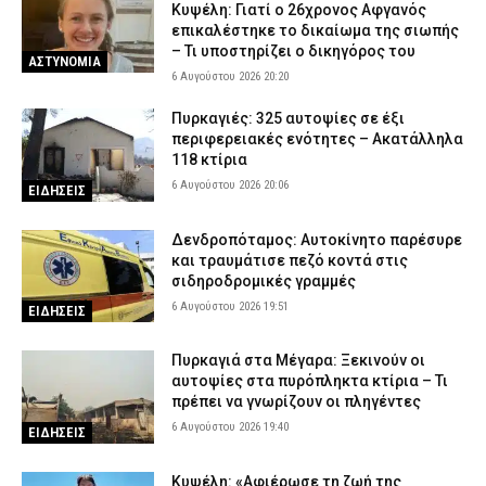
Κυψέλη: Γιατί ο 26χρονος Αφγανός
επικαλέστηκε το δικαίωμα της σιωπής
– Τι υποστηρίζει ο δικηγόρος του
ΑΣΤΥΝΟΜΙΑ
6 Αυγούστου 2026 20:20
Πυρκαγιές: 325 αυτοψίες σε έξι
περιφερειακές ενότητες – Ακατάλληλα
118 κτίρια
6 Αυγούστου 2026 20:06
ΕΙΔΗΣΕΙΣ
Δενδροπόταμος: Αυτοκίνητο παρέσυρε
και τραυμάτισε πεζό κοντά στις
σιδηροδρομικές γραμμές
6 Αυγούστου 2026 19:51
ΕΙΔΗΣΕΙΣ
Πυρκαγιά στα Μέγαρα: Ξεκινούν οι
αυτοψίες στα πυρόπληκτα κτίρια – Τι
πρέπει να γνωρίζουν οι πληγέντες
6 Αυγούστου 2026 19:40
ΕΙΔΗΣΕΙΣ
Κυψέλη: «Αφιέρωσε τη ζωή της