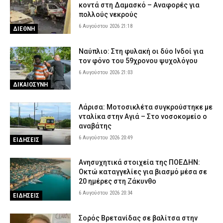
κοντά στη Δαμασκό – Αναφορές για
6 Αυγούστου 2026 14:58
ΕΙΔΗΣΕΙΣ
πολλούς νεκρούς
6 Αυγούστου 2026 21:18
ΔΙΕΘΝΗ
Ναύπλιο: Στη φυλακή οι δύο Ινδοί για
τον φόνο του 59χρονου ψυχολόγου
6 Αυγούστου 2026 21:03
ΔΙΚΑΙΟΣΥΝΗ
Λάρισα: Μοτοσικλέτα συγκρούστηκε με
νταλίκα στην Αγιά – Στο νοσοκομείο ο
αναβάτης
6 Αυγούστου 2026 20:49
ΕΙΔΗΣΕΙΣ
Ανησυχητικά στοιχεία της ΠΟΕΔΗΝ:
Οκτώ καταγγελίες για βιασμό μέσα σε
20 ημέρες στη Ζάκυνθο
6 Αυγούστου 2026 20:34
ΕΙΔΗΣΕΙΣ
Σορός Βρετανίδας σε βαλίτσα στην