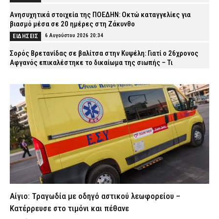
Ανησυχητικά στοιχεία της ΠΟΕΔΗΝ: Οκτώ καταγγελίες για
βιασμό μέσα σε 20 ημέρες στη Ζάκυνθο
6 Αυγούστου 2026 20:34
ΕΙΔΗΣΕΙΣ
Σορός Βρετανίδας σε βαλίτσα στην Κυψέλη: Γιατί ο 26χρονος
Αφγανός επικαλέστηκε το δικαίωμα της σιωπής – Τι
υποστηρίζει ο δικηγόρος του
6 Αυγούστου 2026 20:20
ΑΣΤΥΝΟΜΙΑ
Πυρκαγιές: 325 αυτοψίες σε έξι περιφερειακές ενότητες –
Ακατάλληλα 118 κτίρια
6 Αυγούστου 2026 20:06
ΕΙΔΗΣΕΙΣ
Δενδροπόταμος: Αυτοκίνητο παρέσυρε και τραυμάτισε πεζό
κοντά στις σιδηροδρομικές γραμμές
6 Αυγούστου 2026 19:51
ΕΙΔΗΣΕΙΣ
Πυρκαγιά στα Μέγαρα: Ξεκινούν οι αυτοψίες στα πυρόπληκτα
κτίρια – Τι πρέπει να γνωρίζουν οι πληγέντες
Αίγιο: Τραγωδία με οδηγό αστικού λεωφορείου –
6 Αυγούστου 2026 19:40
ΕΙΔΗΣΕΙΣ
Κατέρρευσε στο τιμόνι και πέθανε
Κυψέλη: «Αφιέρωσε τη ζωή της βοηθώντας όσους είχαν