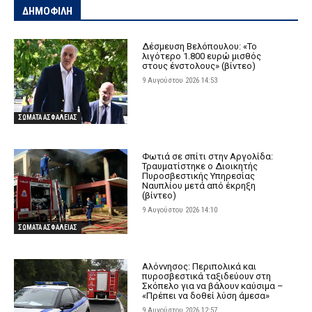
ΔΗΜΟΦΙΛΗ
Δέσμευση Βελόπουλου: «Το
λιγότερο 1.800 ευρώ μισθός
στους ένστολους» (βίντεο)
9 Αυγούστου 2026 14:53
ΣΩΜΑΤΑ ΑΣΦΑΛΕΙΑΣ
Φωτιά σε σπίτι στην Αργολίδα:
Τραυματίστηκε o Διοικητής
Πυροσβεστικής Υπηρεσίας
Ναυπλίου μετά από έκρηξη
(βίντεο)
9 Αυγούστου 2026 14:10
ΣΩΜΑΤΑ ΑΣΦΑΛΕΙΑΣ
Αλόννησος: Περιπολικά και
πυροσβεστικά ταξιδεύουν στη
Σκόπελο για να βάλουν καύσιμα –
«Πρέπει να δοθεί λύση άμεσα»
9 Αυγούστου 2026 12:57