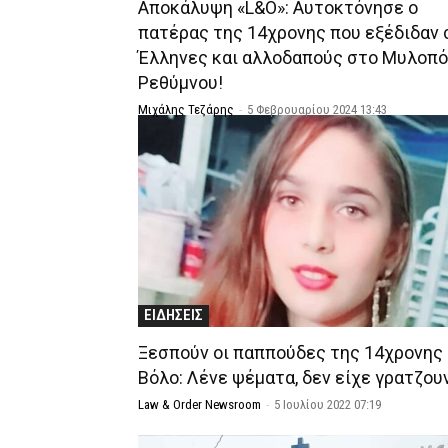
Αποκάλυψη «L&O»: Αυτοκτόνησε ο
πατέρας της 14χρονης που εξέδιδαν 
Έλληνες και αλλοδαπούς στο Μυλοπ
Ρεθύμνου!
Μιχάλης Τεζάρης
-
5 Φεβρουαρίου 2024 13:43
ΕΙΔΗΣΕΙΣ
Ξεσπούν οι παππούδες της 14χρονης
Βόλο: Λένε ψέματα, δεν είχε γρατζου
Law & Order Newsroom
-
5 Ιουλίου 2022 07:19