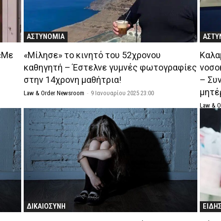
ΑΣΤΥΝΟΜΙΑ
ΑΣΤΥ
 «Με
«Μίλησε» το κινητό του 52χρονου
Καλα
καθηγητή – Έστελνε γυμνές φωτογραφίες
νοσο
στην 14χρονη μαθήτρια!
– Συ
μητέ
Law & Order Newsroom
-
9 Ιανουαρίου 2025 23:00
Law & 
ΔΙΚΑΙΟΣΥΝΗ
ΕΙΔΗ