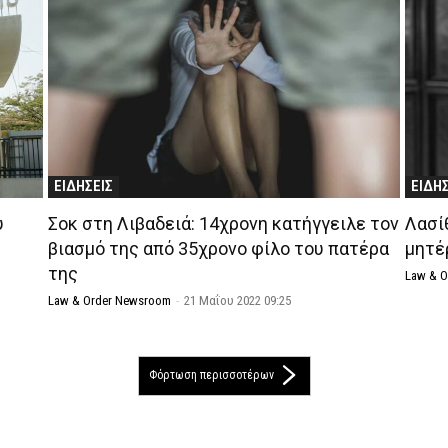
ΕΙΔΗΣΕΙΣ
ΕΙΔΗ
υ
Σοκ στη Λιβαδειά: 14χρονη κατήγγειλε τον
Λασίθ
βιασμό της από 35χρονο φίλο του πατέρα
μητέ
της
Law & 
Law & Order Newsroom
-
21 Μαΐου 2022 09:25
Φόρτωση περισσοτέρων