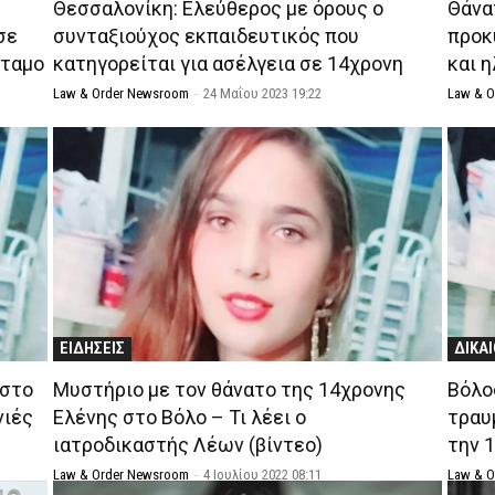
Θεσσαλονίκη: Ελεύθερος με όρους ο
Θάνα
σε
συνταξιούχος εκπαιδευτικός που
προκ
όταμο
κατηγορείται για ασέλγεια σε 14χρονη
και 
Law & Order Newsroom
-
24 Μαΐου 2023 19:22
Law & 
ΕΙΔΗΣΕΙΣ
ΔΙΚΑ
 στο
Μυστήριο με τον θάνατο της 14χρονης
Βόλο
νιές
Ελένης στο Βόλο – Τι λέει ο
τραυ
ιατροδικαστής Λέων (βίντεο)
την 
Law & Order Newsroom
-
4 Ιουλίου 2022 08:11
Law & 