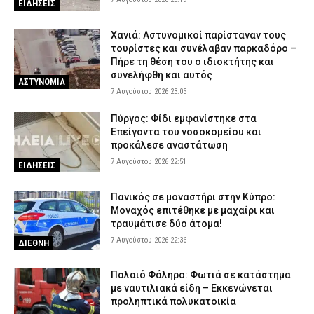
ΕΙΔΗΣΕΙΣ
7 Αυγούστου 2026 16:35
ΕΙΔΗΣΕΙΣ
Χανιά: Αστυνομικοί παρίσταναν τους
Πιερία: Συνελήφθησαν δύο άνδρες που διέρρηξαν ΙΧ και άρπαξαν
τουρίστες και συνέλαβαν παρκαδόρο –
αντικείμενα αξίας άνω των 19.000 ευρώ
Πήρε τη θέση του ο ιδιοκτήτης και
7 Αυγούστου 2026 16:23
ΑΣΤΥΝΟΜΙΑ
συνελήφθη και αυτός
ΑΣΤΥΝΟΜΙΑ
7 Αυγούστου 2026 23:05
Πολύ υψηλός κίνδυνος πυρκαγιάς το Σάββατο – Ποιες περιοχές
τίθενται σε «Red Code»
Πύργος: Φίδι εμφανίστηκε στα
7 Αυγούστου 2026 16:10
ΕΙΔΗΣΕΙΣ
Επείγοντα του νοσοκομείου και
προκάλεσε αναστάτωση
Το Προεδρικό Διάταγμα με τις νέες προαγωγές Αξιωματικών
της Ελληνικής Αστυνομίας
7 Αυγούστου 2026 22:51
ΕΙΔΗΣΕΙΣ
7 Αυγούστου 2026 16:10
ΣΩΜΑΤΑ ΑΣΦΑΛΕΙΑΣ
Πανικός σε μοναστήρι στην Κύπρο:
Μοναχός επιτέθηκε με μαχαίρι και
τραυμάτισε δύο άτομα!
7 Αυγούστου 2026 22:36
ΔΙΕΘΝΗ
Παλαιό Φάληρο: Φωτιά σε κατάστημα
με ναυτιλιακά είδη – Εκκενώνεται
προληπτικά πολυκατοικία