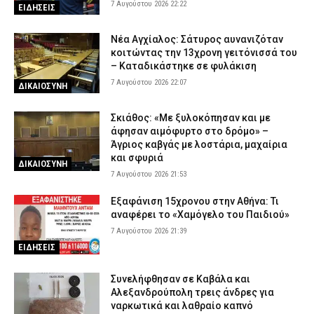
7 Αυγούστου 2026 22:22
ΕΙΔΗΣΕΙΣ
Νέα Αγχίαλος: Σάτυρος αυνανιζόταν
κοιτώντας την 13χρονη γειτόνισσά του
– Καταδικάστηκε σε φυλάκιση
7 Αυγούστου 2026 22:07
ΔΙΚΑΙΟΣΥΝΗ
Σκιάθος: «Με ξυλοκόπησαν και με
άφησαν αιμόφυρτο στο δρόμο» –
Άγριος καβγάς με λοστάρια, μαχαίρια
και σφυριά
ΔΙΚΑΙΟΣΥΝΗ
7 Αυγούστου 2026 21:53
Εξαφάνιση 15χρονου στην Αθήνα: Τι
αναφέρει το «Χαμόγελο του Παιδιού»
7 Αυγούστου 2026 21:39
ΕΙΔΗΣΕΙΣ
Συνελήφθησαν σε Καβάλα και
Αλεξανδρούπολη τρεις άνδρες για
ναρκωτικά και λαθραίο καπνό