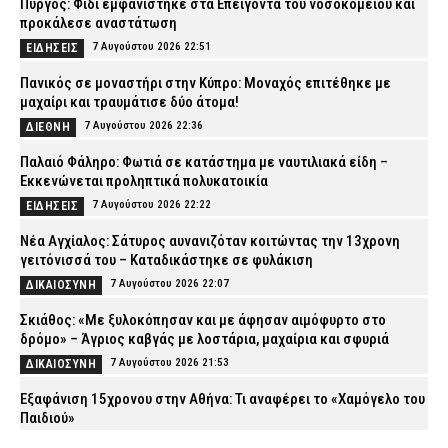
Πύργος: Φίδι εμφανίστηκε στα Επείγοντα του νοσοκομείου και
προκάλεσε αναστάτωση
7 Αυγούστου 2026 22:51
ΕΙΔΗΣΕΙΣ
Πανικός σε μοναστήρι στην Κύπρο: Μοναχός επιτέθηκε με
μαχαίρι και τραυμάτισε δύο άτομα!
7 Αυγούστου 2026 22:36
ΔΙΕΘΝΗ
Παλαιό Φάληρο: Φωτιά σε κατάστημα με ναυτιλιακά είδη –
Εκκενώνεται προληπτικά πολυκατοικία
7 Αυγούστου 2026 22:22
ΕΙΔΗΣΕΙΣ
Νέα Αγχίαλος: Σάτυρος αυνανιζόταν κοιτώντας την 13χρονη
γειτόνισσά του – Καταδικάστηκε σε φυλάκιση
7 Αυγούστου 2026 22:07
ΔΙΚΑΙΟΣΥΝΗ
Σκιάθος: «Με ξυλοκόπησαν και με άφησαν αιμόφυρτο στο
δρόμο» – Άγριος καβγάς με λοστάρια, μαχαίρια και σφυριά
7 Αυγούστου 2026 21:53
ΔΙΚΑΙΟΣΥΝΗ
Εξαφάνιση 15χρονου στην Αθήνα: Τι αναφέρει το «Χαμόγελο του
Παιδιού»
7 Αυγούστου 2026 21:39
ΕΙΔΗΣΕΙΣ