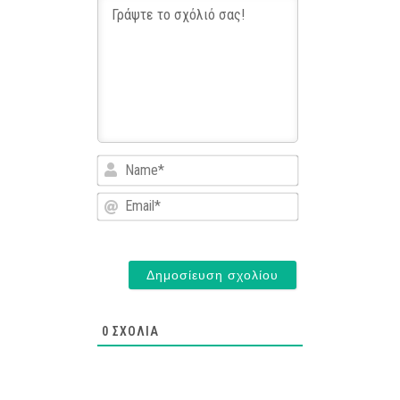
Name*
Email*
0
ΣΧΌΛΙΑ