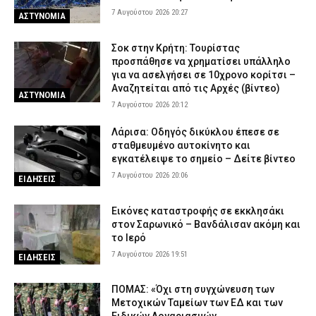
7 Αυγούστου 2026 20:27
ΑΣΤΥΝΟΜΙΑ
Σοκ στην Κρήτη: Τουρίστας
προσπάθησε να χρηματίσει υπάλληλο
για να ασελγήσει σε 10χρονο κορίτσι –
Αναζητείται από τις Αρχές (βίντεο)
ΑΣΤΥΝΟΜΙΑ
7 Αυγούστου 2026 20:12
Λάρισα: Οδηγός δικύκλου έπεσε σε
σταθμευμένο αυτοκίνητο και
εγκατέλειψε το σημείο – Δείτε βίντεο
7 Αυγούστου 2026 20:06
ΕΙΔΗΣΕΙΣ
Εικόνες καταστροφής σε εκκλησάκι
στον Σαρωνικό – Βανδάλισαν ακόμη και
το Ιερό
7 Αυγούστου 2026 19:51
ΕΙΔΗΣΕΙΣ
ΠΟΜΑΣ: «Όχι στη συγχώνευση των
Μετοχικών Ταμείων των ΕΔ και των