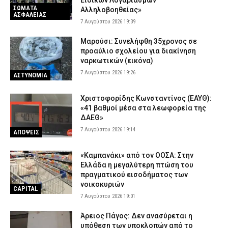
Ειδικών Λογαριασμών
ΣΩΜΑΤΑ
Αλληλοβοηθείας»
ΑΣΦΑΛΕΙΑΣ
7 Αυγούστου 2026 19:39
Μαρούσι: Συνελήφθη 35χρονος σε
προαύλιο σχολείου για διακίνηση
ναρκωτικών (εικόνα)
7 Αυγούστου 2026 19:26
ΑΣΤΥΝΟΜΙΑ
Χριστοφορίδης Κωνσταντίνος (ΕΑΥΘ):
«41 βαθμοί μέσα στα λεωφορεία της
ΔΑΕΘ»
7 Αυγούστου 2026 19:14
ΑΠΟΨΕΙΣ
«Καμπανάκι» από τον ΟΟΣΑ: Στην
Ελλάδα η μεγαλύτερη πτώση του
πραγματικού εισοδήματος των
νοικοκυριών
CAPITAL
7 Αυγούστου 2026 19:01
Άρειος Πάγος: Δεν ανασύρεται η
υπόθεση των υποκλοπών από το