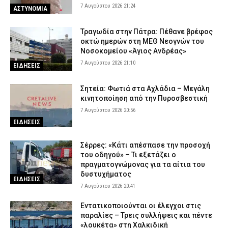
7 Αυγούστου 2026 21:24
ΑΣΤΥΝΟΜΙΑ
Τραγωδία στην Πάτρα: Πέθανε βρέφος
οκτώ ημερών στη ΜΕΘ Νεογνών του
Νοσοκομείου «Άγιος Ανδρέας»
7 Αυγούστου 2026 21:10
ΕΙΔΗΣΕΙΣ
Σητεία: Φωτιά στα Αχλάδια – Μεγάλη
κινητοποίηση από την Πυροσβεστική
7 Αυγούστου 2026 20:56
ΕΙΔΗΣΕΙΣ
Σέρρες: «Κάτι απέσπασε την προσοχή
του οδηγού» – Τι εξετάζει ο
πραγματογνώμονας για τα αίτια του
δυστυχήματος
ΕΙΔΗΣΕΙΣ
7 Αυγούστου 2026 20:41
Εντατικοποιούνται οι έλεγχοι στις
παραλίες – Τρεις συλλήψεις και πέντε
«λουκέτα» στη Χαλκιδική