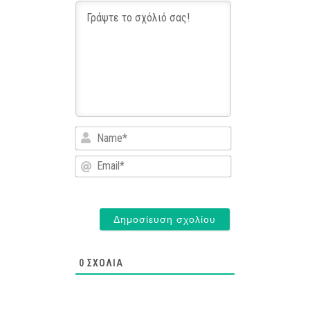
Name*
Email*
0
ΣΧΌΛΙΑ