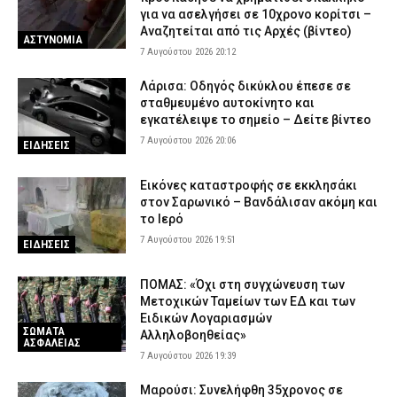
για να ασελγήσει σε 10χρονο κορίτσι –
Αναζητείται από τις Αρχές (βίντεο)
ΑΣΤΥΝΟΜΙΑ
7 Αυγούστου 2026 20:12
Λάρισα: Οδηγός δικύκλου έπεσε σε
σταθμευμένο αυτοκίνητο και
εγκατέλειψε το σημείο – Δείτε βίντεο
7 Αυγούστου 2026 20:06
ΕΙΔΗΣΕΙΣ
Εικόνες καταστροφής σε εκκλησάκι
στον Σαρωνικό – Βανδάλισαν ακόμη και
το Ιερό
7 Αυγούστου 2026 19:51
ΕΙΔΗΣΕΙΣ
ΠΟΜΑΣ: «Όχι στη συγχώνευση των
Μετοχικών Ταμείων των ΕΔ και των
Ειδικών Λογαριασμών
ΣΩΜΑΤΑ
Αλληλοβοηθείας»
ΑΣΦΑΛΕΙΑΣ
7 Αυγούστου 2026 19:39
Μαρούσι: Συνελήφθη 35χρονος σε