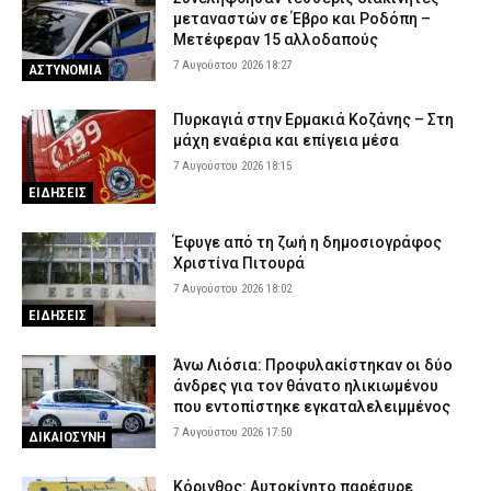
μεταναστών σε Έβρο και Ροδόπη –
Μετέφεραν 15 αλλοδαπούς
7 Αυγούστου 2026 18:27
ΑΣΤΥΝΟΜΙΑ
Πυρκαγιά στην Ερμακιά Κοζάνης – Στη
μάχη εναέρια και επίγεια μέσα
7 Αυγούστου 2026 18:15
ΕΙΔΗΣΕΙΣ
Έφυγε από τη ζωή η δημοσιογράφος
Χριστίνα Πιτουρά
7 Αυγούστου 2026 18:02
ΕΙΔΗΣΕΙΣ
Άνω Λιόσια: Προφυλακίστηκαν οι δύο
άνδρες για τον θάνατο ηλικιωμένου
που εντοπίστηκε εγκαταλελειμμένος
7 Αυγούστου 2026 17:50
ΔΙΚΑΙΟΣΥΝΗ
Κόρινθος: Αυτοκίνητο παρέσυρε