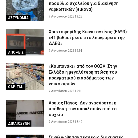
προαύλιο σχολείου για διακίνηση
ναρκωτικών (εικόνα)
7 Αυγούστου 2026 19:26
ΑΣΤΥΝΟΜΙΑ
Χριστοφορίδης Κωνσταντίνος (ΕΑΥΘ):
«41 βαθμοί μέσα στα λεωφορεία της
ΔΑΕΘ»
7 Αυγούστου 2026 19:14
ΑΠΟΨΕΙΣ
«Καμπανάκι» από τον ΟΟΣΑ: Στην
Ελλάδα η μεγαλύτερη πτώση του
πραγματικού εισοδήματος των
νοικοκυριών
CAPITAL
7 Αυγούστου 2026 19:01
Άρειος Πάγος: Δεν ανασύρεται η
υπόθεση των υποκλοπών από το
αρχείο
7 Αυγούστου 2026 18:40
ΔΙΚΑΙΟΣΥΝΗ
Συνελήφθησαν τέσσερις διακινητές