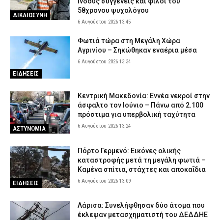
Ινδούς συγγενείς και φίλοι του
58χρονου ψυχολόγου
ΔΙΚΑΙΟΣΥΝΗ
6 Αυγούστου 2026 13:45
Φωτιά τώρα στη Μεγάλη Χώρα
Αγρινίου – Σηκώθηκαν εναέρια μέσα
6 Αυγούστου 2026 13:34
ΕΙΔΗΣΕΙΣ
Κεντρική Μακεδονία: Εννέα νεκροί στην
άσφαλτο τον Ιούνιο – Πάνω από 2.100
πρόστιμα για υπερβολική ταχύτητα
6 Αυγούστου 2026 13:24
ΑΣΤΥΝΟΜΙΑ
Πόρτο Γερμενό: Εικόνες ολικής
καταστροφής μετά τη μεγάλη φωτιά –
Καμένα σπίτια, στάχτες και αποκαΐδια
6 Αυγούστου 2026 13:09
ΕΙΔΗΣΕΙΣ
Λάρισα: Συνελήφθησαν δύο άτομα που
έκλεψαν μετασχηματιστή του ΔΕΔΔΗΕ