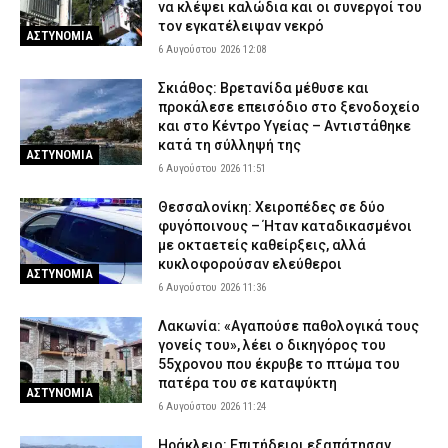
να κλέψει καλώδια και οι συνεργοί του
τον εγκατέλειψαν νεκρό
ΑΣΤΥΝΟΜΙΑ
6 Αυγούστου 2026 12:08
Σκιάθος: Βρετανίδα μέθυσε και
προκάλεσε επεισόδιο στο ξενοδοχείο
και στο Κέντρο Υγείας – Αντιστάθηκε
κατά τη σύλληψή της
ΑΣΤΥΝΟΜΙΑ
6 Αυγούστου 2026 11:51
Θεσσαλονίκη: Χειροπέδες σε δύο
φυγόποινους – Ήταν καταδικασμένοι
με οκταετείς καθείρξεις, αλλά
κυκλοφορούσαν ελεύθεροι
ΑΣΤΥΝΟΜΙΑ
6 Αυγούστου 2026 11:36
Λακωνία: «Αγαπούσε παθολογικά τους
γονείς του», λέει ο δικηγόρος του
55χρονου που έκρυβε το πτώμα του
πατέρα του σε καταψύκτη
ΑΣΤΥΝΟΜΙΑ
6 Αυγούστου 2026 11:24
Ηράκλειο: Επιτήδειοι εξαπάτησαν