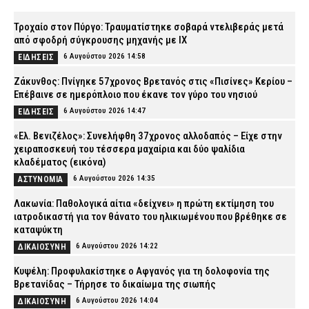
Τροχαίο στον Πύργο: Τραυματίστηκε σοβαρά ντελιβεράς μετά
από σφοδρή σύγκρουσης μηχανής με ΙΧ
6 Αυγούστου 2026 14:58
ΕΙΔΗΣΕΙΣ
Ζάκυνθος: Πνίγηκε 57χρονος Βρετανός στις «Πισίνες» Κερίου –
Επέβαινε σε ημερόπλοιο που έκανε τον γύρο του νησιού
6 Αυγούστου 2026 14:47
ΕΙΔΗΣΕΙΣ
«Ελ. Βενιζέλος»: Συνελήφθη 37χρονος αλλοδαπός – Είχε στην
χειραποσκευή του τέσσερα μαχαίρια και δύο ψαλίδια
κλαδέματος (εικόνα)
6 Αυγούστου 2026 14:35
ΑΣΤΥΝΟΜΙΑ
Λακωνία: Παθολογικά αίτια «δείχνει» η πρώτη εκτίμηση του
ιατροδικαστή για τον θάνατο του ηλικιωμένου που βρέθηκε σε
καταψύκτη
6 Αυγούστου 2026 14:22
ΔΙΚΑΙΟΣΥΝΗ
Κυψέλη: Προφυλακίστηκε ο Αφγανός για τη δολοφονία της
Βρετανίδας – Τήρησε το δικαίωμα της σιωπής
6 Αυγούστου 2026 14:04
ΔΙΚΑΙΟΣΥΝΗ