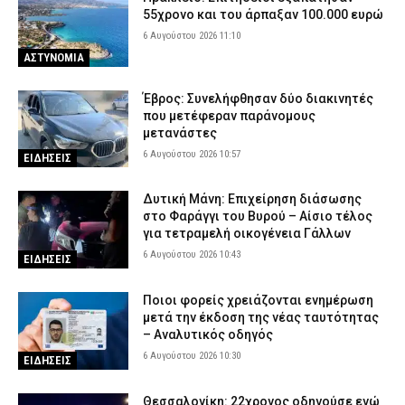
55χρονο και του άρπαξαν 100.000 ευρώ
6 Αυγούστου 2026 11:10
ΑΣΤΥΝΟΜΙΑ
Έβρος: Συνελήφθησαν δύο διακινητές
που μετέφεραν παράνομους
μετανάστες
6 Αυγούστου 2026 10:57
ΕΙΔΗΣΕΙΣ
Δυτική Μάνη: Επιχείρηση διάσωσης
στο Φαράγγι του Βυρού – Αίσιο τέλος
για τετραμελή οικογένεια Γάλλων
6 Αυγούστου 2026 10:43
ΕΙΔΗΣΕΙΣ
Ποιοι φορείς χρειάζονται ενημέρωση
μετά την έκδοση της νέας ταυτότητας
– Αναλυτικός οδηγός
6 Αυγούστου 2026 10:30
ΕΙΔΗΣΕΙΣ
Θεσσαλονίκη: 22χρονος οδηγούσε ενώ