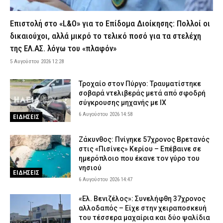
Αγνόησε σήμα της ΕΛ.ΑΣ. και μπήκε στο αντίθετο ρεύμα
6 Αυγούστου 2026 09:22
ΑΣΤΥΝΟΜΙΑ
Επιστολή στο «L&O» για το Επίδομα Διοίκησης: Πολλοί οι
Προφυλακίστηκε ο 44χρονος που συνελήφθη για εμπρησμό
δικαιούχοι, αλλά μικρό το τελικό ποσό για τα στελέχη
στην Κεφαλονιά – Μεταφέρεται στις φυλακές Αγίου Στεφάνου
της ΕΛ.ΑΣ. λόγω του «πλαφόν»
6 Αυγούστου 2026 09:06
ΑΣΤΥΝΟΜΙΑ
5 Αυγούστου 2026 12:28
Θεσσαλονίκη: Φωτιά σε διαμέρισμα στην Πολίχνη –
Απεγκλωβίστηκαν δύο ένοικοι (βίντεο)
Τροχαίο στον Πύργο: Τραυματίστηκε
σοβαρά ντελιβεράς μετά από σφοδρή
6 Αυγούστου 2026 08:54
ΕΙΔΗΣΕΙΣ
σύγκρουσης μηχανής με ΙΧ
H πολύτιμη συνδρομή των Ενόπλων Δυνάμεων στη φωτιά της
6 Αυγούστου 2026 14:58
ΕΙΔΗΣΕΙΣ
Δυτικής Αττικής – Επιχειρήσεις πυρόσβεσης και στοχευμένες
ρίψεις νερού (βίντεο)
Ζάκυνθος: Πνίγηκε 57χρονος Βρετανός
6 Αυγούστου 2026 08:42
ΑΜΥΝΑ
στις «Πισίνες» Κερίου – Επέβαινε σε
ημερόπλοιο που έκανε τον γύρο του
Πολύ υψηλός κίνδυνος πυρκαγιάς σήμερα σε Αττική, Εύβοια και
νησιού
Βοιωτία (χάρτης)
ΕΙΔΗΣΕΙΣ
6 Αυγούστου 2026 14:47
6 Αυγούστου 2026 08:30
ΕΙΔΗΣΕΙΣ
«Ελ. Βενιζέλος»: Συνελήφθη 37χρονος
Τροχαίο στον Τύρναβο: Μετωπική σύγκρουση δύο ΙΧ – Σε
αλλοδαπός – Είχε στην χειραποσκευή
κατάσταση σοκ η οδηγός του ενός οχήματος
του τέσσερα μαχαίρια και δύο ψαλίδια
6 Αυγούστου 2026 08:16
ΕΙΔΗΣΕΙΣ