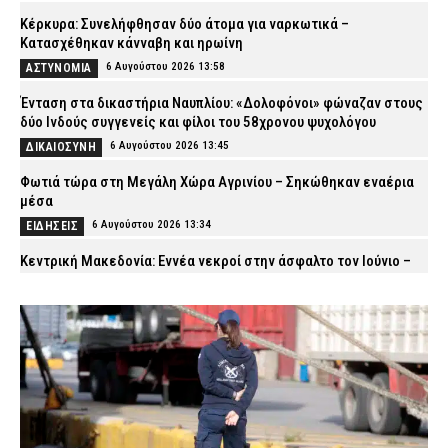
Κέρκυρα: Συνελήφθησαν δύο άτομα για ναρκωτικά –
Κατασχέθηκαν κάνναβη και ηρωίνη
6 Αυγούστου 2026 13:58
ΑΣΤΥΝΟΜΙΑ
Ένταση στα δικαστήρια Ναυπλίου: «Δολοφόνοι» φώναζαν στους
δύο Ινδούς συγγενείς και φίλοι του 58χρονου ψυχολόγου
6 Αυγούστου 2026 13:45
ΔΙΚΑΙΟΣΥΝΗ
Φωτιά τώρα στη Μεγάλη Χώρα Αγρινίου – Σηκώθηκαν εναέρια
μέσα
6 Αυγούστου 2026 13:34
ΕΙΔΗΣΕΙΣ
Κεντρική Μακεδονία: Εννέα νεκροί στην άσφαλτο τον Ιούνιο –
Πάνω από 2.100 πρόστιμα για υπερβολική ταχύτητα
6 Αυγούστου 2026 13:24
ΑΣΤΥΝΟΜΙΑ
Πόρτο Γερμενό: Εικόνες ολικής καταστροφής μετά τη μεγάλη
φωτιά – Καμένα σπίτια, στάχτες και αποκαΐδια
6 Αυγούστου 2026 13:09
ΕΙΔΗΣΕΙΣ
Λάρισα: Συνελήφθησαν δύο άτομα που έκλεψαν
μετασχηματιστή του ΔΕΔΔΗΕ