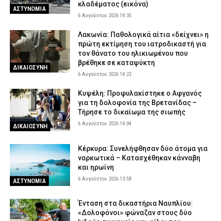
κλαδέματος (εικόνα)
ΑΣΤΥΝΟΜΙΑ
Η συνήθεια που η Ευρώπη κόβει, αλλά η Ελλάδα επιμένει – Τι
6 Αυγούστου 2026 14:35
δείχνουν τα στοιχεία για τη χρήση καπνικών προϊόντων στην ΕΕ
Λακωνία: Παθολογικά αίτια «δείχνει» η
6 Αυγούστου 2026 08:03
VITAL
πρώτη εκτίμηση του ιατροδικαστή για
τον θάνατο του ηλικιωμένου που
ΔΥΠΑ: Άνοιξαν οι αιτήσεις για 8.000 νέες επιδοτούμενες θέσεις
βρέθηκε σε καταψύκτη
εργασίας για ανέργους άνω των 55 ετών
ΔΙΚΑΙΟΣΥΝΗ
6 Αυγούστου 2026 14:22
6 Αυγούστου 2026 07:50
CAPITAL
Κυψέλη: Απολογείται ο 26χρονος για τη δολοφονία της
Κυψέλη: Προφυλακίστηκε ο Αφγανός
38χρονης Βρετανίδας – Επιμένει ότι είναι αθώος
για τη δολοφονία της Βρετανίδας –
Τήρησε το δικαίωμα της σιωπής
6 Αυγούστου 2026 07:40
ΔΙΚΑΙΟΣΥΝΗ
6 Αυγούστου 2026 14:04
ΔΙΚΑΙΟΣΥΝΗ
Κέρκυρα: Συνελήφθησαν δύο άτομα για
ναρκωτικά – Κατασχέθηκαν κάνναβη
και ηρωίνη
6 Αυγούστου 2026 13:58
ΑΣΤΥΝΟΜΙΑ
Ένταση στα δικαστήρια Ναυπλίου:
«Δολοφόνοι» φώναζαν στους δύο