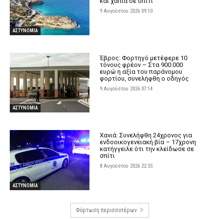
και χάπια σε σπίτι
9 Αυγούστου 2026 09:10
ΑΣΤΥΝΟΜΙΑ
Έβρος: Φορτηγό μετέφερε 10
τόνους φρέον – Στα 900.000
ευρώ η αξία του παράνομου
φορτίου, συνελήφθη ο οδηγός
9 Αυγούστου 2026 07:14
ΑΣΤΥΝΟΜΙΑ
Χανιά: Συνελήφθη 24χρονος για
ενδοοικογενειακή βία – 17χρονη
κατήγγειλε ότι την κλείδωσε σε
σπίτι
8 Αυγούστου 2026 22:55
ΑΣΤΥΝΟΜΙΑ
Φόρτωση περισσοτέρων