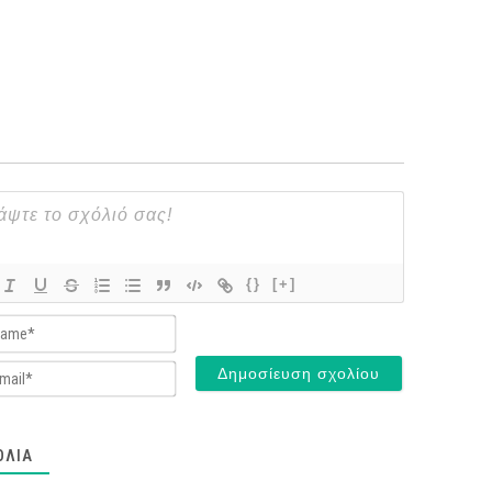
{}
[+]
Name*
Email*
ΌΛΙΑ