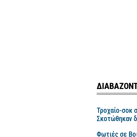
ΔΙΑΒΑΖΟΝΤ
Τροχαίο-σοκ σ
Σκοτώθηκαν δ
Φωτιές σε Βο