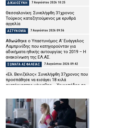
7 Αυγούστου 2026 10:25
ΔΙΚΑΙΟΣΥΝΗ
Θεσσαλονίκη: Συνελήφθη 31χρονος
Τούρκος καταζητούμενος με ερυθρά
αγγελία
7 Αυγούστου 2026 09:56
ΑΣΤΥΝΟΜΙΑ
Αθωώθηκε ο Υπαστυνόμος Α’ Ευάγγελος
Λαμπρινίδης που κατηγορούνταν για
αδικήματα ηθικής αυτουργίας το 2019 – Η
ανακοίνωση της ΕΛ.ΑΣ.
7 Αυγούστου 2026 09:42
ΣΩΜΑΤΑ ΑΣΦΑΛΕΙΑΣ
«Ελ. Βενιζέλος»: Συνελήφθη 37χρονος που
προσπάθησε να εισάγει 18 κιλά
ακατέργαστης κάνναβης – Χειροπέδες σε
άλλα δύο άτομα
7 Αυγούστου 2026 09:29
ΑΣΤΥΝΟΜΙΑ
Γουδί: 53χρονη ανασύρθηκε νεκρή από
ακάλυπτο πολυκατοικίας – Έπεσε από τον
πέμπτο όροφο
7 Αυγούστου 2026 09:16
ΑΣΤΥΝΟΜΙΑ