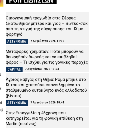
ΡΟΗ ΕΙΔΗΣΕΩΝ
Οικογενειακή τραγωδία στις Σέρρες:
Σκοτώθηκαν μητέρα και γιος – Βίντεο-σοκ
από τη στιγμή της σύγκρουσης του ΙΧ με
φορτηγό
7 Αυγούστου 2026 11:06
ΑΣΤΥΝΟΜΙΑ
Μεταφορές χρημάτων: Πότε μπορούν να
θεωρηθούν δωρεές και να επιβληθεί
φόρος – Τι ισχύει για τις γονικές παροχές
7 Αυγούστου 2026 10:54
CAPITAL
ε
Άγριος καβγάς στη Θήβα: Ρομά μπήκε στο
ΙΧ του και χτυπούσε επανειλημμένα το
ν
σταθμευμένο αυτοκίνητο ενός αλλοδαπού
(βίντεο)
ρι
7 Αυγούστου 2026 10:41
ΑΣΤΥΝΟΜΙΑ
ου
Στην Εισαγγελία η 46χρονη που
κατηγορείται για τη φονική επίθεση στη
Marfin (εικόνες)