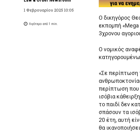
1 Φεβρουαρίου 2025 10:05
O δικηγόρος Θε
Λιγότερο από 1
min.
εκπομπή «Mega 
3χρονου αγοριού
Ο νομικός αναφ
κατηγορουμένω
«Σε περίπτωση π
ανθρωποκτονίας 
περίπτωση που 
ισόβια κάθειρξ
το παιδί δεν κα
σπάσουν τα ισόβ
20 έτη, αυτή εί
θα ικανοποιήσει