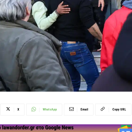
X
WhatsApp
Email
Copy URL