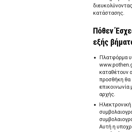
διευκολύνοντας
κατάστασης.
Πόθεν Έσχες
εξής βήματ
Πλατφόρμα υ
www.pothen.g
καταθέτουν 
προσθήκη θα 
επικοινωνία 
αρχής.
Ηλεκτρονική
συμβολαιογρά
συμβολαιογρα
Αυτή η υποχρ