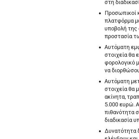
στη διαδικασ
Προσωπικοί κ
πλατφόρμα με
υποβολή της 
προστασία τ
Αυτόματη εμφ
στοιχεία θα 
φορολογικό 
να διορθώσου
Αυτόματη μετ
στοιχεία θα 
ακίνητα, τρα
5.000 ευρώ. 
πιθανότητα σ
διαδικασία υ
Δυνατότητα δ
ελέγξουν και