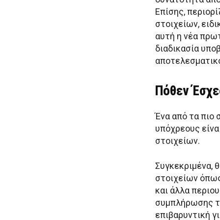
Επίσης, περιορ
στοιχείων, ειδι
αυτή η νέα πρω
διαδικασία υπο
αποτελεσματικό
Πόθεν Έσχες
Ένα από τα πιο 
υπόχρεους είνα
στοιχείων.
Συγκεκριμένα, 
στοιχείων όπως
και άλλα περιου
συμπλήρωσης τω
επιβαρυντική γι