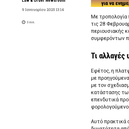
Law & Order Newsroom
9 Ιανουαρίου 2025 13:14
Με τροπολογία 
3
min.
τις 28 Φεβρουα
περιουσιακής κ
συμφερόντων πο
Τι αλλαγές
Εφέτος, η πλατ
με προηγούμενα
με τον σχεδιασμ
κατάστασης των
επενδυτικά προ
φορολογούμενος
Αυτό πρακτικά 
δυνατότητα από