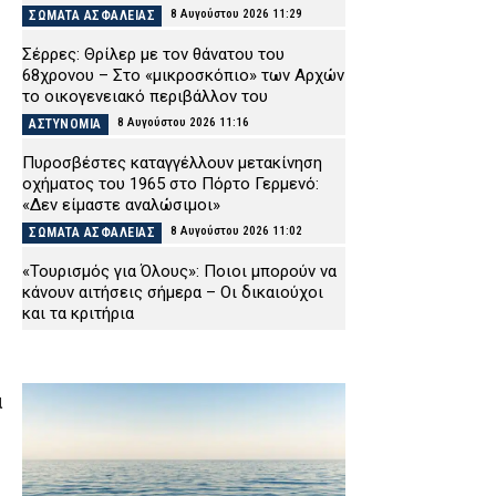
8 Αυγούστου 2026 11:29
ΣΩΜΑΤΑ ΑΣΦΑΛΕΙΑΣ
Σέρρες: Θρίλερ με τον θάνατου του
68χρονου – Στο «μικροσκόπιο» των Αρχών
το οικογενειακό περιβάλλον του
8 Αυγούστου 2026 11:16
ΑΣΤΥΝΟΜΙΑ
Πυροσβέστες καταγγέλλουν μετακίνηση
οχήματος του 1965 στο Πόρτο Γερμενό:
«Δεν είμαστε αναλώσιμοι»
8 Αυγούστου 2026 11:02
ΣΩΜΑΤΑ ΑΣΦΑΛΕΙΑΣ
«Τουρισμός για Όλους»: Ποιοι μπορούν να
κάνουν αιτήσεις σήμερα – Οι δικαιούχοι
και τα κριτήρια
8 Αυγούστου 2026 10:49
CAPITAL
Φωτιά σε εγκαταλελειμμένο κτίριο στην
α
Κουμουνδούρου – Απεγκλωβίστηκε ένα
άτομο
8 Αυγούστου 2026 10:37
ΕΙΔΗΣΕΙΣ
Συνελήφθησαν τέσσερις νεαροί για