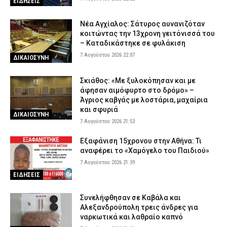
ΕΙΔΗΣΕΙΣ
Νέα Αγχίαλος: Σάτυρος αυνανιζόταν
κοιτώντας την 13χρονη γειτόνισσά του
– Καταδικάστηκε σε φυλάκιση
7 Αυγούστου 2026 22:07
ΔΙΚΑΙΟΣΥΝΗ
Σκιάθος: «Με ξυλοκόπησαν και με
άφησαν αιμόφυρτο στο δρόμο» –
Άγριος καβγάς με λοστάρια, μαχαίρια
και σφυριά
ΔΙΚΑΙΟΣΥΝΗ
7 Αυγούστου 2026 21:53
Εξαφάνιση 15χρονου στην Αθήνα: Τι
αναφέρει το «Χαμόγελο του Παιδιού»
7 Αυγούστου 2026 21:39
ΕΙΔΗΣΕΙΣ
Συνελήφθησαν σε Καβάλα και
Αλεξανδρούπολη τρεις άνδρες για
ναρκωτικά και λαθραίο καπνό