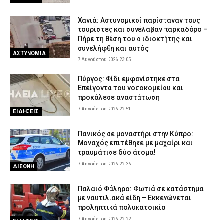
7 Αυγούστου 2026 16:23
ΑΣΤΥΝΟΜΙΑ
Πολύ υψηλός κίνδυνος πυρκαγιάς το Σάββατο – Ποιες περιοχές
Χανιά: Αστυνομικοί παρίσταναν τους
τίθενται σε «Red Code»
τουρίστες και συνέλαβαν παρκαδόρο –
Πήρε τη θέση του ο ιδιοκτήτης και
7 Αυγούστου 2026 16:10
ΕΙΔΗΣΕΙΣ
συνελήφθη και αυτός
ΑΣΤΥΝΟΜΙΑ
7 Αυγούστου 2026 23:05
Πύργος: Φίδι εμφανίστηκε στα
Επείγοντα του νοσοκομείου και
προκάλεσε αναστάτωση
7 Αυγούστου 2026 22:51
ΕΙΔΗΣΕΙΣ
Πανικός σε μοναστήρι στην Κύπρο:
Μοναχός επιτέθηκε με μαχαίρι και
τραυμάτισε δύο άτομα!
7 Αυγούστου 2026 22:36
ΔΙΕΘΝΗ
Παλαιό Φάληρο: Φωτιά σε κατάστημα
με ναυτιλιακά είδη – Εκκενώνεται
προληπτικά πολυκατοικία
7 Αυγούστου 2026 22:22