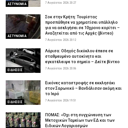
7 Αυγούστου 2026 20:27
ΑΣΤΥΝΟΜΙΑ
Σοκ στην Κρήτη: Τουρίστας
προσπάθησε να χρηματίσει υπάλληλο
για να ασελγήσει σε 10χρονο κορίτσι –
Αναζητείται από τις Αρχές (βίντεο)
ΑΣΤΥΝΟΜΙΑ
7 Αυγούστου 2026 20:12
Λάρισα: Οδηγός δικύκλου έπεσε σε
σταθμευμένο αυτοκίνητο και
εγκατέλειψε το σημείο – Δείτε βίντεο
7 Αυγούστου 2026 20:06
ΕΙΔΗΣΕΙΣ
Εικόνες καταστροφής σε εκκλησάκι
στον Σαρωνικό – Βανδάλισαν ακόμη και
το Ιερό
7 Αυγούστου 2026 19:51
ΕΙΔΗΣΕΙΣ
ΠΟΜΑΣ: «Όχι στη συγχώνευση των
Μετοχικών Ταμείων των ΕΔ και των
Ειδικών Λογαριασμών