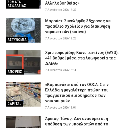
ΣΩΜΑΤΑ
Αλληλοβοηθείας»
ΑΣΦΑΛΕΙΑΣ
7 Αυγούστου 2026 19:39
Μαρούσι: Συνελήφθη 35χρονος σε
προαύλιο σχολείου για διακίνηση
ναρκωτικών (εικόνα)
7 Αυγούστου 2026 19:26
ΑΣΤΥΝΟΜΙΑ
Χριστοφορίδης Κωνσταντίνος (ΕΑΥΘ):
«41 βαθμοί μέσα στα λεωφορεία της
ΔΑΕΘ»
7 Αυγούστου 2026 19:14
ΑΠΟΨΕΙΣ
«Καμπανάκι» από τον ΟΟΣΑ: Στην
Ελλάδα η μεγαλύτερη πτώση του
πραγματικού εισοδήματος των
νοικοκυριών
CAPITAL
7 Αυγούστου 2026 19:01
Άρειος Πάγος: Δεν ανασύρεται η
υπόθεση των υποκλοπών από το