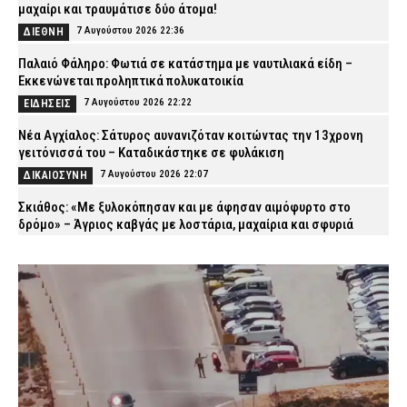
μαχαίρι και τραυμάτισε δύο άτομα!
7 Αυγούστου 2026 22:36
ΔΙΕΘΝΗ
Παλαιό Φάληρο: Φωτιά σε κατάστημα με ναυτιλιακά είδη –
Εκκενώνεται προληπτικά πολυκατοικία
7 Αυγούστου 2026 22:22
ΕΙΔΗΣΕΙΣ
Νέα Αγχίαλος: Σάτυρος αυνανιζόταν κοιτώντας την 13χρονη
γειτόνισσά του – Καταδικάστηκε σε φυλάκιση
7 Αυγούστου 2026 22:07
ΔΙΚΑΙΟΣΥΝΗ
Σκιάθος: «Με ξυλοκόπησαν και με άφησαν αιμόφυρτο στο
δρόμο» – Άγριος καβγάς με λοστάρια, μαχαίρια και σφυριά
7 Αυγούστου 2026 21:53
ΔΙΚΑΙΟΣΥΝΗ
Εξαφάνιση 15χρονου στην Αθήνα: Τι αναφέρει το «Χαμόγελο του
Παιδιού»
7 Αυγούστου 2026 21:39
ΕΙΔΗΣΕΙΣ
Συνελήφθησαν σε Καβάλα και Αλεξανδρούπολη τρεις άνδρες
για ναρκωτικά και λαθραίο καπνό
7 Αυγούστου 2026 21:24
ΑΣΤΥΝΟΜΙΑ