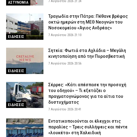
7 Αυγούστου 2026 21:24
ΑΣΤΥΝΟΜΙΑ
Τραγωδία στην Πάτρα: Πέθανε βρέφος
οκτώ ημερών στη ΜΕΘ Νεογνών του
Νοσοκομείου «Άγιος Ανδρέας»
7 Αυγούστου 2026 21:10
ΕΙΔΗΣΕΙΣ
Σητεία: Φωτιά στα Αχλάδια – Μεγάλη
κινητοποίηση από την Πυροσβεστική
7 Αυγούστου 2026 20:56
ΕΙΔΗΣΕΙΣ
Σέρρες: «Κάτι απέσπασε την προσοχή
του οδηγού» – Τι εξετάζει ο
πραγματογνώμονας για τα αίτια του
δυστυχήματος
ΕΙΔΗΣΕΙΣ
7 Αυγούστου 2026 20:41
Εντατικοποιούνται οι έλεγχοι στις
παραλίες – Τρεις συλλήψεις και πέντε
«λουκέτα» στη Χαλκιδική