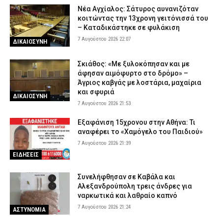
Νέα Αγχίαλος: Σάτυρος αυνανιζόταν
κοιτώντας την 13χρονη γειτόνισσά του
– Καταδικάστηκε σε φυλάκιση
7 Αυγούστου 2026 22:07
ΔΙΚΑΙΟΣΥΝΗ
Σκιάθος: «Με ξυλοκόπησαν και με
άφησαν αιμόφυρτο στο δρόμο» –
Άγριος καβγάς με λοστάρια, μαχαίρια
και σφυριά
ΔΙΚΑΙΟΣΥΝΗ
7 Αυγούστου 2026 21:53
Εξαφάνιση 15χρονου στην Αθήνα: Τι
αναφέρει το «Χαμόγελο του Παιδιού»
7 Αυγούστου 2026 21:39
ΕΙΔΗΣΕΙΣ
Συνελήφθησαν σε Καβάλα και
Αλεξανδρούπολη τρεις άνδρες για
ναρκωτικά και λαθραίο καπνό
7 Αυγούστου 2026 21:24
ΑΣΤΥΝΟΜΙΑ