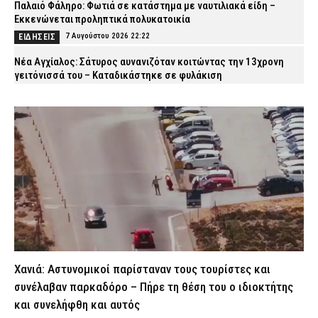
Παλαιό Φάληρο: Φωτιά σε κατάστημα με ναυτιλιακά είδη –
Εκκενώνεται προληπτικά πολυκατοικία
7 Αυγούστου 2026 22:22
ΕΙΔΗΣΕΙΣ
Νέα Αγχίαλος: Σάτυρος αυνανιζόταν κοιτώντας την 13χρονη
γειτόνισσά του – Καταδικάστηκε σε φυλάκιση
7 Αυγούστου 2026 22:07
ΔΙΚΑΙΟΣΥΝΗ
Σκιάθος: «Με ξυλοκόπησαν και με άφησαν αιμόφυρτο στο
δρόμο» – Άγριος καβγάς με λοστάρια, μαχαίρια και σφυριά
7 Αυγούστου 2026 21:53
ΔΙΚΑΙΟΣΥΝΗ
Εξαφάνιση 15χρονου στην Αθήνα: Τι αναφέρει το «Χαμόγελο του
Παιδιού»
7 Αυγούστου 2026 21:39
ΕΙΔΗΣΕΙΣ
Συνελήφθησαν σε Καβάλα και Αλεξανδρούπολη τρεις άνδρες
για ναρκωτικά και λαθραίο καπνό
7 Αυγούστου 2026 21:24
ΑΣΤΥΝΟΜΙΑ
Χανιά: Αστυνομικοί παρίσταναν τους τουρίστες και
Τραγωδία στην Πάτρα: Πέθανε βρέφος οκτώ ημερών στη ΜΕΘ
συνέλαβαν παρκαδόρο – Πήρε τη θέση του ο ιδιοκτήτης
Νεογνών του Νοσοκομείου «Άγιος Ανδρέας»
και συνελήφθη και αυτός
7 Αυγούστου 2026 21:10
ΕΙΔΗΣΕΙΣ