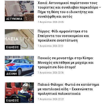
Χανιά: Αστυνομικοί παρίσταναν τους
τουρίστες και συνέλαβαν παρκαδόρο –
Πήρε τη θέση του ο ιδιοκτήτης και
συνελήφθη και αυτός
ΑΣΤΥΝΟΜΙΑ
7 Αυγούστου 2026 23:05
Πύργος: Φίδι εμφανίστηκε στα
Επείγοντα του νοσοκομείου και
προκάλεσε αναστάτωση
7 Αυγούστου 2026 22:51
ΕΙΔΗΣΕΙΣ
Πανικός σε μοναστήρι στην Κύπρο:
Μοναχός επιτέθηκε με μαχαίρι και
τραυμάτισε δύο άτομα!
7 Αυγούστου 2026 22:36
ΔΙΕΘΝΗ
Παλαιό Φάληρο: Φωτιά σε κατάστημα
με ναυτιλιακά είδη – Εκκενώνεται
προληπτικά πολυκατοικία
7 Αυγούστου 2026 22:22
ΕΙΔΗΣΕΙΣ