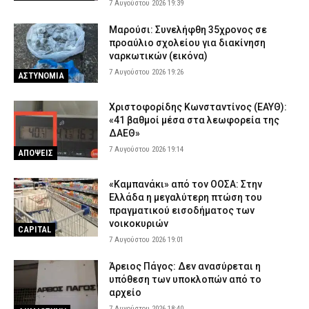
7 Αυγούστου 2026 19:39
Μαρούσι: Συνελήφθη 35χρονος σε
προαύλιο σχολείου για διακίνηση
ναρκωτικών (εικόνα)
7 Αυγούστου 2026 19:26
ΑΣΤΥΝΟΜΙΑ
Χριστοφορίδης Κωνσταντίνος (ΕΑΥΘ):
«41 βαθμοί μέσα στα λεωφορεία της
ΔΑΕΘ»
7 Αυγούστου 2026 19:14
ΑΠΟΨΕΙΣ
«Καμπανάκι» από τον ΟΟΣΑ: Στην
Ελλάδα η μεγαλύτερη πτώση του
πραγματικού εισοδήματος των
νοικοκυριών
CAPITAL
7 Αυγούστου 2026 19:01
Άρειος Πάγος: Δεν ανασύρεται η
υπόθεση των υποκλοπών από το
αρχείο
7 Αυγούστου 2026 18:40