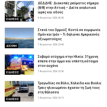
ΔΕΔΔΗΕ: Διακοπές ρεύματος σήμερα
Θεσσαλονίκη: Πρώην συνδικαλιστής της ΕΛ.ΑΣ. συνελήφθη για
(8/8) στην Αττική – Δείτε αναλυτικά
ρευματοκλοπή
ώρες και οδούς
8 Αυγούστου 2026 04:00
7 Αυγούστου 2026 17:12
ΑΣΤΥΝΟΜΙΑ
ΕΙΔΗΣΕΙΣ
Θεσσαλονίκη: Μεγάλη κινητοποίηση για φωτιά στο Μονοπήγαδο
Στενά του Ορμούζ: Κοντά σε συμφωνία
– Επιχειρούν ισχυρές επίγειες και εναέριες δυνάμεις
Ομάν και Ιράν – Τι δηλώνει Αμερικανός
7 Αυγούστου 2026 17:00
ΕΙΔΗΣΕΙΣ
αξιωματούχος
7 Αυγούστου 2026 23:48
Γρεβενά: Ο Σύλλογος Αλληλεγγύης και Εθελοντισμού «Ελπίδα»
ΔΙΕΘΝΗ
προχώρησε σε δωρεά ειδών ιματισμού στο Αστυνομικό Τμήμα
7 Αυγούστου 2026 16:48
ΣΩΜΑΤΑ ΑΣΦΑΛΕΙΑΣ
Σοβαρό ατύχημα στην Ηλεία: 31χρονη
έπεσε στην άμμο και υπέστη κάταγμα
Κορινθία: Μήνυμα του 112 για φωτιά στο Στεφάνι –
στον αυχένα
«Παραμείνετε σε ετοιμότητα»
7 Αυγούστου 2026 23:34
ΕΙΔΗΣΕΙΣ
7 Αυγούστου 2026 16:35
ΕΙΔΗΣΕΙΣ
Πιερία: Συνελήφθησαν δύο άνδρες που διέρρηξαν ΙΧ και άρπαξαν
Τραγωδίες σε Βόλο, Χαλκίδα και Βούλα:
αντικείμενα αξίας άνω των 19.000 ευρώ
Τρεις ηλικιωμένοι έχασαν τη ζωή τους
στη θάλασσα
7 Αυγούστου 2026 16:23
ΑΣΤΥΝΟΜΙΑ
7 Αυγούστου 2026 23:19
ΕΙΔΗΣΕΙΣ