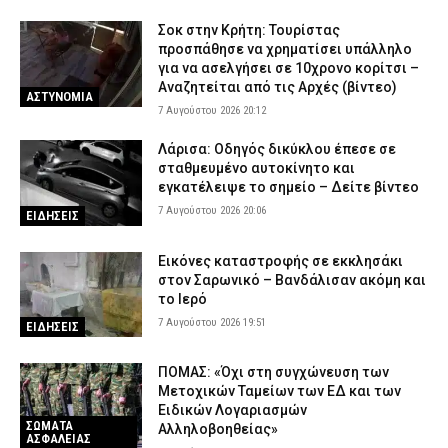
Σοκ στην Κρήτη: Τουρίστας
προσπάθησε να χρηματίσει υπάλληλο
για να ασελγήσει σε 10χρονο κορίτσι –
Αναζητείται από τις Αρχές (βίντεο)
ΑΣΤΥΝΟΜΙΑ
7 Αυγούστου 2026 20:12
Λάρισα: Οδηγός δικύκλου έπεσε σε
σταθμευμένο αυτοκίνητο και
εγκατέλειψε το σημείο – Δείτε βίντεο
7 Αυγούστου 2026 20:06
ΕΙΔΗΣΕΙΣ
Εικόνες καταστροφής σε εκκλησάκι
στον Σαρωνικό – Βανδάλισαν ακόμη και
το Ιερό
7 Αυγούστου 2026 19:51
ΕΙΔΗΣΕΙΣ
ΠΟΜΑΣ: «Όχι στη συγχώνευση των
Μετοχικών Ταμείων των ΕΔ και των
Ειδικών Λογαριασμών
ΣΩΜΑΤΑ
Αλληλοβοηθείας»
ΑΣΦΑΛΕΙΑΣ