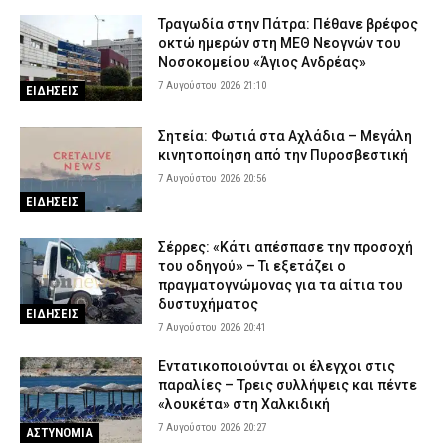
Τραγωδία στην Πάτρα: Πέθανε βρέφος
οκτώ ημερών στη ΜΕΘ Νεογνών του
Νοσοκομείου «Άγιος Ανδρέας»
7 Αυγούστου 2026 21:10
ΕΙΔΗΣΕΙΣ
Σητεία: Φωτιά στα Αχλάδια – Μεγάλη
κινητοποίηση από την Πυροσβεστική
7 Αυγούστου 2026 20:56
ΕΙΔΗΣΕΙΣ
Σέρρες: «Κάτι απέσπασε την προσοχή
του οδηγού» – Τι εξετάζει ο
πραγματογνώμονας για τα αίτια του
δυστυχήματος
ΕΙΔΗΣΕΙΣ
7 Αυγούστου 2026 20:41
Εντατικοποιούνται οι έλεγχοι στις
παραλίες – Τρεις συλλήψεις και πέντε
«λουκέτα» στη Χαλκιδική
7 Αυγούστου 2026 20:27
ΑΣΤΥΝΟΜΙΑ