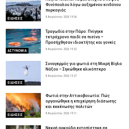
Φινόπουλου λόγω αυξημένου κινδύνου
πυρκαγιάς
8 Αυγούστου 2026 19:56
ΕΙΔΗΣΕΙΣ
Τραγωδία στην Πάρο: Πνίγηκε
τετράχρονο παιδί σε πισίνα –
Προσήχθησαν ιδιοκτήτης και γονείς
8 Αυγούστου 2026 19:32
ΑΣΤΥΝΟΜΙΑ
Συναγερμός για φωτιά στη Μικρή Βίγλα
Νάξου – Σηκώθηκε ελικόπτερο
8 Αυγούστου 2026 19:27
ΕΙΔΗΣΕΙΣ
Φωτιά στην Αττικοβοιωτία: Πώς
οργανώθηκε η επιχείρηση διάσωσης
και εκκένωσης πολιτών
8 Αυγούστου 2026 19:11
ΕΙΔΗΣΕΙΣ
Νεκρή αρκούδα εντοπίστηκε σε