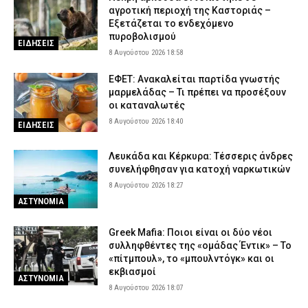
αγροτική περιοχή της Καστοριάς –
Εξετάζεται το ενδεχόμενο
πυροβολισμού
ΕΙΔΗΣΕΙΣ
8 Αυγούστου 2026 18:58
ΕΦΕΤ: Ανακαλείται παρτίδα γνωστής
μαρμελάδας – Τι πρέπει να προσέξουν
οι καταναλωτές
8 Αυγούστου 2026 18:40
ΕΙΔΗΣΕΙΣ
Λευκάδα και Κέρκυρα: Τέσσερις άνδρες
συνελήφθησαν για κατοχή ναρκωτικών
8 Αυγούστου 2026 18:27
ΑΣΤΥΝΟΜΙΑ
Greek Mafia: Ποιοι είναι οι δύο νέοι
συλληφθέντες της «ομάδας Έντικ» – Το
«πίτμπουλ», το «μπουλντόγκ» και οι
εκβιασμοί
ΑΣΤΥΝΟΜΙΑ
8 Αυγούστου 2026 18:07