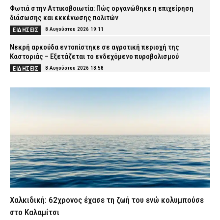
Φωτιά στην Αττικοβοιωτία: Πώς οργανώθηκε η επιχείρηση
διάσωσης και εκκένωσης πολιτών
8 Αυγούστου 2026 19:11
ΕΙΔΗΣΕΙΣ
Νεκρή αρκούδα εντοπίστηκε σε αγροτική περιοχή της
Καστοριάς – Εξετάζεται το ενδεχόμενο πυροβολισμού
8 Αυγούστου 2026 18:58
ΕΙΔΗΣΕΙΣ
ΕΦΕΤ: Ανακαλείται παρτίδα γνωστής μαρμελάδας – Τι πρέπει να
προσέξουν οι καταναλωτές
8 Αυγούστου 2026 18:40
ΕΙΔΗΣΕΙΣ
Λευκάδα και Κέρκυρα: Τέσσερις άνδρες συνελήφθησαν για
κατοχή ναρκωτικών
8 Αυγούστου 2026 18:27
ΑΣΤΥΝΟΜΙΑ
Greek Mafia: Ποιοι είναι οι δύο νέοι συλληφθέντες της «ομάδας
Έντικ» – Το «πίτμπουλ», το «μπουλντόγκ» και οι εκβιασμοί
8 Αυγούστου 2026 18:07
ΑΣΤΥΝΟΜΙΑ
Χαλκιδική: 62χρονος έχασε τη ζωή του ενώ κολυμπούσε
Σοβαρό τροχαίο με γουρούνα στη Μυρτιά Πύργου –
Τραυματίστηκε στο κεφάλι ο αναβάτης
στο Καλαμίτσι