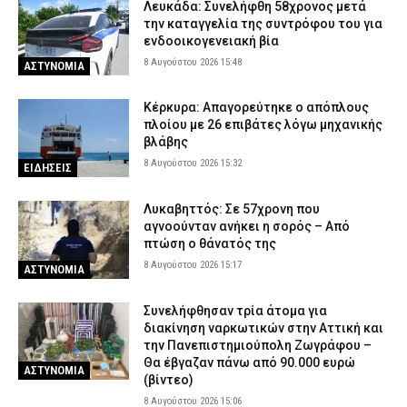
Λευκάδα: Συνελήφθη 58χρονος μετά
την καταγγελία της συντρόφου του για
ενδοοικογενειακή βία
8 Αυγούστου 2026 15:48
ΑΣΤΥΝΟΜΙΑ
Κέρκυρα: Απαγορεύτηκε ο απόπλους
πλοίου με 26 επιβάτες λόγω μηχανικής
βλάβης
8 Αυγούστου 2026 15:32
ΕΙΔΗΣΕΙΣ
Λυκαβηττός: Σε 57χρονη που
αγνοούνταν ανήκει η σορός – Από
πτώση ο θάνατός της
8 Αυγούστου 2026 15:17
ΑΣΤΥΝΟΜΙΑ
Συνελήφθησαν τρία άτομα για
διακίνηση ναρκωτικών στην Αττική και
την Πανεπιστημιούπολη Ζωγράφου –
Θα έβγαζαν πάνω από 90.000 ευρώ
ΑΣΤΥΝΟΜΙΑ
(βίντεο)
8 Αυγούστου 2026 15:06