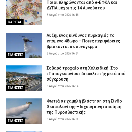
Ποιοι πληρώνονται από e-ΕΦΚΑ και
ΔΥΠΑ μέχρι τις 14 Αυγούστου
8 Αυγούστου 2026 16:48
CAPITAL
Αυξημένος κίνδυνος πυρκαγιάς το
επόμενο 48ωρο – Ποιες περιφέρειες
βρίσκονται σε συναγερμό
8 Αυγούστου 2026 16:34
ΕΙΔΗΣΕΙΣ
Σοβαρό τροχαίο στη Χαλκιδική: Στο
«Παπαγεωργίου» δικυκλιστής μετά από
σύγκρουση
8 Αυγούστου 2026 16:14
ΕΙΔΗΣΕΙΣ
Φωτιά σε χαμηλή βλάστηση στη Σίνδο
Θεσσαλονίκης – Ισχυρή κινητοποίηση
της Πυροσβεστικής
8 Αυγούστου 2026 16:01
ΕΙΔΗΣΕΙΣ