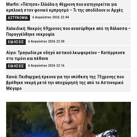
Marfin: «Πάτησε» Ελλάδα η 46χρονη που κατηγορείται για
εμπλοκή στον φονικό εμπρησμό – Τι της αποδίδουν οι Αρχές
6 Αυγούστου 2026 22:44
ΑΣΤΥΝΟΜΙΑ
Χαλκιδική: Νεκρός 69χρονος που ανασύρθηκε από τη θάλασσα –
Παραγγέλθηκε νεκροψία
6 Αυγούστου 2026 22:30
ΕΙΔΗΣΕΙΣ
Αίγιο: Τραγωδία με οδηγό αστικού λεωφορείου – Κατέρρευσε
στο τιμόνι και πέθανε
6 Αυγούστου 2026 22:16
ΕΙΔΗΣΕΙΣ
Χανιά: Πειθαρχική έρευνα για την υπόθεση της 75χρονης που
βρέθηκε νεκρή μετά την αποχώρησή της από το Αστυνομικό
Μέγαρο
6 Αυγούστου 2026 22:01
ΑΣΤΥΝΟΜΙΑ
Εύβοια: Νεκρός ο 35χρονος που πάλευε για τη ζωή του μετά το
τροχαίο με αγριογούρουνο
6 Αυγούστου 2026 21:47
ΕΙΔΗΣΕΙΣ
Άρτα: Συνελήφθησαν δύο στελέχη του ΔΕΔΔΗΕ μετά την έκρηξη
σε μετασχηματιστή και την πυρκαγιά