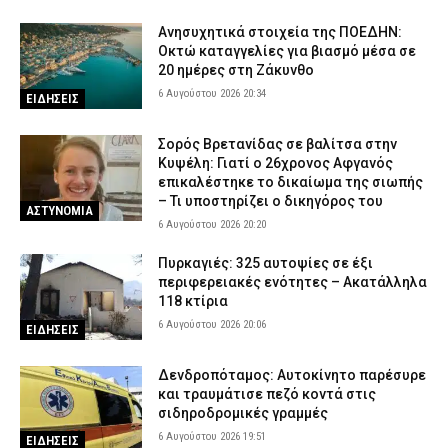
Ανησυχητικά στοιχεία της ΠΟΕΔΗΝ:
Οκτώ καταγγελίες για βιασμό μέσα σε
20 ημέρες στη Ζάκυνθο
6 Αυγούστου 2026 20:34
ΕΙΔΗΣΕΙΣ
Σορός Βρετανίδας σε βαλίτσα στην
Κυψέλη: Γιατί ο 26χρονος Αφγανός
επικαλέστηκε το δικαίωμα της σιωπής
– Τι υποστηρίζει ο δικηγόρος του
ΑΣΤΥΝΟΜΙΑ
6 Αυγούστου 2026 20:20
Πυρκαγιές: 325 αυτοψίες σε έξι
περιφερειακές ενότητες – Ακατάλληλα
118 κτίρια
6 Αυγούστου 2026 20:06
ΕΙΔΗΣΕΙΣ
Δενδροπόταμος: Αυτοκίνητο παρέσυρε
και τραυμάτισε πεζό κοντά στις
σιδηροδρομικές γραμμές
6 Αυγούστου 2026 19:51
ΕΙΔΗΣΕΙΣ