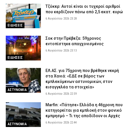
στο κεφάλι στη Γριά Βάθρα
Τζόκερ: Αυτοί είναι οι τυχεροί αριθμοί
6 Αυγούστου 2026 17:02
ΕΙΔΗΣΕΙΣ
που κερδίζουν πάνω από 2,5 εκατ. ευρώ
Χαλκιδική: Πυροσβέστες έσβησαν μέσα σε 15 λεπτά φωτιά στο
6 Αυγούστου 2026 23:28
Πόρτο Καρράς
ΕΙΔΗΣΕΙΣ
6 Αυγούστου 2026 16:50
ΕΙΔΗΣΕΙΣ
Σοκ στην Πρέβεζα: 59χρονος
Meteo: Πότε αρχίζει η περίοδος των δασικών πυρκαγιών στην
εντοπίστηκε απαγχονισμένος
Ελλάδα – Οι έξι πιο επικίνδυνες εβδομάδες του έτους
6 Αυγούστου 2026 23:13
6 Αυγούστου 2026 16:37
ΕΙΔΗΣΕΙΣ
ΕΙΔΗΣΕΙΣ
ΕΛ.ΑΣ. για 75χρονη που βρέθηκε νεκρή
στα Χανιά: «ΕΔΕ σε βάρος των
εμπλεκόμενων αστυνομικών, στον
εισαγγελέα τα στοιχεία»
ΑΣΤΥΝΟΜΙΑ
6 Αυγούστου 2026 22:59
Marfin: «Πάτησε» Ελλάδα η 46χρονη που
κατηγορείται για εμπλοκή στον φονικό
εμπρησμό – Τι της αποδίδουν οι Αρχές
6 Αυγούστου 2026 22:44
ΑΣΤΥΝΟΜΙΑ