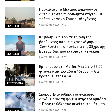
Πυρκαγιά στα Μέγαρα: Ξεκινούν οι
αυτοψίες στα πυρόπληκτα κτίρια – Τι
πρέπει να γνωρίζουν οι πληγέντες
6 Αυγούστου 2026 19:40
ΕΙΔΗΣΕΙΣ
Κυψέλη: «Αφιέρωσε τη ζωή της
βοηθώντας όσους είχαν ανάγκη» –
Συγκλονίζει η οικογένεια της 38χρονης
Βρετανίδας που εντοπίστηκε νεκρή
ΕΙΔΗΣΕΙΣ
6 Αυγούστου 2026 19:27
Εμπρησμός στη Marfin: Μετά τις 22:00
φτάνει στην Ελλάδα η 46χρονη – Θα
κρατηθεί στη ΓΑΔΑ
6 Αυγούστου 2026 19:16
ΑΣΤΥΝΟΜΙΑ
Σκύρος: Ενισχύθηκαν οι εναέριες
δυνάμεις για τη φωτιά στην Κολυμπάδα
– Προς τη θάλασσα κινείται το μέτωπο
6 Αυγούστου 2026 19:05
ΕΙΔΗΣΕΙΣ