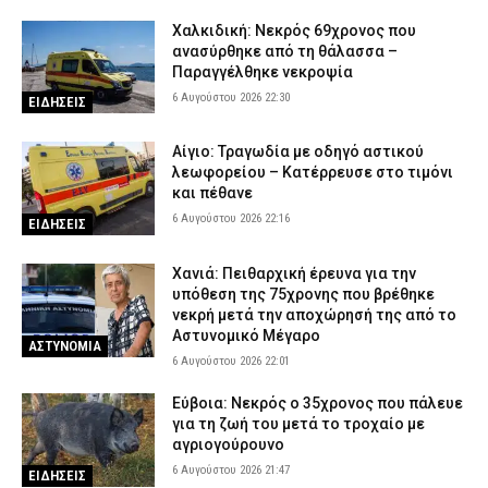
Χαλκιδική: Νεκρός 69χρονος που
ανασύρθηκε από τη θάλασσα –
Παραγγέλθηκε νεκροψία
6 Αυγούστου 2026 22:30
ΕΙΔΗΣΕΙΣ
Αίγιο: Τραγωδία με οδηγό αστικού
λεωφορείου – Κατέρρευσε στο τιμόνι
και πέθανε
6 Αυγούστου 2026 22:16
ΕΙΔΗΣΕΙΣ
Χανιά: Πειθαρχική έρευνα για την
υπόθεση της 75χρονης που βρέθηκε
νεκρή μετά την αποχώρησή της από το
Αστυνομικό Μέγαρο
ΑΣΤΥΝΟΜΙΑ
6 Αυγούστου 2026 22:01
Εύβοια: Νεκρός ο 35χρονος που πάλευε
για τη ζωή του μετά το τροχαίο με
αγριογούρουνο
6 Αυγούστου 2026 21:47
ΕΙΔΗΣΕΙΣ