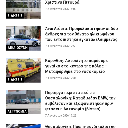
7 Αυγούστου 2026 12:03
ΔΙΚΑΙΟΣΥΝΗ
Χριστίνα Πιτουρά
7 Αυγούστου 2026 18:02
Οικογενειακή τραγωδία στις Σέρρες: Σκοτώθηκαν μητέρα και
ΕΙΔΗΣΕΙΣ
γιος – Βίντεο-σοκ από τη στιγμή της σύγκρουσης του ΙΧ με
φορτηγό
Άνω Λιόσια: Προφυλακίστηκαν οι δύο
7 Αυγούστου 2026 11:54
ΑΣΤΥΝΟΜΙΑ
άνδρες για τον θάνατο ηλικιωμένου
Συνελήφθη στη Γερμανία 31χρονος για δολοφονίες μελών της
που εντοπίστηκε εγκαταλελειμμένος
Greek Mafia – Κατηγορείται και για την εκτέλεση του Ζαμπούνη
7 Αυγούστου 2026 17:50
ΔΙΚΑΙΟΣΥΝΗ
7 Αυγούστου 2026 11:40
ΑΣΤΥΝΟΜΙΑ
Κόρινθος: Αυτοκίνητο παρέσυρε
γυναίκα στο κέντρο της πόλης –
Μεταφέρθηκε στο νοσοκομείο
7 Αυγούστου 2026 17:37
ΕΙΔΗΣΕΙΣ
Περίεργο περιστατικό στη
Θεσσαλονίκη: Καταδίωξαν BMW, την
εμβόλισαν και εξαφανίστηκαν πριν
φτάσει η Αστυνομία (βίντεο)
ΑΣΤΥΝΟΜΙΑ
7 Αυγούστου 2026 17:25
Θεσσαλονίκη: Πρώην συνδικαλιστής