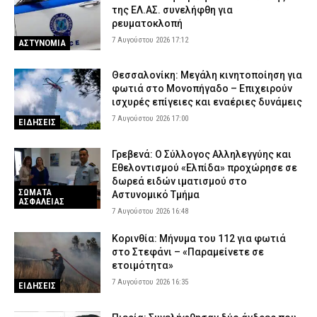
της ΕΛ.ΑΣ. συνελήφθη για
ρευματοκλοπή
7 Αυγούστου 2026 17:12
ΑΣΤΥΝΟΜΙΑ
Θεσσαλονίκη: Μεγάλη κινητοποίηση για
φωτιά στο Μονοπήγαδο – Επιχειρούν
ισχυρές επίγειες και εναέριες δυνάμεις
7 Αυγούστου 2026 17:00
ΕΙΔΗΣΕΙΣ
Γρεβενά: Ο Σύλλογος Αλληλεγγύης και
Εθελοντισμού «Ελπίδα» προχώρησε σε
δωρεά ειδών ιματισμού στο
ΣΩΜΑΤΑ
Αστυνομικό Τμήμα
ΑΣΦΑΛΕΙΑΣ
7 Αυγούστου 2026 16:48
Κορινθία: Μήνυμα του 112 για φωτιά
στο Στεφάνι – «Παραμείνετε σε
ετοιμότητα»
7 Αυγούστου 2026 16:35
ΕΙΔΗΣΕΙΣ