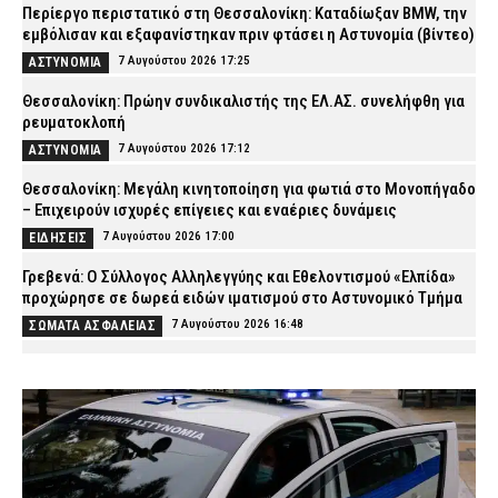
Περίεργο περιστατικό στη Θεσσαλονίκη: Καταδίωξαν BMW, την
εμβόλισαν και εξαφανίστηκαν πριν φτάσει η Αστυνομία (βίντεο)
7 Αυγούστου 2026 17:25
ΑΣΤΥΝΟΜΙΑ
Θεσσαλονίκη: Πρώην συνδικαλιστής της ΕΛ.ΑΣ. συνελήφθη για
ρευματοκλοπή
7 Αυγούστου 2026 17:12
ΑΣΤΥΝΟΜΙΑ
Θεσσαλονίκη: Μεγάλη κινητοποίηση για φωτιά στο Μονοπήγαδο
– Επιχειρούν ισχυρές επίγειες και εναέριες δυνάμεις
7 Αυγούστου 2026 17:00
ΕΙΔΗΣΕΙΣ
Γρεβενά: Ο Σύλλογος Αλληλεγγύης και Εθελοντισμού «Ελπίδα»
προχώρησε σε δωρεά ειδών ιματισμού στο Αστυνομικό Τμήμα
7 Αυγούστου 2026 16:48
ΣΩΜΑΤΑ ΑΣΦΑΛΕΙΑΣ
Κορινθία: Μήνυμα του 112 για φωτιά στο Στεφάνι –
«Παραμείνετε σε ετοιμότητα»
7 Αυγούστου 2026 16:35
ΕΙΔΗΣΕΙΣ
Πιερία: Συνελήφθησαν δύο άνδρες που διέρρηξαν ΙΧ και άρπαξαν
αντικείμενα αξίας άνω των 19.000 ευρώ