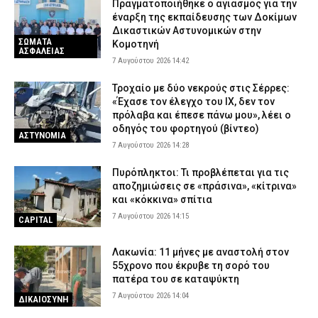
Πραγματοποιήθηκε ο αγιασμός για την
έναρξη της εκπαίδευσης των Δοκίμων
Δικαστικών Αστυνομικών στην
ΣΩΜΑΤΑ
Κομοτηνή
ΑΣΦΑΛΕΙΑΣ
7 Αυγούστου 2026 14:42
Τροχαίο με δύο νεκρούς στις Σέρρες:
«Έχασε τον έλεγχο του ΙΧ, δεν τον
πρόλαβα και έπεσε πάνω μου», λέει ο
οδηγός του φορτηγού (βίντεο)
ΑΣΤΥΝΟΜΙΑ
7 Αυγούστου 2026 14:28
Πυρόπληκτοι: Τι προβλέπεται για τις
αποζημιώσεις σε «πράσινα», «κίτρινα»
και «κόκκινα» σπίτια
7 Αυγούστου 2026 14:15
CAPITAL
Λακωνία: 11 μήνες με αναστολή στον
55χρονο που έκρυβε τη σορό του
πατέρα του σε καταψύκτη
7 Αυγούστου 2026 14:04
ΔΙΚΑΙΟΣΥΝΗ