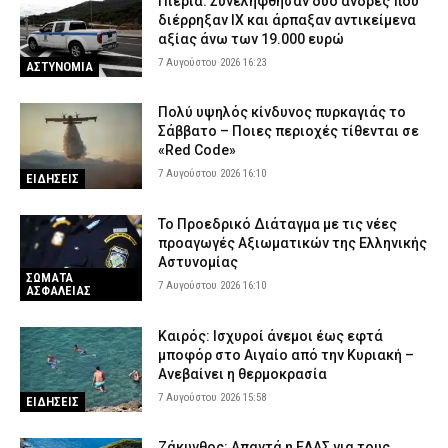
Πιερία: Συνελήφθησαν δύο άνδρες που
διέρρηξαν ΙΧ και άρπαξαν αντικείμενα
αξίας άνω των 19.000 ευρώ
7 Αυγούστου 2026 16:23
ΑΣΤΥΝΟΜΙΑ
Πολύ υψηλός κίνδυνος πυρκαγιάς το
Σάββατο – Ποιες περιοχές τίθενται σε
«Red Code»
7 Αυγούστου 2026 16:10
ΕΙΔΗΣΕΙΣ
Το Προεδρικό Διάταγμα με τις νέες
προαγωγές Αξιωματικών της Ελληνικής
Αστυνομίας
ΣΩΜΑΤΑ
7 Αυγούστου 2026 16:10
ΑΣΦΑΛΕΙΑΣ
Καιρός: Ισχυροί άνεμοι έως εφτά
μποφόρ στο Αιγαίο από την Κυριακή –
Ανεβαίνει η θερμοκρασία
7 Αυγούστου 2026 15:58
ΕΙΔΗΣΕΙΣ
Ζάκυνθος: Απαντά η ΕΛΑΣ για τους