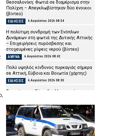
Θεσσαλονίκη: Φωτιά σε διαμέρισμα στην
Πολίχνη – Απεγκλωβίστηκαν δύο ένοικοι
(βίντεο)
6 Αυγούστου 2026 08:54
ΕΙΔΗΣΕΙΣ
H πολύτιμη συνδρομή των Ενόπλων
Δυνάμεων στη φωτιά της Δυτικής Αττικής
– Επιχειρήσεις πυρόσβεσης και
στοχευμένες ρίψεις νερού (βίντεο)
ς
6 Αυγούστου 2026 08:42
ΑΜΥΝΑ
Πολύ υψηλός κίνδυνος πυρκαγιάς σήμερα
σε Αττική, Εύβοια και Βοιωτία (χάρτης)
6 Αυγούστου 2026 08:30
ΕΙΔΗΣΕΙΣ
Τροχαίο στον Τύρναβο: Μετωπική
,
σύγκρουση δύο ΙΧ – Σε κατάσταση σοκ η
οδηγός του ενός οχήματος
6 Αυγούστου 2026 08:16
ΕΙΔΗΣΕΙΣ
Η συνήθεια που η Ευρώπη κόβει, αλλά η
Ελλάδα επιμένει – Τι δείχνουν τα στοιχεία
για τη χρήση καπνικών προϊόντων στην ΕΕ