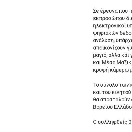
Σε έρευνα που 
εκπροσώπου δικ
ηλεκτρονικοί υ
ψηφιακών δεδομ
ανάλυση, υπάρχ
απεικονίζουν γ
μαγιό, αλλά κα
και Μέσα Μαζικ
κρυφή κάμερα/μ
Το σύνολο των 
και του κινητο
θα αποσταλούν
Βορείου Ελλάδο
Ο συλληφθείς θ