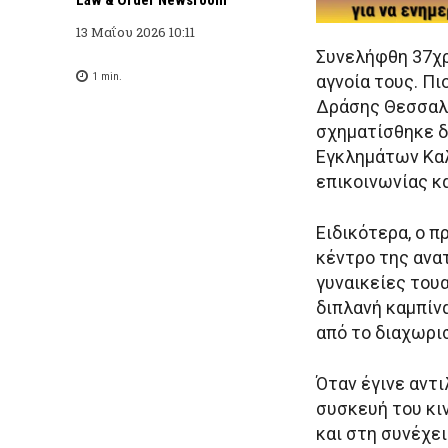
13 Μαΐου 2026 10:11
Συνελήφθη 37χ
1
min.
αγνοία τους. Π
Δράσης Θεσσαλο
σχηματίσθηκε δ
Εγκλημάτων Καλ
επικοινωνίας κ
Ειδικότερα, ο 
κέντρο της ανατ
γυναικείες του
διπλανή καμπίν
από το διαχωρισ
Όταν έγινε αντ
συσκευή του κι
και στη συνέχε