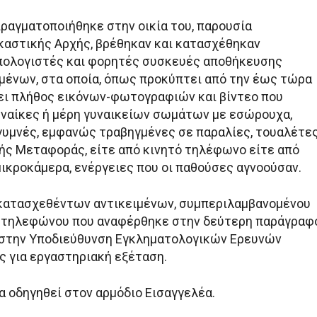
πραγματοποιήθηκε στην οικία του, παρουσία
αστικής Αρχής, βρέθηκαν και κατασχέθηκαν
πολογιστές και φορητές συσκευές αποθήκευσης
ένων, στα οποία, όπως προκύπτει από την έως τώρα
ει πλήθος εικόνων-φωτογραφιών και βίντεο που
υναίκες ή μέρη γυναικείων σωμάτων με εσώρουχα,
ι γυμνές, εμφανώς τραβηγμένες σε παραλίες, τουαλέτε
ής Μεταφοράς, είτε από κινητό τηλέφωνο είτε από
ικροκάμερα, ενέργειες που οι παθούσες αγνοούσαν.
κατασχεθέντων αντικειμένων, συμπεριλαμβανομένου
ύ τηλεφώνου που αναφέρθηκε στην δεύτερη παράγραφο
 στην Υποδιεύθυνση Εγκληματολογικών Ερευνών
ς για εργαστηριακή εξέταση.
α οδηγηθεί στον αρμόδιο Εισαγγελέα.