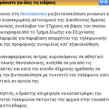
ρονος στη
Θεσσαλονίκη
για βιντεοσκόπηση γυναικών ε
ιο συγκεκριμένα, αστυνομικοί της Διεύθυνσης Άμεσης
νίκης, συνέλαβαν τον 37χρονο, σε βάρος του οποίου
ικογραφία από το Τμήμα Δίωξης και Εξιχνίασης
αμαριάς για παραβίαση απορρήτου της τηλεφωνικής
αι της προφορικής συνομιλίας κατ’ εξακολούθηση.
προαναφερόμενος άντρας, ευρισκόμενος σε αθλητικό
ολικής Θεσσαλονίκης, εισήλθε σε μία από τις
αλέτες και κατά την είσοδο 45χρονης ημεδαπής σε
α, την βιντεοσκόπησε με το κινητό του τηλέφωνο, κάτ
τικό, εν αγνοία της.
ιληπτός, ο δράστης επιχείρησε να καταστρέψει την
νητού τηλεφώνου πετώντας την αρχικά στην τουαλέτ
ια στο έδαφος.