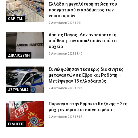
Ελλάδα η μεγαλύτερη πτώση του
πραγματικού εισοδήματος των
νοικοκυριών
CAPITAL
7 Αυγούστου 2026 19:01
Άρειος Πάγος: Δεν ανασύρεται η
υπόθεση των υποκλοπών από το
αρχείο
7 Αυγούστου 2026 18:40
ΔΙΚΑΙΟΣΥΝΗ
Συνελήφθησαν τέσσερις διακινητές
μεταναστών σε Έβρο και Ροδόπη –
Μετέφεραν 15 αλλοδαπούς
7 Αυγούστου 2026 18:27
ΑΣΤΥΝΟΜΙΑ
Πυρκαγιά στην Ερμακιά Κοζάνης – Στη
μάχη εναέρια και επίγεια μέσα
7 Αυγούστου 2026 18:15
ΕΙΔΗΣΕΙΣ