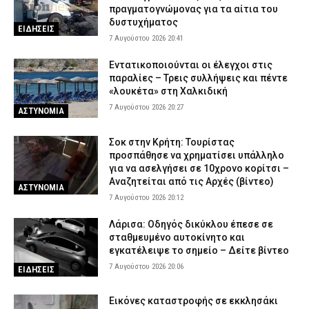
πραγματογνώμονας για τα αίτια του
δυστυχήματος
ΕΙΔΗΣΕΙΣ
7 Αυγούστου 2026 20:41
Εντατικοποιούνται οι έλεγχοι στις
παραλίες – Τρεις συλλήψεις και πέντε
«λουκέτα» στη Χαλκιδική
7 Αυγούστου 2026 20:27
ΑΣΤΥΝΟΜΙΑ
Σοκ στην Κρήτη: Τουρίστας
προσπάθησε να χρηματίσει υπάλληλο
για να ασελγήσει σε 10χρονο κορίτσι –
Αναζητείται από τις Αρχές (βίντεο)
ΑΣΤΥΝΟΜΙΑ
7 Αυγούστου 2026 20:12
Λάρισα: Οδηγός δικύκλου έπεσε σε
σταθμευμένο αυτοκίνητο και
εγκατέλειψε το σημείο – Δείτε βίντεο
7 Αυγούστου 2026 20:06
ΕΙΔΗΣΕΙΣ
Εικόνες καταστροφής σε εκκλησάκι