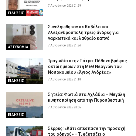
7 Αυγούστου 2026 21:39
ΕΙΔΗΣΕΙΣ
Συνελήφθησαν σε Καβάλα και
Αλεξανδρούπολη τρεις άνδρες για
ναρκωτικά και λαθραίο καπνό
7 Αυγούστου 2026 21:24
ΑΣΤΥΝΟΜΙΑ
Τραγωδία στην Πάτρα: Πέθανε βρέφος
οκτώ ημερών στη ΜΕΘ Νεογνών του
Νοσοκομείου «Άγιος Ανδρέας»
7 Αυγούστου 2026 21:10
ΕΙΔΗΣΕΙΣ
Σητεία: Φωτιά στα Αχλάδια – Μεγάλη
κινητοποίηση από την Πυροσβεστική
7 Αυγούστου 2026 20:56
ΕΙΔΗΣΕΙΣ
Σέρρες: «Κάτι απέσπασε την προσοχή
του οδηγού» – Τι εξετάζει ο