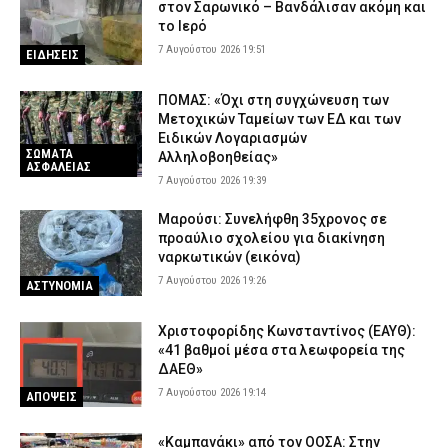
στον Σαρωνικό – Βανδάλισαν ακόμη και
το Ιερό
7 Αυγούστου 2026 19:51
ΕΙΔΗΣΕΙΣ
ΠΟΜΑΣ: «Όχι στη συγχώνευση των
Μετοχικών Ταμείων των ΕΔ και των
Ειδικών Λογαριασμών
ΣΩΜΑΤΑ
Αλληλοβοηθείας»
ΑΣΦΑΛΕΙΑΣ
7 Αυγούστου 2026 19:39
Μαρούσι: Συνελήφθη 35χρονος σε
προαύλιο σχολείου για διακίνηση
ναρκωτικών (εικόνα)
7 Αυγούστου 2026 19:26
ΑΣΤΥΝΟΜΙΑ
Χριστοφορίδης Κωνσταντίνος (ΕΑΥΘ):
«41 βαθμοί μέσα στα λεωφορεία της
ΔΑΕΘ»
7 Αυγούστου 2026 19:14
ΑΠΟΨΕΙΣ
«Καμπανάκι» από τον ΟΟΣΑ: Στην