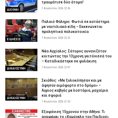
τραυμάτισε δύο άτομα!
7 Αυγούστου 2026 22:36
ΔΙΕΘΝΗ
Παλαιό Φάληρο: Φωτιά σε κατάστημα
με ναυτιλιακά είδη – Εκκενώνεται
προληπτικά πολυκατοικία
7 Αυγούστου 2026 22:22
ΕΙΔΗΣΕΙΣ
Νέα Αγχίαλος: Σάτυρος αυνανιζόταν
κοιτώντας την 13χρονη γειτόνισσά του
– Καταδικάστηκε σε φυλάκιση
7 Αυγούστου 2026 22:07
ΔΙΚΑΙΟΣΥΝΗ
Σκιάθος: «Με ξυλοκόπησαν και με
άφησαν αιμόφυρτο στο δρόμο» –
Άγριος καβγάς με λοστάρια, μαχαίρια
και σφυριά
ΔΙΚΑΙΟΣΥΝΗ
7 Αυγούστου 2026 21:53
Εξαφάνιση 15χρονου στην Αθήνα: Τι
αναφέρει το «Χαμόγελο του Παιδιού»