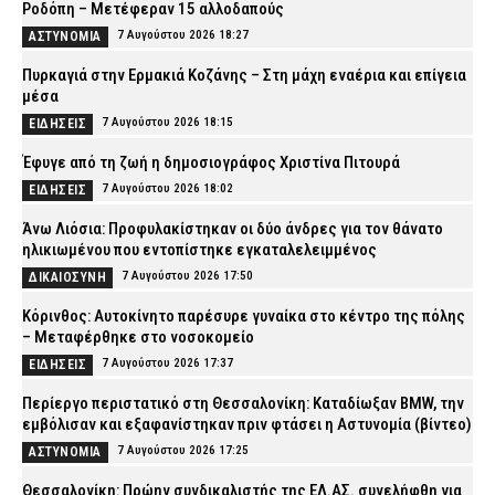
Ροδόπη – Μετέφεραν 15 αλλοδαπούς
7 Αυγούστου 2026 18:27
ΑΣΤΥΝΟΜΙΑ
Πυρκαγιά στην Ερμακιά Κοζάνης – Στη μάχη εναέρια και επίγεια
μέσα
7 Αυγούστου 2026 18:15
ΕΙΔΗΣΕΙΣ
Έφυγε από τη ζωή η δημοσιογράφος Χριστίνα Πιτουρά
7 Αυγούστου 2026 18:02
ΕΙΔΗΣΕΙΣ
Άνω Λιόσια: Προφυλακίστηκαν οι δύο άνδρες για τον θάνατο
ηλικιωμένου που εντοπίστηκε εγκαταλελειμμένος
7 Αυγούστου 2026 17:50
ΔΙΚΑΙΟΣΥΝΗ
Κόρινθος: Αυτοκίνητο παρέσυρε γυναίκα στο κέντρο της πόλης
– Μεταφέρθηκε στο νοσοκομείο
7 Αυγούστου 2026 17:37
ΕΙΔΗΣΕΙΣ
Περίεργο περιστατικό στη Θεσσαλονίκη: Καταδίωξαν BMW, την
εμβόλισαν και εξαφανίστηκαν πριν φτάσει η Αστυνομία (βίντεο)
7 Αυγούστου 2026 17:25
ΑΣΤΥΝΟΜΙΑ
Θεσσαλονίκη: Πρώην συνδικαλιστής της ΕΛ.ΑΣ. συνελήφθη για