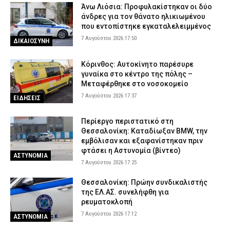
7 Αυγούστου 2026 11:54
ΑΣΤΥΝΟΜΙΑ
Άνω Λιόσια: Προφυλακίστηκαν οι δύο
άνδρες για τον θάνατο ηλικιωμένου
που εντοπίστηκε εγκαταλελειμμένος
7 Αυγούστου 2026 17:50
ΔΙΚΑΙΟΣΥΝΗ
Κόρινθος: Αυτοκίνητο παρέσυρε
γυναίκα στο κέντρο της πόλης –
Μεταφέρθηκε στο νοσοκομείο
7 Αυγούστου 2026 17:37
ΕΙΔΗΣΕΙΣ
Περίεργο περιστατικό στη
Θεσσαλονίκη: Καταδίωξαν BMW, την
εμβόλισαν και εξαφανίστηκαν πριν
φτάσει η Αστυνομία (βίντεο)
ΑΣΤΥΝΟΜΙΑ
7 Αυγούστου 2026 17:25
Θεσσαλονίκη: Πρώην συνδικαλιστής
της ΕΛ.ΑΣ. συνελήφθη για
ρευματοκλοπή
7 Αυγούστου 2026 17:12
ΑΣΤΥΝΟΜΙΑ