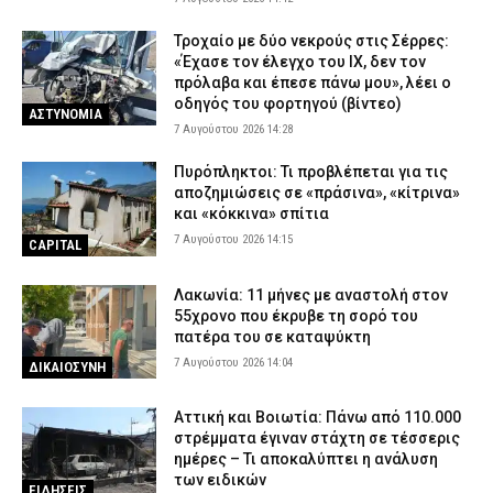
Τροχαίο με δύο νεκρούς στις Σέρρες:
«Έχασε τον έλεγχο του ΙΧ, δεν τον
πρόλαβα και έπεσε πάνω μου», λέει ο
οδηγός του φορτηγού (βίντεο)
ΑΣΤΥΝΟΜΙΑ
7 Αυγούστου 2026 14:28
Πυρόπληκτοι: Τι προβλέπεται για τις
αποζημιώσεις σε «πράσινα», «κίτρινα»
και «κόκκινα» σπίτια
7 Αυγούστου 2026 14:15
CAPITAL
Λακωνία: 11 μήνες με αναστολή στον
55χρονο που έκρυβε τη σορό του
πατέρα του σε καταψύκτη
7 Αυγούστου 2026 14:04
ΔΙΚΑΙΟΣΥΝΗ
Αττική και Βοιωτία: Πάνω από 110.000
στρέμματα έγιναν στάχτη σε τέσσερις
ημέρες – Τι αποκαλύπτει η ανάλυση
των ειδικών
ΕΙΔΗΣΕΙΣ