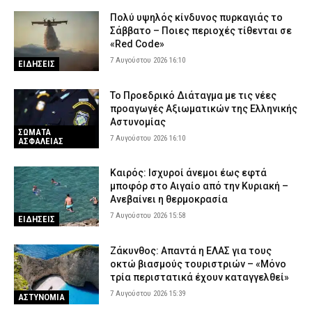
Πολύ υψηλός κίνδυνος πυρκαγιάς το
Σάββατο – Ποιες περιοχές τίθενται σε
«Red Code»
7 Αυγούστου 2026 16:10
ΕΙΔΗΣΕΙΣ
Το Προεδρικό Διάταγμα με τις νέες
προαγωγές Αξιωματικών της Ελληνικής
Αστυνομίας
ΣΩΜΑΤΑ
7 Αυγούστου 2026 16:10
ΑΣΦΑΛΕΙΑΣ
Καιρός: Ισχυροί άνεμοι έως εφτά
μποφόρ στο Αιγαίο από την Κυριακή –
Ανεβαίνει η θερμοκρασία
7 Αυγούστου 2026 15:58
ΕΙΔΗΣΕΙΣ
Ζάκυνθος: Απαντά η ΕΛΑΣ για τους
οκτώ βιασμούς τουριστριών – «Μόνο
τρία περιστατικά έχουν καταγγελθεί»
7 Αυγούστου 2026 15:39
ΑΣΤΥΝΟΜΙΑ