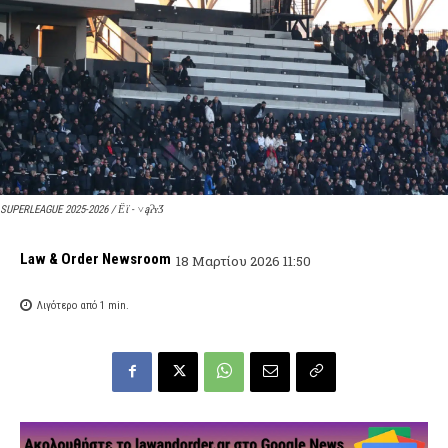
SUPERLEAGUE 2025-2026 / Ёϊ - ˅ąɁʏӠ
Law & Order Newsroom
18 Μαρτίου 2026 11:50
Λιγότερο από 1
min.