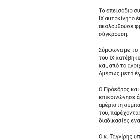
Το επεισόδιο σ
ΙΧ αυτοκίνητο 
ακολουθούσε φρ
σύγκρουση.
Σύμφωνα με το
του ΙΧ κατέβηκε
και, από το αν
Αμέσως μετά έγ
Ο Πρόεδρος και
επικοινώνησε ά
αμέριστη συμπα
του, παρέχοντας
διαδικασίες ενα
Ο κ. Ταγγίρης υ