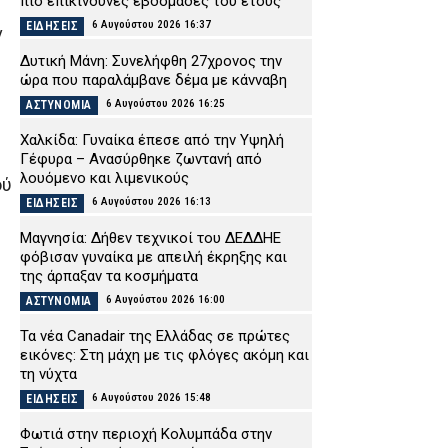
πιο επικίνδυνες εβδομάδες του έτους
6 Αυγούστου 2026 16:37
ΕΙΔΗΣΕΙΣ
ν
Δυτική Μάνη: Συνελήφθη 27χρονος την
ώρα που παραλάμβανε δέμα με κάνναβη
6 Αυγούστου 2026 16:25
ΑΣΤΥΝΟΜΙΑ
Χαλκίδα: Γυναίκα έπεσε από την Υψηλή
Γέφυρα – Ανασύρθηκε ζωντανή από
λουόμενο και λιμενικούς
ού
6 Αυγούστου 2026 16:13
ΕΙΔΗΣΕΙΣ
Μαγνησία: Δήθεν τεχνικοί του ΔΕΔΔΗΕ
φόβισαν γυναίκα με απειλή έκρηξης και
της άρπαξαν τα κοσμήματα
6 Αυγούστου 2026 16:00
ΑΣΤΥΝΟΜΙΑ
Τα νέα Canadair της Ελλάδας σε πρώτες
εικόνες: Στη μάχη με τις φλόγες ακόμη και
τη νύχτα
6 Αυγούστου 2026 15:48
ΕΙΔΗΣΕΙΣ
Φωτιά στην περιοχή Κολυμπάδα στην