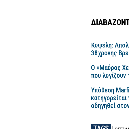
ΔΙΑΒΑΖΟΝΤ
Κυψέλη: Απολ
38χρονης Βρετ
Ο «Μαύρος Χε
που λυγίζουν
Υπόθεση Marfi
κατηγορείται 
οδηγηθεί στο
TAGS