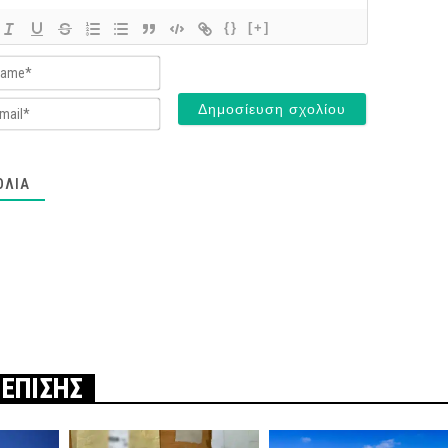
{}
[+]
Name*
Email*
ΌΛΙΑ
 ΕΠΙΣΗΣ