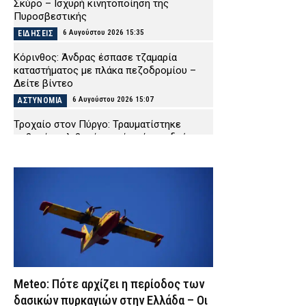
Σκύρο – Ισχυρή κινητοποίηση της
Πυροσβεστικής
6 Αυγούστου 2026 15:35
ΕΙΔΗΣΕΙΣ
Κόρινθος: Άνδρας έσπασε τζαμαρία
καταστήματος με πλάκα πεζοδρομίου –
Δείτε βίντεο
6 Αυγούστου 2026 15:07
ΑΣΤΥΝΟΜΙΑ
Τροχαίο στον Πύργο: Τραυματίστηκε
σοβαρά ντελιβεράς μετά από σφοδρή
σύγκρουσης μηχανής με ΙΧ
6 Αυγούστου 2026 14:58
ΕΙΔΗΣΕΙΣ
Ζάκυνθος: Πνίγηκε 57χρονος Βρετανός
στις «Πισίνες» Κερίου – Επέβαινε σε
ημερόπλοιο που έκανε τον γύρο του
νησιού
6 Αυγούστου 2026 14:47
ΕΙΔΗΣΕΙΣ
«Ελ. Βενιζέλος»: Συνελήφθη 37χρονος
Meteo: Πότε αρχίζει η περίοδος των
αλλοδαπός – Είχε στην χειραποσκευή του
τέσσερα μαχαίρια και δύο ψαλίδια
δασικών πυρκαγιών στην Ελλάδα – Οι