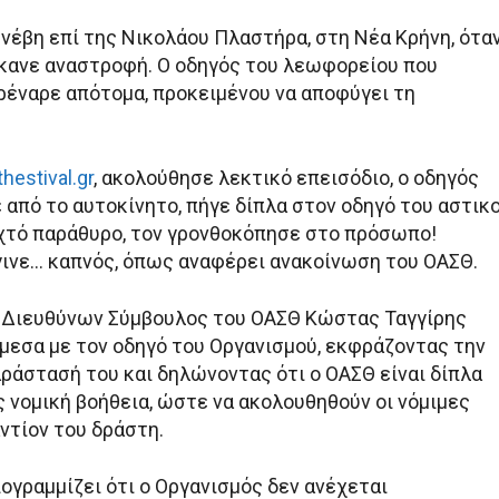
υνέβη επί της Νικολάου Πλαστήρα, στη Νέα Κρήνη, ότα
έκανε αναστροφή. Ο οδηγός του λεωφορείου που
έναρε απότομα, προκειμένου να αποφύγει τη
thestival.gr
, ακολούθησε λεκτικό επεισόδιο, ο οδηγός
 από το αυτοκίνητο, πήγε δίπλα στον οδηγό του αστικ
οιχτό παράθυρο, τον γρονθοκόπησε στο πρόσωπο!
ινε… καπνός, όπως αναφέρει ανακοίνωση του ΟΑΣΘ.
 Διευθύνων Σύμβουλος του ΟΑΣΘ Κώστας Ταγγίρης
μεσα με τον οδηγό του Οργανισμού, εκφράζοντας την
ράστασή του και δηλώνοντας ότι ο ΟΑΣΘ είναι δίπλα
 νομική βοήθεια, ώστε να ακολουθηθούν οι νόμιμες
ντίον του δράστη.
πογραμμίζει ότι ο Οργανισμός δεν ανέχεται