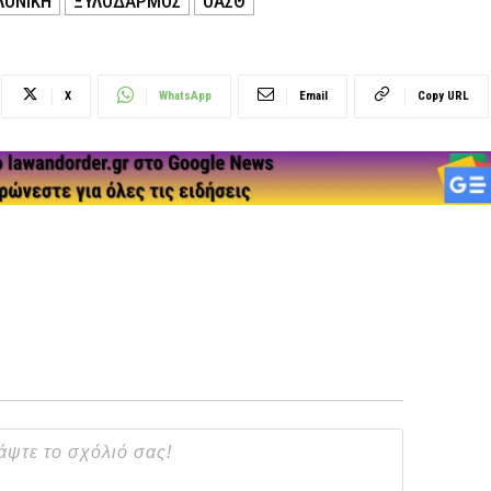
ΛΟΝΙΚΗ
ΞΥΛΟΔΑΡΜΟΣ
ΟΑΣΘ
X
WhatsApp
Email
Copy URL