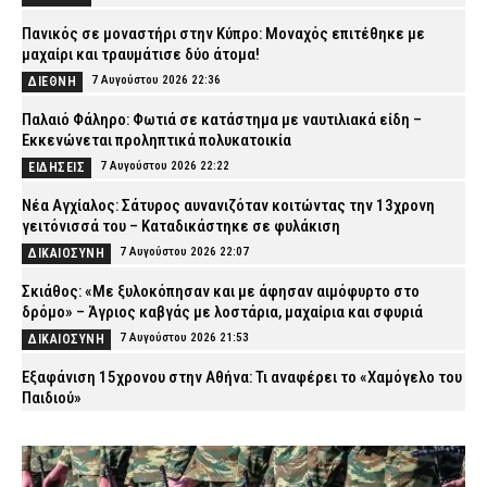
Πανικός σε μοναστήρι στην Κύπρο: Μοναχός επιτέθηκε με
μαχαίρι και τραυμάτισε δύο άτομα!
7 Αυγούστου 2026 22:36
ΔΙΕΘΝΗ
Παλαιό Φάληρο: Φωτιά σε κατάστημα με ναυτιλιακά είδη –
Εκκενώνεται προληπτικά πολυκατοικία
7 Αυγούστου 2026 22:22
ΕΙΔΗΣΕΙΣ
Νέα Αγχίαλος: Σάτυρος αυνανιζόταν κοιτώντας την 13χρονη
γειτόνισσά του – Καταδικάστηκε σε φυλάκιση
7 Αυγούστου 2026 22:07
ΔΙΚΑΙΟΣΥΝΗ
Σκιάθος: «Με ξυλοκόπησαν και με άφησαν αιμόφυρτο στο
δρόμο» – Άγριος καβγάς με λοστάρια, μαχαίρια και σφυριά
7 Αυγούστου 2026 21:53
ΔΙΚΑΙΟΣΥΝΗ
Εξαφάνιση 15χρονου στην Αθήνα: Τι αναφέρει το «Χαμόγελο του
Παιδιού»
7 Αυγούστου 2026 21:39
ΕΙΔΗΣΕΙΣ
Συνελήφθησαν σε Καβάλα και Αλεξανδρούπολη τρεις άνδρες
για ναρκωτικά και λαθραίο καπνό