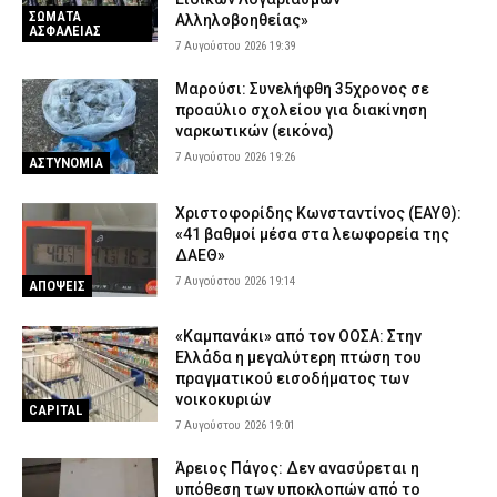
ΣΩΜΑΤΑ
Αλληλοβοηθείας»
ΑΣΦΑΛΕΙΑΣ
7 Αυγούστου 2026 19:39
Μαρούσι: Συνελήφθη 35χρονος σε
προαύλιο σχολείου για διακίνηση
ναρκωτικών (εικόνα)
7 Αυγούστου 2026 19:26
ΑΣΤΥΝΟΜΙΑ
Χριστοφορίδης Κωνσταντίνος (ΕΑΥΘ):
«41 βαθμοί μέσα στα λεωφορεία της
ΔΑΕΘ»
7 Αυγούστου 2026 19:14
ΑΠΟΨΕΙΣ
«Καμπανάκι» από τον ΟΟΣΑ: Στην
Ελλάδα η μεγαλύτερη πτώση του
πραγματικού εισοδήματος των
νοικοκυριών
CAPITAL
7 Αυγούστου 2026 19:01
Άρειος Πάγος: Δεν ανασύρεται η
υπόθεση των υποκλοπών από το