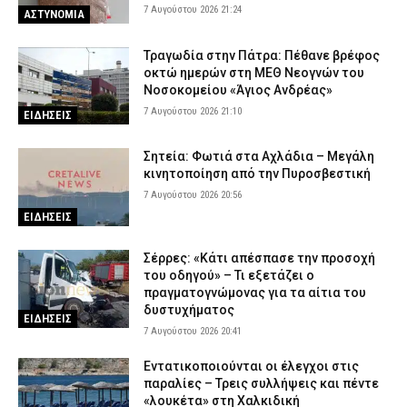
7 Αυγούστου 2026 21:24
ΑΣΤΥΝΟΜΙΑ
Τραγωδία στην Πάτρα: Πέθανε βρέφος
οκτώ ημερών στη ΜΕΘ Νεογνών του
Νοσοκομείου «Άγιος Ανδρέας»
7 Αυγούστου 2026 21:10
ΕΙΔΗΣΕΙΣ
Σητεία: Φωτιά στα Αχλάδια – Μεγάλη
κινητοποίηση από την Πυροσβεστική
7 Αυγούστου 2026 20:56
ΕΙΔΗΣΕΙΣ
Σέρρες: «Κάτι απέσπασε την προσοχή
του οδηγού» – Τι εξετάζει ο
πραγματογνώμονας για τα αίτια του
δυστυχήματος
ΕΙΔΗΣΕΙΣ
7 Αυγούστου 2026 20:41
Εντατικοποιούνται οι έλεγχοι στις
παραλίες – Τρεις συλλήψεις και πέντε
«λουκέτα» στη Χαλκιδική