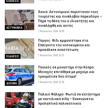
Πιερία: Συνελήφθησαν δύο άνδρες που διέρρηξαν ΙΧ και άρπαξαν
ΕΙΔΗΣΕΙΣ
αντικείμενα αξίας άνω των 19.000 ευρώ
7 Αυγούστου 2026 16:23
ΑΣΤΥΝΟΜΙΑ
Χανιά: Αστυνομικοί παρίσταναν τους
τουρίστες και συνέλαβαν παρκαδόρο –
Πολύ υψηλός κίνδυνος πυρκαγιάς το Σάββατο – Ποιες περιοχές
Πήρε τη θέση του ο ιδιοκτήτης και
τίθενται σε «Red Code»
συνελήφθη και αυτός
ΑΣΤΥΝΟΜΙΑ
7 Αυγούστου 2026 16:10
ΕΙΔΗΣΕΙΣ
7 Αυγούστου 2026 23:05
Το Προεδρικό Διάταγμα με τις νέες προαγωγές Αξιωματικών
Πύργος: Φίδι εμφανίστηκε στα
της Ελληνικής Αστυνομίας
Επείγοντα του νοσοκομείου και
7 Αυγούστου 2026 16:10
προκάλεσε αναστάτωση
ΣΩΜΑΤΑ ΑΣΦΑΛΕΙΑΣ
7 Αυγούστου 2026 22:51
ΕΙΔΗΣΕΙΣ
Πανικός σε μοναστήρι στην Κύπρο:
Μοναχός επιτέθηκε με μαχαίρι και
τραυμάτισε δύο άτομα!
7 Αυγούστου 2026 22:36
ΔΙΕΘΝΗ
Παλαιό Φάληρο: Φωτιά σε κατάστημα
με ναυτιλιακά είδη – Εκκενώνεται
προληπτικά πολυκατοικία