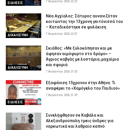
7 Αυγούστου 2026 22:22
ΕΙΔΗΣΕΙΣ
Νέα Αγχίαλος: Σάτυρος αυνανιζόταν
κοιτώντας την 13χρονη γειτόνισσά του
– Καταδικάστηκε σε φυλάκιση
7 Αυγούστου 2026 22:07
ΔΙΚΑΙΟΣΥΝΗ
Σκιάθος: «Με ξυλοκόπησαν και με
άφησαν αιμόφυρτο στο δρόμο» –
Άγριος καβγάς με λοστάρια, μαχαίρια
και σφυριά
ΔΙΚΑΙΟΣΥΝΗ
7 Αυγούστου 2026 21:53
Εξαφάνιση 15χρονου στην Αθήνα: Τι
αναφέρει το «Χαμόγελο του Παιδιού»
7 Αυγούστου 2026 21:39
ΕΙΔΗΣΕΙΣ
Συνελήφθησαν σε Καβάλα και
Αλεξανδρούπολη τρεις άνδρες για
ναρκωτικά και λαθραίο καπνό