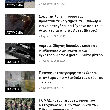
7 Αυγούστου 2026 20:27
ΑΣΤΥΝΟΜΙΑ
Σοκ στην Κρήτη: Τουρίστας
προσπάθησε να χρηματίσει υπάλληλο
για να ασελγήσει σε 10χρονο κορίτσι –
Αναζητείται από τις Αρχές (βίντεο)
ΑΣΤΥΝΟΜΙΑ
7 Αυγούστου 2026 20:12
Λάρισα: Οδηγός δικύκλου έπεσε σε
σταθμευμένο αυτοκίνητο και
εγκατέλειψε το σημείο – Δείτε βίντεο
7 Αυγούστου 2026 20:06
ΕΙΔΗΣΕΙΣ
Εικόνες καταστροφής σε εκκλησάκι
στον Σαρωνικό – Βανδάλισαν ακόμη και
το Ιερό
7 Αυγούστου 2026 19:51
ΕΙΔΗΣΕΙΣ
ΠΟΜΑΣ: «Όχι στη συγχώνευση των
Μετοχικών Ταμείων των ΕΔ και των
Ειδικών Λογαριασμών