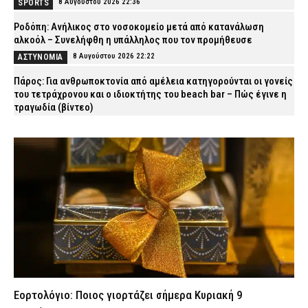
8 Αυγούστου 2026 22:36
SPORTS
Ροδόπη: Ανήλικος στο νοσοκομείο μετά από κατανάλωση
αλκοόλ – Συνελήφθη η υπάλληλος που τον προμήθευσε
8 Αυγούστου 2026 22:22
ΑΣΤΥΝΟΜΙΑ
Πάρος: Για ανθρωποκτονία από αμέλεια κατηγορούνται οι γονείς
του τετράχρονου και ο ιδιοκτήτης του beach bar – Πώς έγινε η
τραγωδία (βίντεο)
8 Αυγούστου 2026 22:04
ΑΣΤΥΝΟΜΙΑ
Θεσσαλονίκη: Έκαψαν απορρίμματα και υπολείμματα
καλλιεργειών – Δείτε πόσα θα πληρώσουν
8 Αυγούστου 2026 21:50
ΕΙΔΗΣΕΙΣ
Χωρίς τις αισθήσεις του ανασύρθηκε 77χρονος από πηγάδι
στην Παλαγιά Αλεξανδρούπολης
8 Αυγούστου 2026 21:35
ΕΙΔΗΣΕΙΣ
Συνελήφθησαν δύο άτομα στην Κορινθία για πυρκαγιά που
προκλήθηκε από βραχυκύκλωμα σε φωτοβολταϊκό πάρκο
8 Αυγούστου 2026 21:25
ΑΣΤΥΝΟΜΙΑ
Εορτολόγιο: Ποιος γιορτάζει σήμερα Κυριακή 9