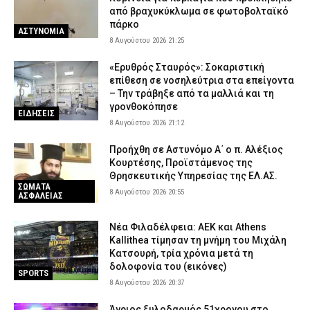
από βραχυκύκλωμα σε φωτοβολταϊκό
πάρκο
ΑΣΤΥΝΟΜΙΑ
8 Αυγούστου 2026 21:25
«Ερυθρός Σταυρός»: Σοκαριστική
επίθεση σε νοσηλεύτρια στα επείγοντα
– Την τράβηξε από τα μαλλιά και τη
γρονθοκόπησε
ΕΙΔΗΣΕΙΣ
8 Αυγούστου 2026 21:12
Προήχθη σε Αστυνόμο Α΄ ο π. Αλέξιος
Κουρτέσης, Προϊστάμενος της
Θρησκευτικής Υπηρεσίας της ΕΛ.ΑΣ.
ΣΩΜΑΤΑ
8 Αυγούστου 2026 20:55
ΑΣΦΑΛΕΙΑΣ
Νέα Φιλαδέλφεια: ΑΕΚ και Athens
Kallithea τίμησαν τη μνήμη του Μιχάλη
Κατσουρή, τρία χρόνια μετά τη
δολοφονία του (εικόνες)
SPORTS
8 Αυγούστου 2026 20:37
Άγριος ξυλοδαρμός 51χρονου στο