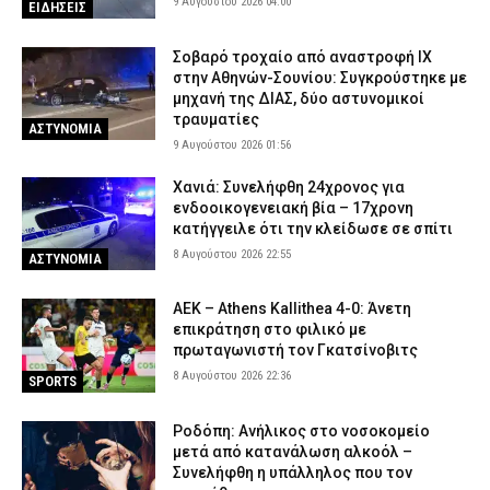
9 Αυγούστου 2026 04:00
ΕΙΔΗΣΕΙΣ
Σοβαρό τροχαίο από αναστροφή ΙΧ
στην Αθηνών-Σουνίου: Συγκρούστηκε με
μηχανή της ΔΙΑΣ, δύο αστυνομικοί
τραυματίες
ΑΣΤΥΝΟΜΙΑ
9 Αυγούστου 2026 01:56
Χανιά: Συνελήφθη 24χρονος για
ενδοοικογενειακή βία – 17χρονη
κατήγγειλε ότι την κλείδωσε σε σπίτι
8 Αυγούστου 2026 22:55
ΑΣΤΥΝΟΜΙΑ
ΑΕΚ – Athens Kallithea 4-0: Άνετη
επικράτηση στο φιλικό με
πρωταγωνιστή τον Γκατσίνοβιτς
8 Αυγούστου 2026 22:36
SPORTS
Ροδόπη: Ανήλικος στο νοσοκομείο
μετά από κατανάλωση αλκοόλ –
Συνελήφθη η υπάλληλος που τον