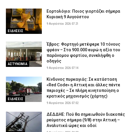
Ποιοι πληρώνονται από e-ΕΦΚΑ και ΔΥΠΑ μέχρι τις 14 Αυγούστου
8 Αυγούστου 2026 16:48
CAPITAL
Εορτολόγιο: Ποιος γιορτάζει σήμερα
Κυριακή 9 Αυγούστου
Αυξημένος κίνδυνος πυρκαγιάς το επόμενο 48ωρο – Ποιες
περιφέρειες βρίσκονται σε συναγερμό
9 Αυγούστου 2026 07:21
ΕΙΔΗΣΕΙΣ
8 Αυγούστου 2026 16:34
ΕΙΔΗΣΕΙΣ
Σοβαρό τροχαίο στη Χαλκιδική: Στο «Παπαγεωργίου»
Έβρος: Φορτηγό μετέφερε 10 τόνους
δικυκλιστής μετά από σύγκρουση
φρέον – Στα 900.000 ευρώ η αξία του
8 Αυγούστου 2026 16:14
παράνομου φορτίου, συνελήφθη ο
ΕΙΔΗΣΕΙΣ
οδηγός
ΑΣΤΥΝΟΜΙΑ
Φωτιά σε χαμηλή βλάστηση στη Σίνδο Θεσσαλονίκης – Ισχυρή
9 Αυγούστου 2026 07:14
κινητοποίηση της Πυροσβεστικής
8 Αυγούστου 2026 16:01
ΕΙΔΗΣΕΙΣ
Κίνδυνος πυρκαγιάς: Σε κατάσταση
«Red Code» η Αττική και άλλες πέντε
Λευκάδα: Συνελήφθη 58χρονος μετά την καταγγελία της
περιοχές – Σε πλήρη κινητοποίηση ο
συντρόφου του για ενδοοικογενειακή βία
κρατικός μηχανισμός (χάρτης)
ΕΙΔΗΣΕΙΣ
8 Αυγούστου 2026 15:48
ΑΣΤΥΝΟΜΙΑ
9 Αυγούστου 2026 07:02
Κέρκυρα: Απαγορεύτηκε ο απόπλους πλοίου με 26 επιβάτες
ΔΕΔΔΗΕ: Πού θα σημειωθούν διακοπές
λόγω μηχανικής βλάβης
ρεύματος σήμερα (9/8) στην Αττική –
8 Αυγούστου 2026 15:32
ΕΙΔΗΣΕΙΣ
Αναλυτικά ώρες και οδοί