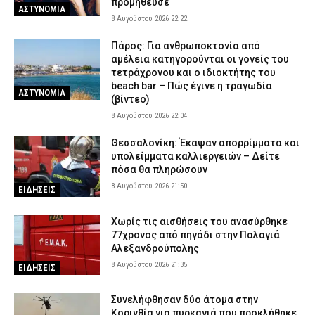
προμήθευσε
ΑΣΤΥΝΟΜΙΑ
8 Αυγούστου 2026 22:22
Πάρος: Για ανθρωποκτονία από
αμέλεια κατηγορούνται οι γονείς του
τετράχρονου και ο ιδιοκτήτης του
beach bar – Πώς έγινε η τραγωδία
ΑΣΤΥΝΟΜΙΑ
(βίντεο)
8 Αυγούστου 2026 22:04
Θεσσαλονίκη: Έκαψαν απορρίμματα και
υπολείμματα καλλιεργειών – Δείτε
πόσα θα πληρώσουν
8 Αυγούστου 2026 21:50
ΕΙΔΗΣΕΙΣ
Χωρίς τις αισθήσεις του ανασύρθηκε
77χρονος από πηγάδι στην Παλαγιά
Αλεξανδρούπολης
8 Αυγούστου 2026 21:35
ΕΙΔΗΣΕΙΣ
Συνελήφθησαν δύο άτομα στην
Κορινθία για πυρκαγιά που προκλήθηκε