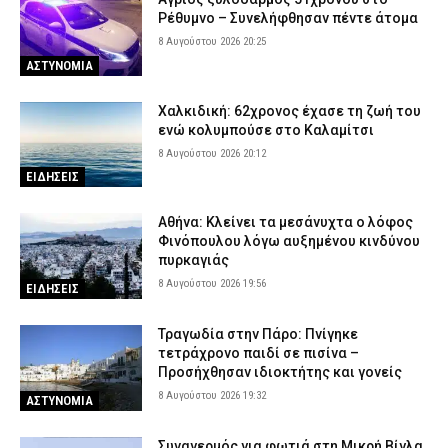
Ρέθυμνο – Συνελήφθησαν πέντε άτομα
8 Αυγούστου 2026 20:25
ΑΣΤΥΝΟΜΙΑ
Χαλκιδική: 62χρονος έχασε τη ζωή του
ενώ κολυμπούσε στο Καλαμίτσι
8 Αυγούστου 2026 20:12
ΕΙΔΗΣΕΙΣ
Αθήνα: Κλείνει τα μεσάνυχτα ο λόφος
Φινόπουλου λόγω αυξημένου κινδύνου
πυρκαγιάς
8 Αυγούστου 2026 19:56
ΕΙΔΗΣΕΙΣ
Τραγωδία στην Πάρο: Πνίγηκε
τετράχρονο παιδί σε πισίνα –
Προσήχθησαν ιδιοκτήτης και γονείς
8 Αυγούστου 2026 19:32
ΑΣΤΥΝΟΜΙΑ
Συναγερμός για φωτιά στη Μικρή Βίγλα