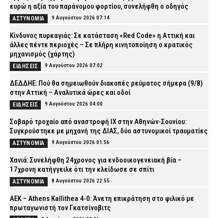
ευρώ η αξία του παράνομου φορτίου, συνελήφθη ο οδηγός
9 Αυγούστου 2026 07:14
ΑΣΤΥΝΟΜΙΑ
Κίνδυνος πυρκαγιάς: Σε κατάσταση «Red Code» η Αττική και
άλλες πέντε περιοχές – Σε πλήρη κινητοποίηση ο κρατικός
μηχανισμός (χάρτης)
9 Αυγούστου 2026 07:02
ΕΙΔΗΣΕΙΣ
ΔΕΔΔΗΕ: Πού θα σημειωθούν διακοπές ρεύματος σήμερα (9/8)
στην Αττική – Αναλυτικά ώρες και οδοί
9 Αυγούστου 2026 04:00
ΕΙΔΗΣΕΙΣ
Σοβαρό τροχαίο από αναστροφή ΙΧ στην Αθηνών-Σουνίου:
Συγκρούστηκε με μηχανή της ΔΙΑΣ, δύο αστυνομικοί τραυματίες
9 Αυγούστου 2026 01:56
ΑΣΤΥΝΟΜΙΑ
Χανιά: Συνελήφθη 24χρονος για ενδοοικογενειακή βία –
17χρονη κατήγγειλε ότι την κλείδωσε σε σπίτι
8 Αυγούστου 2026 22:55
ΑΣΤΥΝΟΜΙΑ
ΑΕΚ – Athens Kallithea 4-0: Άνετη επικράτηση στο φιλικό με
πρωταγωνιστή τον Γκατσίνοβιτς