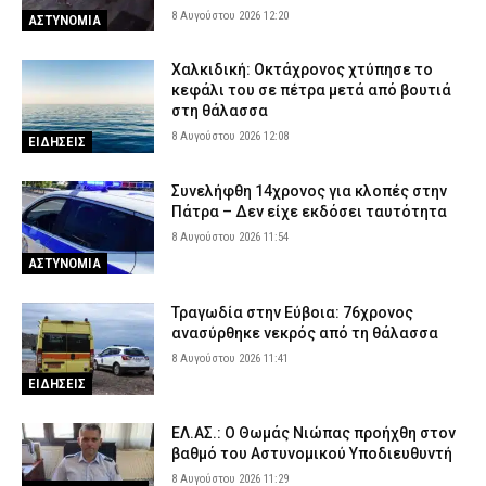
8 Αυγούστου 2026 12:20
ΑΣΤΥΝΟΜΙΑ
Χαλκιδική: Οκτάχρονος χτύπησε το
κεφάλι του σε πέτρα μετά από βουτιά
στη θάλασσα
8 Αυγούστου 2026 12:08
ΕΙΔΗΣΕΙΣ
Συνελήφθη 14χρονος για κλοπές στην
Πάτρα – Δεν είχε εκδόσει ταυτότητα
8 Αυγούστου 2026 11:54
ΑΣΤΥΝΟΜΙΑ
Τραγωδία στην Εύβοια: 76χρονος
ανασύρθηκε νεκρός από τη θάλασσα
8 Αυγούστου 2026 11:41
ΕΙΔΗΣΕΙΣ
ΕΛ.ΑΣ.: Ο Θωμάς Νιώπας προήχθη στον
βαθμό του Αστυνομικού Υποδιευθυντή
8 Αυγούστου 2026 11:29