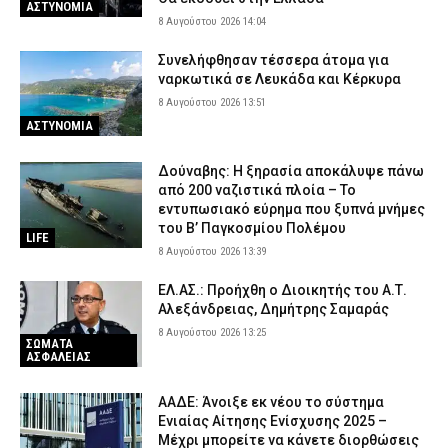
ΑΣΤΥΝΟΜΙΑ
8 Αυγούστου 2026 14:04
Συνελήφθησαν τέσσερα άτομα για
ναρκωτικά σε Λευκάδα και Κέρκυρα
8 Αυγούστου 2026 13:51
ΑΣΤΥΝΟΜΙΑ
Δούναβης: Η ξηρασία αποκάλυψε πάνω
από 200 ναζιστικά πλοία – Το
εντυπωσιακό εύρημα που ξυπνά μνήμες
του Β’ Παγκοσμίου Πολέμου
LIFE
8 Αυγούστου 2026 13:39
ΕΛ.ΑΣ.: Προήχθη ο Διοικητής του Α.Τ.
Αλεξάνδρειας, Δημήτρης Σαμαράς
8 Αυγούστου 2026 13:25
ΣΩΜΑΤΑ
ΑΣΦΑΛΕΙΑΣ
ΑΑΔΕ: Άνοιξε εκ νέου το σύστημα
Ενιαίας Αίτησης Ενίσχυσης 2025 –
Μέχρι μπορείτε να κάνετε διορθώσεις