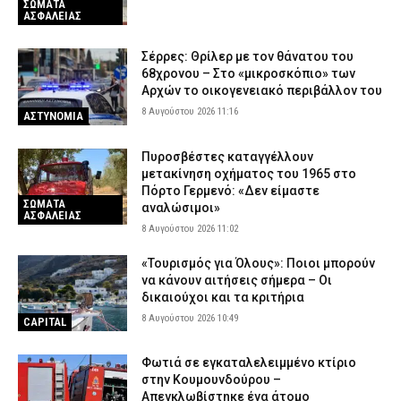
ΣΩΜΑΤΑ
ΑΣΦΑΛΕΙΑΣ
Σέρρες: Θρίλερ με τον θάνατου του
68χρονου – Στο «μικροσκόπιο» των
Αρχών το οικογενειακό περιβάλλον του
8 Αυγούστου 2026 11:16
ΑΣΤΥΝΟΜΙΑ
Πυροσβέστες καταγγέλλουν
μετακίνηση οχήματος του 1965 στο
Πόρτο Γερμενό: «Δεν είμαστε
ΣΩΜΑΤΑ
αναλώσιμοι»
ΑΣΦΑΛΕΙΑΣ
8 Αυγούστου 2026 11:02
«Τουρισμός για Όλους»: Ποιοι μπορούν
να κάνουν αιτήσεις σήμερα – Οι
δικαιούχοι και τα κριτήρια
8 Αυγούστου 2026 10:49
CAPITAL
Φωτιά σε εγκαταλελειμμένο κτίριο
στην Κουμουνδούρου –
Απεγκλωβίστηκε ένα άτομο