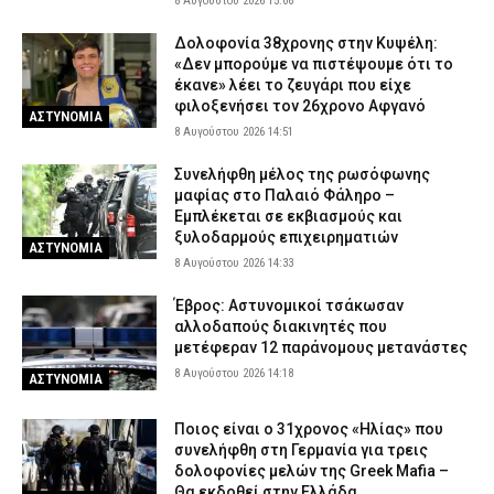
8 Αυγούστου 2026 15:06
ενοικιαστή – Όσα πρέπει να γνωρίζετε
Δολοφονία 38χρονης στην Κυψέλη:
8 Αυγούστου 2026 08:14
CAPITAL
«Δεν μπορούμε να πιστέψουμε ότι το
έκανε» λέει το ζευγάρι που είχε
Ρομά με πατίνια προσποιούνταν τα ζευγάρια και «ρήμαζαν»
φιλοξενήσει τον 26χρονο Αφγανό
επιχειρήσεις στο κέντρο της Αθήνας (βίντεο)
ΑΣΤΥΝΟΜΙΑ
8 Αυγούστου 2026 14:51
8 Αυγούστου 2026 08:01
ΑΣΤΥΝΟΜΙΑ
Πολύ υψηλός κίνδυνος πυρκαγιάς σήμερα (8/8) σε Κρήτη και
Συνελήφθη μέλος της ρωσόφωνης
Βόρειο Αιγαίο – Ποιες περιοχές είναι στο «πορτοκαλί» (εικόνα)
μαφίας στο Παλαιό Φάληρο –
Εμπλέκεται σε εκβιασμούς και
8 Αυγούστου 2026 07:49
ΕΙΔΗΣΕΙΣ
ξυλοδαρμούς επιχειρηματιών
ΑΣΤΥΝΟΜΙΑ
8 Αυγούστου 2026 14:33
Έβρος: Αστυνομικοί τσάκωσαν
αλλοδαπούς διακινητές που
μετέφεραν 12 παράνομους μετανάστες
8 Αυγούστου 2026 14:18
ΑΣΤΥΝΟΜΙΑ
Ποιος είναι ο 31χρονος «Ηλίας» που
συνελήφθη στη Γερμανία για τρεις
δολοφονίες μελών της Greek Mafia –
Θα εκδοθεί στην Ελλάδα