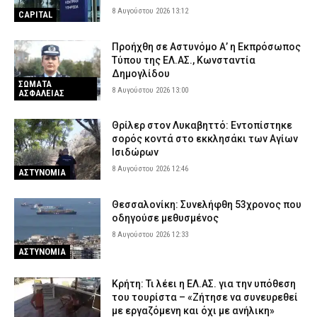
8 Αυγούστου 2026 13:12
CAPITAL
Προήχθη σε Αστυνόμο Α’ η Εκπρόσωπος
Τύπου της ΕΛ.ΑΣ., Κωνσταντία
Δημογλίδου
ΣΩΜΑΤΑ
8 Αυγούστου 2026 13:00
ΑΣΦΑΛΕΙΑΣ
Θρίλερ στον Λυκαβηττό: Εντοπίστηκε
σορός κοντά στο εκκλησάκι των Αγίων
Ισιδώρων
8 Αυγούστου 2026 12:46
ΑΣΤΥΝΟΜΙΑ
Θεσσαλονίκη: Συνελήφθη 53χρονος που
οδηγούσε μεθυσμένος
8 Αυγούστου 2026 12:33
ΑΣΤΥΝΟΜΙΑ
Κρήτη: Τι λέει η ΕΛ.ΑΣ. για την υπόθεση
του τουρίστα – «Ζήτησε να συνευρεθεί
με εργαζόμενη και όχι με ανήλικη»