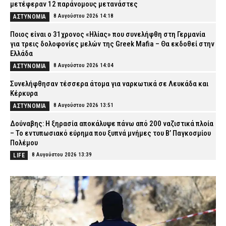
μετέφεραν 12 παράνομους μετανάστες
8 Αυγούστου 2026 14:18
ΑΣΤΥΝΟΜΙΑ
Ποιος είναι ο 31χρονος «Ηλίας» που συνελήφθη στη Γερμανία
για τρεις δολοφονίες μελών της Greek Mafia – Θα εκδοθεί στην
Ελλάδα
8 Αυγούστου 2026 14:04
ΑΣΤΥΝΟΜΙΑ
Συνελήφθησαν τέσσερα άτομα για ναρκωτικά σε Λευκάδα και
Κέρκυρα
8 Αυγούστου 2026 13:51
ΑΣΤΥΝΟΜΙΑ
Δούναβης: Η ξηρασία αποκάλυψε πάνω από 200 ναζιστικά πλοία
– Το εντυπωσιακό εύρημα που ξυπνά μνήμες του Β’ Παγκοσμίου
Πολέμου
8 Αυγούστου 2026 13:39
LIFE
ΕΛ.ΑΣ.: Προήχθη ο Διοικητής του Α.Τ. Αλεξάνδρειας, Δημήτρης
Σαμαράς
8 Αυγούστου 2026 13:25
ΣΩΜΑΤΑ ΑΣΦΑΛΕΙΑΣ
ΑΑΔΕ: Άνοιξε εκ νέου το σύστημα Ενιαίας Αίτησης Ενίσχυσης
2025 – Μέχρι μπορείτε να κάνετε διορθώσεις