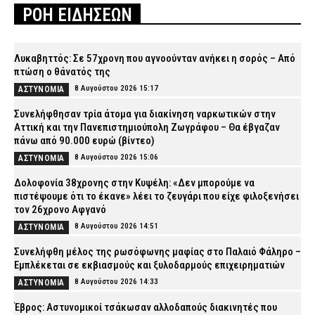
ΡΟΗ ΕΙΔΗΣΕΩΝ
Λυκαβηττός: Σε 57χρονη που αγνοούνταν ανήκει η σορός – Από
πτώση ο θάνατός της
8 Αυγούστου 2026 15:17
ΑΣΤΥΝΟΜΙΑ
Συνελήφθησαν τρία άτομα για διακίνηση ναρκωτικών στην
Αττική και την Πανεπιστημιούπολη Ζωγράφου – Θα έβγαζαν
πάνω από 90.000 ευρώ (βίντεο)
8 Αυγούστου 2026 15:06
ΑΣΤΥΝΟΜΙΑ
Δολοφονία 38χρονης στην Κυψέλη: «Δεν μπορούμε να
πιστέψουμε ότι το έκανε» λέει το ζευγάρι που είχε φιλοξενήσει
τον 26χρονο Αφγανό
8 Αυγούστου 2026 14:51
ΑΣΤΥΝΟΜΙΑ
Συνελήφθη μέλος της ρωσόφωνης μαφίας στο Παλαιό Φάληρο –
Εμπλέκεται σε εκβιασμούς και ξυλοδαρμούς επιχειρηματιών
8 Αυγούστου 2026 14:33
ΑΣΤΥΝΟΜΙΑ
Έβρος: Αστυνομικοί τσάκωσαν αλλοδαπούς διακινητές που