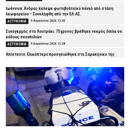
Ιωάννινα: Άνδρας έκλεψε φωτοβολταϊκό πάνελ από στάση
λεωφορείου – Συνελήφθη από την ΕΛ.ΑΣ.
9 Αυγούστου 2026 12:42
ΑΣΤΥΝΟΜΙΑ
Συναγερμός στο Λουτράκι: 75χρονος βρέθηκε νεκρός δίπλα σε
κάδους σκουπιδιών
9 Αυγούστου 2026 12:28
ΑΣΤΥΝΟΜΙΑ
Απίστευτο: Ελικόπτερο προσγειώθηκε στο Σαρακήνικο της
Μήλου για να κάνουν μπάνιο οι επιβάτες του (βίντεο)
9 Αυγούστου 2026 12:16
ΕΙΔΗΣΕΙΣ
Συνελήφθησαν δύο αλλοδαποί διακινητές σε Ροδόπη και Έβρο –
Μετέφεραν παράνομους μετανάστες
9 Αυγούστου 2026 12:06
ΑΣΤΥΝΟΜΙΑ
Πέθανε ο Ανθυπαστυνόμος ε.α. Ευάγγελος Μπούκουρας
9 Αυγούστου 2026 11:53
ΣΩΜΑΤΑ ΑΣΦΑΛΕΙΑΣ
Κάρπαθος: Εντοπίστηκαν παλιά πυρομαχικά σε θαλάσσια
περιοχή – Απαγορεύτηκε η κολύμβηση
9 Αυγούστου 2026 11:40