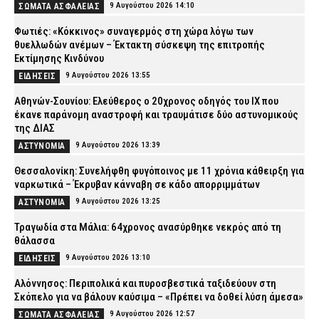
9 Αυγούστου 2026 14:10
ΣΩΜΑΤΑ ΑΣΦΑΛΕΙΑΣ
Φωτιές: «Κόκκινος» συναγερμός στη χώρα λόγω των
θυελλωδών ανέμων – Έκτακτη σύσκεψη της επιτροπής
Εκτίμησης Κινδύνου
9 Αυγούστου 2026 13:55
ΕΙΔΗΣΕΙΣ
Αθηνών-Σουνίου: Ελεύθερος ο 20χρονος οδηγός του ΙΧ που
έκανε παράνομη αναστροφή και τραυμάτισε δύο αστυνομικούς
της ΔΙΑΣ
9 Αυγούστου 2026 13:39
ΑΣΤΥΝΟΜΙΑ
Θεσσαλονίκη: Συνελήφθη φυγόποινος με 11 χρόνια κάθειρξη για
ναρκωτικά – Έκρυβαν κάνναβη σε κάδο απορριμμάτων
9 Αυγούστου 2026 13:25
ΑΣΤΥΝΟΜΙΑ
Τραγωδία στα Μάλια: 64χρονος ανασύρθηκε νεκρός από τη
θάλασσα
9 Αυγούστου 2026 13:10
ΕΙΔΗΣΕΙΣ
Αλόννησος: Περιπολικά και πυροσβεστικά ταξιδεύουν στη
Σκόπελο για να βάλουν καύσιμα – «Πρέπει να δοθεί λύση άμεσα»
9 Αυγούστου 2026 12:57
ΣΩΜΑΤΑ ΑΣΦΑΛΕΙΑΣ