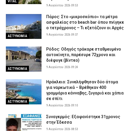
VITAL
9 Αυγούστου 2026 09:53
Πάρος: Στο «μικροσκόπιο» τα μέτρα
ασφαλείας στο beach bar όπου πνίγηκε
ο τετράχρονος – Τι εξετάζουν οι Αρχές
9 Αυγούστου 2026 09:37
ΑΣΤΥΝΟΜΙΑ
Ρόδος: Οδηγός τράκαρε σταθμευμένο
αυτοκίνητο, παρέσυρε 72χρονο και
διέφυγε (βίντεο)
9 Αυγούστου 2026 09:24
ΑΣΤΥΝΟΜΙΑ
Ηράκλειο: Συνελήφθησαν δύο άτομα
για ναρκωτικά – Βρέθηκαν 400
γραμμάρια κάνναβης, ζυγαριά και χάπια
σε σπίτι
ΑΣΤΥΝΟΜΙΑ
9 Αυγούστου 2026 09:10
Συναγερμός: Εξαφανίστηκε 31χρονος
στην Έδεσσα
9 Αυγούστου 2026 08:53