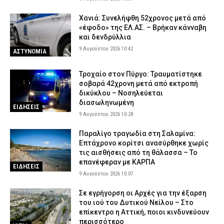
Χανιά: Συνελήφθη 52χρονος μετά από
«έφοδο» της ΕΛ.ΑΣ. – Βρήκαν κάνναβη
και δενδρύλλια
9 Αυγούστου 2026 10:42
ΑΣΤΥΝΟΜΙΑ
Τροχαίο στον Πύργο: Τραυματίστηκε
σοβαρά 42χρονη μετά από εκτροπή
δικύκλου – Νοσηλεύεται
διασωληνωμένη
ΕΙΔΗΣΕΙΣ
9 Αυγούστου 2026 10:28
Παραλίγο τραγωδία στη Σαλαμίνα:
Επτάχρονο κορίτσι ανασύρθηκε χωρίς
τις αισθήσεις από τη θάλασσα – Το
επανέφεραν με ΚΑΡΠΑ
ΕΙΔΗΣΕΙΣ
9 Αυγούστου 2026 10:07
Σε εγρήγορση οι Αρχές για την έξαρση
του ιού του Δυτικού Νείλου – Στο
επίκεντρο η Αττική, ποιοι κινδυνεύουν
περισσότερο