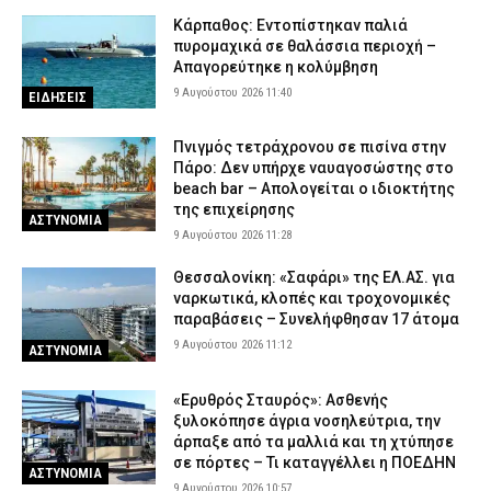
Κάρπαθος: Εντοπίστηκαν παλιά
πυρομαχικά σε θαλάσσια περιοχή –
Απαγορεύτηκε η κολύμβηση
9 Αυγούστου 2026 11:40
ΕΙΔΗΣΕΙΣ
Πνιγμός τετράχρονου σε πισίνα στην
Πάρο: Δεν υπήρχε ναυαγοσώστης στο
beach bar – Απολογείται ο ιδιοκτήτης
της επιχείρησης
ΑΣΤΥΝΟΜΙΑ
9 Αυγούστου 2026 11:28
Θεσσαλονίκη: «Σαφάρι» της ΕΛ.ΑΣ. για
ναρκωτικά, κλοπές και τροχονομικές
παραβάσεις – Συνελήφθησαν 17 άτομα
9 Αυγούστου 2026 11:12
ΑΣΤΥΝΟΜΙΑ
«Ερυθρός Σταυρός»: Ασθενής
ξυλοκόπησε άγρια νοσηλεύτρια, την
άρπαξε από τα μαλλιά και τη χτύπησε
σε πόρτες – Τι καταγγέλλει η ΠΟΕΔΗΝ
ΑΣΤΥΝΟΜΙΑ
9 Αυγούστου 2026 10:57