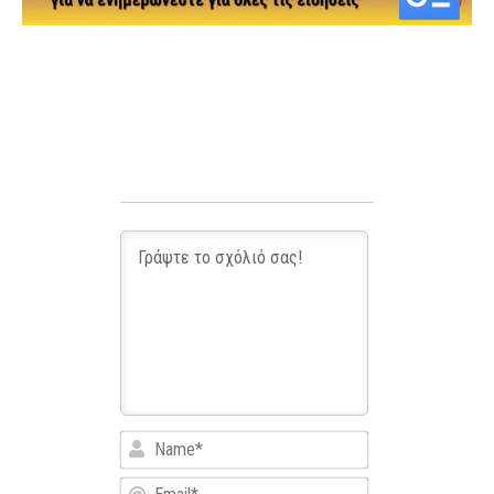
Name*
Email*