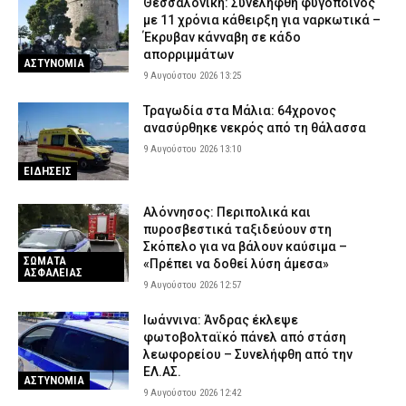
Θεσσαλονίκη: Συνελήφθη φυγόποινος
με 11 χρόνια κάθειρξη για ναρκωτικά –
9 Αυγούστου 2026 01:56
ΑΣΤΥΝΟΜΙΑ
Έκρυβαν κάνναβη σε κάδο
Χανιά: Συνελήφθη 24χρονος για ενδοοικογενειακή βία –
απορριμμάτων
ΑΣΤΥΝΟΜΙΑ
17χρονη κατήγγειλε ότι την κλείδωσε σε σπίτι
9 Αυγούστου 2026 13:25
8 Αυγούστου 2026 22:55
ΑΣΤΥΝΟΜΙΑ
Τραγωδία στα Μάλια: 64χρονος
ανασύρθηκε νεκρός από τη θάλασσα
9 Αυγούστου 2026 13:10
ΕΙΔΗΣΕΙΣ
Αλόννησος: Περιπολικά και
πυροσβεστικά ταξιδεύουν στη
Σκόπελο για να βάλουν καύσιμα –
ΣΩΜΑΤΑ
«Πρέπει να δοθεί λύση άμεσα»
ΑΣΦΑΛΕΙΑΣ
9 Αυγούστου 2026 12:57
Ιωάννινα: Άνδρας έκλεψε
φωτοβολταϊκό πάνελ από στάση
λεωφορείου – Συνελήφθη από την
ΕΛ.ΑΣ.
ΑΣΤΥΝΟΜΙΑ
9 Αυγούστου 2026 12:42