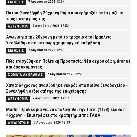
7 Αυγούστου 2026 13:04
ΕΙΔΗΣΕΙΣ
Πάτρα: Συνελήφθη 29χρονη Ρομά που «ρήμαξε» σπίτι μαζί με
τους συνεργούς της
7 Αυγούστου 2026 12:52
ΑΣΤΥΝΟΜΙΑ
Αγωνία για την 20χρονη μετά το τροχαίο στο Ηράκλειο –
Υποβλήθηκε σε οκτάωρη χειρουργική επέμβαση
7 Αυγούστου 2026 12:39
ΕΙΔΗΣΕΙΣ
Πώς ενισχύθηκε η Πολιτική Προστασία: Νέα αεροσκάφη, drones
και δασοκομάντος
7 Αυγούστου 2026 12:28
ΣΩΜΑΤΑ ΑΣΦΑΛΕΙΑΣ
Χανιά: 64χρονος ανασύρθηκε νεκρός από πισίνα ξενοδοχείου –
Συνελήφθη ο ιδιοκτήτης της επιχείρησης
7 Αυγούστου 2026 12:17
ΑΣΤΥΝΟΜΙΑ
Marfin: Προθεσμία για να απολογηθεί την Τρίτη (11/8) έλαβε η
46χρονη – Επιστρέφει στα κρατητήρια της ΓΑΔΑ
7 Αυγούστου 2026 12:03
ΔΙΚΑΙΟΣΥΝΗ
Οικογενειακή τραγωδία στις Σέρρες: Σκοτώθηκαν μητέρα και