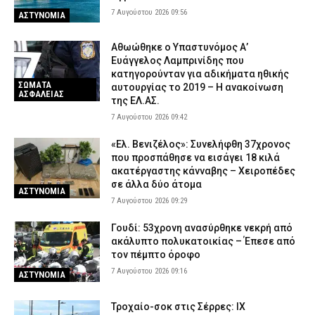
7 Αυγούστου 2026 09:56
ΑΣΤΥΝΟΜΙΑ
Αθωώθηκε ο Υπαστυνόμος Α’
Ευάγγελος Λαμπρινίδης που
κατηγορούνταν για αδικήματα ηθικής
ΣΩΜΑΤΑ
αυτουργίας το 2019 – Η ανακοίνωση
ΑΣΦΑΛΕΙΑΣ
της ΕΛ.ΑΣ.
7 Αυγούστου 2026 09:42
«Ελ. Βενιζέλος»: Συνελήφθη 37χρονος
που προσπάθησε να εισάγει 18 κιλά
ακατέργαστης κάνναβης – Χειροπέδες
σε άλλα δύο άτομα
ΑΣΤΥΝΟΜΙΑ
7 Αυγούστου 2026 09:29
Γουδί: 53χρονη ανασύρθηκε νεκρή από
ακάλυπτο πολυκατοικίας – Έπεσε από
τον πέμπτο όροφο
7 Αυγούστου 2026 09:16
ΑΣΤΥΝΟΜΙΑ
Τροχαίο-σοκ στις Σέρρες: ΙΧ