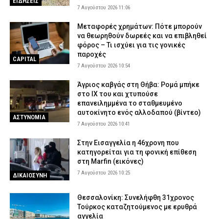
ΕΙΔΗΣΕΙΣ
7 Αυγούστου 2026 11:06
Μεταφορές χρημάτων: Πότε μπορούν
να θεωρηθούν δωρεές και να επιβληθεί
φόρος – Τι ισχύει για τις γονικές
παροχές
CAPITAL
7 Αυγούστου 2026 10:54
Άγριος καβγάς στη Θήβα: Ρομά μπήκε
στο ΙΧ του και χτυπούσε
επανειλημμένα το σταθμευμένο
αυτοκίνητο ενός αλλοδαπού (βίντεο)
ΑΣΤΥΝΟΜΙΑ
7 Αυγούστου 2026 10:41
Στην Εισαγγελία η 46χρονη που
κατηγορείται για τη φονική επίθεση
στη Marfin (εικόνες)
7 Αυγούστου 2026 10:25
ΔΙΚΑΙΟΣΥΝΗ
Θεσσαλονίκη: Συνελήφθη 31χρονος
Τούρκος καταζητούμενος με ερυθρά
αγγελία