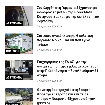
Συνελήφθη στη Γερμανία 31χρονος για
δολοφονίες μελών της Greek Mafia –
Κατηγορείται και για την εκτέλεση του
Ζαμπούνη
ΑΣΤΥΝΟΜΙΑ
7 Αυγούστου 2026 11:40
Σπιτάκια ανακύκλωσης: Η πολιτική
παρωδία ΝΔ και ΠΑΣΟΚ που έγινε…
τσίρκο
7 Αυγούστου 2026 11:29
ΠΟΛΙΤΙΚΗ
Επιχειρήσεις της ΕΛ.ΑΣ. για την
αντιμετώπιση της εγκληματικότητας
στην Πελοπόννησο – Συνελήφθησαν 31
άτομα
ΑΣΤΥΝΟΜΙΑ
7 Αυγούστου 2026 11:14
Θανατηφόρο τροχαίο στη Σπάρτη:
Φορτηγό εξετράπη και έπεσε σε
γκρεμό – Νεκρός ο 48χρονος οδηγός
(βίντεο)