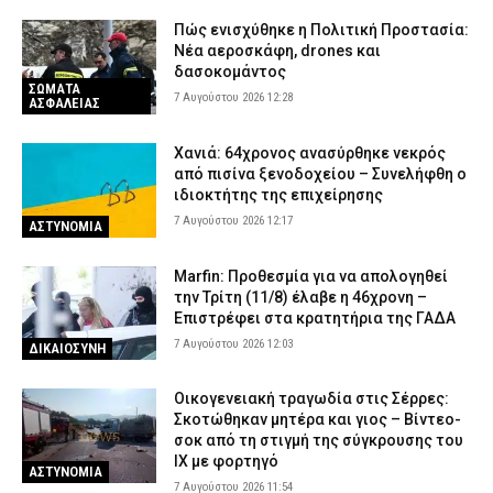
Πώς ενισχύθηκε η Πολιτική Προστασία:
Νέα αεροσκάφη, drones και
δασοκομάντος
ΣΩΜΑΤΑ
7 Αυγούστου 2026 12:28
ΑΣΦΑΛΕΙΑΣ
Χανιά: 64χρονος ανασύρθηκε νεκρός
από πισίνα ξενοδοχείου – Συνελήφθη ο
ιδιοκτήτης της επιχείρησης
7 Αυγούστου 2026 12:17
ΑΣΤΥΝΟΜΙΑ
Marfin: Προθεσμία για να απολογηθεί
την Τρίτη (11/8) έλαβε η 46χρονη –
Επιστρέφει στα κρατητήρια της ΓΑΔΑ
7 Αυγούστου 2026 12:03
ΔΙΚΑΙΟΣΥΝΗ
Οικογενειακή τραγωδία στις Σέρρες:
Σκοτώθηκαν μητέρα και γιος – Βίντεο-
σοκ από τη στιγμή της σύγκρουσης του
ΙΧ με φορτηγό
ΑΣΤΥΝΟΜΙΑ
7 Αυγούστου 2026 11:54