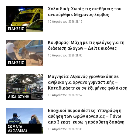
Χαλκιδική: Χωρίς τις αισθήσεις του
ανασύρθηκε 56χρονος Σέρβος
10 Αυγούστου 2026 21:17
ΕΙΔΗΣΕΙΣ
Κουβαράς: Μάχη με τις φλόγες για τη
διάσωση αλόγων – Δείτε εικόνες
10 Αυγούστου 2026 21:03
ΕΙΔΗΣΕΙΣ
Μαγνησία: Αλβανός γρονθοκόπησε
ανήλικο για όργανο γυμναστικής –
Καταδικάστηκε σε έξι μήνες φυλάκιση
10 Αυγούστου 2026 20:52
ΔΙΚΑΙΟΣΥΝΗ
Εποχικοί πυροσβέστες: Υπεγράφη η
αύξηση των ωρών εργασίας – Πάνω
από 3 εκατ. ευρώ η πρόσθετη δαπάνη
ΣΩΜΑΤΑ
10 Αυγούστου 2026 20:39
ΑΣΦΑΛΕΙΑΣ