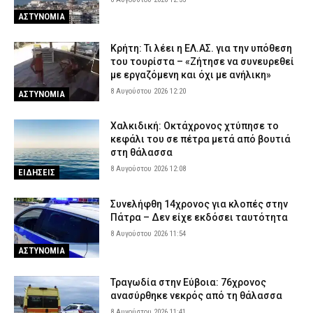
7 Αυγούστου 2026 23:05
ΑΣΤΥΝΟΜΙΑ
ΑΣΤΥΝΟΜΙΑ
Πύργος: Φίδι εμφανίστηκε στα Επείγοντα του νοσοκομείου και
προκάλεσε αναστάτωση
Κρήτη: Τι λέει η ΕΛ.ΑΣ. για την υπόθεση
του τουρίστα – «Ζήτησε να συνευρεθεί
7 Αυγούστου 2026 22:51
ΕΙΔΗΣΕΙΣ
με εργαζόμενη και όχι με ανήλικη»
Πανικός σε μοναστήρι στην Κύπρο: Μοναχός επιτέθηκε με
8 Αυγούστου 2026 12:20
ΑΣΤΥΝΟΜΙΑ
μαχαίρι και τραυμάτισε δύο άτομα!
7 Αυγούστου 2026 22:36
ΔΙΕΘΝΗ
Χαλκιδική: Οκτάχρονος χτύπησε το
κεφάλι του σε πέτρα μετά από βουτιά
Παλαιό Φάληρο: Φωτιά σε κατάστημα με ναυτιλιακά είδη –
στη θάλασσα
Εκκενώνεται προληπτικά πολυκατοικία
8 Αυγούστου 2026 12:08
ΕΙΔΗΣΕΙΣ
7 Αυγούστου 2026 22:22
ΕΙΔΗΣΕΙΣ
Συνελήφθη 14χρονος για κλοπές στην
Πάτρα – Δεν είχε εκδόσει ταυτότητα
8 Αυγούστου 2026 11:54
ΑΣΤΥΝΟΜΙΑ
Τραγωδία στην Εύβοια: 76χρονος
ανασύρθηκε νεκρός από τη θάλασσα
8 Αυγούστου 2026 11:41