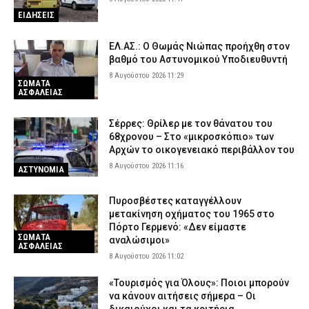
ΕΙΔΗΣΕΙΣ
ΕΛ.ΑΣ.: Ο Θωμάς Νιώπας προήχθη στον
βαθμό του Αστυνομικού Υποδιευθυντή
8 Αυγούστου 2026 11:29
ΣΩΜΑΤΑ
ΑΣΦΑΛΕΙΑΣ
Σέρρες: Θρίλερ με τον θάνατου του
68χρονου – Στο «μικροσκόπιο» των
Αρχών το οικογενειακό περιβάλλον του
8 Αυγούστου 2026 11:16
ΑΣΤΥΝΟΜΙΑ
Πυροσβέστες καταγγέλλουν
μετακίνηση οχήματος του 1965 στο
Πόρτο Γερμενό: «Δεν είμαστε
ΣΩΜΑΤΑ
αναλώσιμοι»
ΑΣΦΑΛΕΙΑΣ
8 Αυγούστου 2026 11:02
«Τουρισμός για Όλους»: Ποιοι μπορούν
να κάνουν αιτήσεις σήμερα – Οι
δικαιούχοι και τα κριτήρια