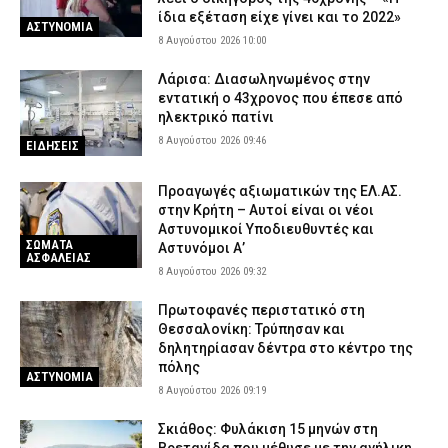
ίδια εξέταση είχε γίνει και το 2022»
ΑΣΤΥΝΟΜΙΑ
8 Αυγούστου 2026 10:00
Λάρισα: Διασωληνωμένος στην
εντατική ο 43χρονος που έπεσε από
ηλεκτρικό πατίνι
8 Αυγούστου 2026 09:46
ΕΙΔΗΣΕΙΣ
Προαγωγές αξιωματικών της ΕΛ.ΑΣ.
στην Κρήτη – Αυτοί είναι οι νέοι
Αστυνομικοί Υποδιευθυντές και
ΣΩΜΑΤΑ
Αστυνόμοι Α’
ΑΣΦΑΛΕΙΑΣ
8 Αυγούστου 2026 09:32
Πρωτοφανές περιστατικό στη
Θεσσαλονίκη: Τρύπησαν και
δηλητηρίασαν δέντρα στο κέντρο της
πόλης
ΑΣΤΥΝΟΜΙΑ
8 Αυγούστου 2026 09:19
Σκιάθος: Φυλάκιση 15 μηνών στη