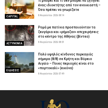
Τι μπορεί και τι δεν μπορεί να ζητήσει
ένας ιδιοκτήτης από τον ενοικιαστή –
Όσα πρέπει να γνωρίζετε
8 Αυγούστου 2026 08:14
CAPITAL
Ρομά με πατίνια προσποιούνταν τα
ζευγάρια και «ρήμαζαν» επιχειρήσεις
στο κέντρο της Αθήνας (βίντεο)
8 Αυγούστου 2026 08:01
ΑΣΤΥΝΟΜΙΑ
Πολύ υψηλός κίνδυνος πυρκαγιάς
σήμερα (8/8) σε Κρήτη και Βόρειο
Αιγαίο – Ποιες περιοχές είναι στο
«πορτοκαλί» (εικόνα)
ΕΙΔΗΣΕΙΣ
8 Αυγούστου 2026 07:49