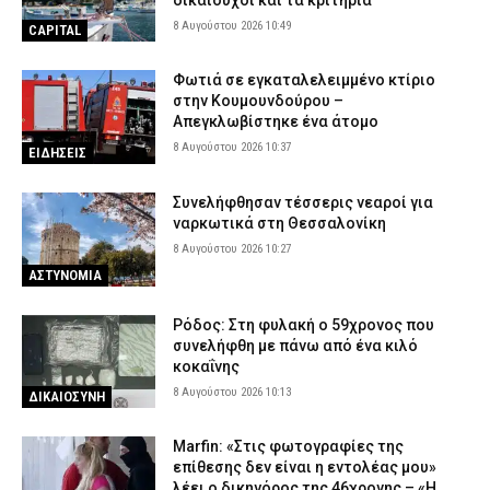
8 Αυγούστου 2026 10:49
CAPITAL
Φωτιά σε εγκαταλελειμμένο κτίριο
στην Κουμουνδούρου –
Απεγκλωβίστηκε ένα άτομο
8 Αυγούστου 2026 10:37
ΕΙΔΗΣΕΙΣ
Συνελήφθησαν τέσσερις νεαροί για
ναρκωτικά στη Θεσσαλονίκη
8 Αυγούστου 2026 10:27
ΑΣΤΥΝΟΜΙΑ
Ρόδος: Στη φυλακή ο 59χρονος που
συνελήφθη με πάνω από ένα κιλό
κοκαΐνης
8 Αυγούστου 2026 10:13
ΔΙΚΑΙΟΣΥΝΗ
Marfin: «Στις φωτογραφίες της
επίθεσης δεν είναι η εντολέας μου»
λέει ο δικηγόρος της 46χρονης – «Η