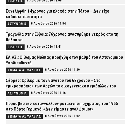
8 Αυγούστου 2026 12:08
ΕΙΔΗΣΕΙΣ
Συνελήφθη 14χρονος για κλοπές στην Πάτρα – Δεν είχε
εκδόσει ταυτότητα
8 Αυγούστου 2026 11:54
ΑΣΤΥΝΟΜΙΑ
Τραγωδία στην Εύβοια: 76χρονος ανασύρθηκε νεκρός από τη
θάλασσα
8 Αυγούστου 2026 11:41
ΕΙΔΗΣΕΙΣ
ΕΛ.ΑΣ.: Ο Θωμάς Νιώπας προήχθη στον βαθμό του Αστυνομικού
Υποδιευθυντή
8 Αυγούστου 2026 11:29
ΣΩΜΑΤΑ ΑΣΦΑΛΕΙΑΣ
Σέρρες: Θρίλερ με τον θάνατου του 68χρονου – Στο
«μικροσκόπιο» των Αρχών το οικογενειακό περιβάλλον του
8 Αυγούστου 2026 11:16
ΑΣΤΥΝΟΜΙΑ
Πυροσβέστες καταγγέλλουν μετακίνηση οχήματος του 1965
στο Πόρτο Γερμενό: «Δεν είμαστε αναλώσιμοι»
8 Αυγούστου 2026 11:02
ΣΩΜΑΤΑ ΑΣΦΑΛΕΙΑΣ
«Τουρισμός για Όλους»: Ποιοι μπορούν να κάνουν αιτήσεις