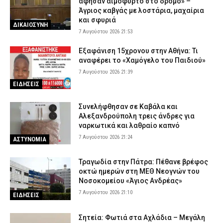
άφησαν αιμόφυρτο στο δρόμο» –
Άγριος καβγάς με λοστάρια, μαχαίρια
και σφυριά
ΔΙΚΑΙΟΣΥΝΗ
7 Αυγούστου 2026 21:53
Εξαφάνιση 15χρονου στην Αθήνα: Τι
αναφέρει το «Χαμόγελο του Παιδιού»
7 Αυγούστου 2026 21:39
ΕΙΔΗΣΕΙΣ
Συνελήφθησαν σε Καβάλα και
Αλεξανδρούπολη τρεις άνδρες για
ναρκωτικά και λαθραίο καπνό
7 Αυγούστου 2026 21:24
ΑΣΤΥΝΟΜΙΑ
Τραγωδία στην Πάτρα: Πέθανε βρέφος
οκτώ ημερών στη ΜΕΘ Νεογνών του
Νοσοκομείου «Άγιος Ανδρέας»
7 Αυγούστου 2026 21:10
ΕΙΔΗΣΕΙΣ
Σητεία: Φωτιά στα Αχλάδια – Μεγάλη