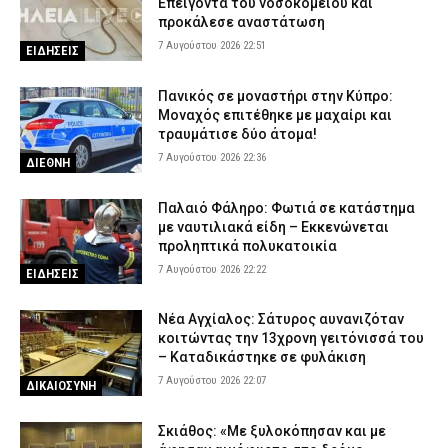
Επείγοντα του νοσοκομείου και
προκάλεσε αναστάτωση
7 Αυγούστου 2026 22:51
ΕΙΔΗΣΕΙΣ
Πανικός σε μοναστήρι στην Κύπρο:
Μοναχός επιτέθηκε με μαχαίρι και
τραυμάτισε δύο άτομα!
7 Αυγούστου 2026 22:36
ΔΙΕΘΝΗ
Παλαιό Φάληρο: Φωτιά σε κατάστημα
με ναυτιλιακά είδη – Εκκενώνεται
προληπτικά πολυκατοικία
7 Αυγούστου 2026 22:22
ΕΙΔΗΣΕΙΣ
Νέα Αγχίαλος: Σάτυρος αυνανιζόταν
κοιτώντας την 13χρονη γειτόνισσά του
– Καταδικάστηκε σε φυλάκιση
7 Αυγούστου 2026 22:07
ΔΙΚΑΙΟΣΥΝΗ
Σκιάθος: «Με ξυλοκόπησαν και με