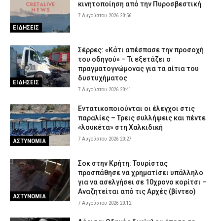
κινητοποίηση από την Πυροσβεστική
7 Αυγούστου 2026 20:56
ΕΙΔΗΣΕΙΣ
Σέρρες: «Κάτι απέσπασε την προσοχή
του οδηγού» – Τι εξετάζει ο
πραγματογνώμονας για τα αίτια του
δυστυχήματος
ΕΙΔΗΣΕΙΣ
7 Αυγούστου 2026 20:41
Εντατικοποιούνται οι έλεγχοι στις
παραλίες – Τρεις συλλήψεις και πέντε
«λουκέτα» στη Χαλκιδική
7 Αυγούστου 2026 20:27
ΑΣΤΥΝΟΜΙΑ
Σοκ στην Κρήτη: Τουρίστας
προσπάθησε να χρηματίσει υπάλληλο
για να ασελγήσει σε 10χρονο κορίτσι –
Αναζητείται από τις Αρχές (βίντεο)
ΑΣΤΥΝΟΜΙΑ
7 Αυγούστου 2026 20:12