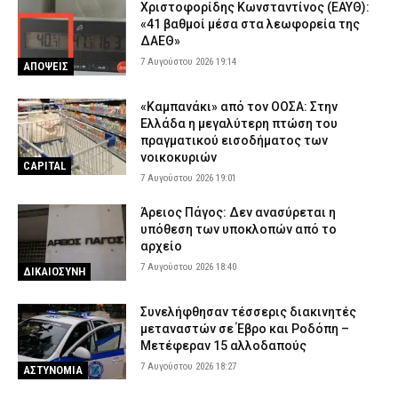
Χριστοφορίδης Κωνσταντίνος (ΕΑΥΘ):
«41 βαθμοί μέσα στα λεωφορεία της
ΔΑΕΘ»
7 Αυγούστου 2026 19:14
ΑΠΟΨΕΙΣ
«Καμπανάκι» από τον ΟΟΣΑ: Στην
Ελλάδα η μεγαλύτερη πτώση του
πραγματικού εισοδήματος των
νοικοκυριών
CAPITAL
7 Αυγούστου 2026 19:01
Άρειος Πάγος: Δεν ανασύρεται η
υπόθεση των υποκλοπών από το
αρχείο
7 Αυγούστου 2026 18:40
ΔΙΚΑΙΟΣΥΝΗ
Συνελήφθησαν τέσσερις διακινητές
μεταναστών σε Έβρο και Ροδόπη –
Μετέφεραν 15 αλλοδαπούς
7 Αυγούστου 2026 18:27
ΑΣΤΥΝΟΜΙΑ