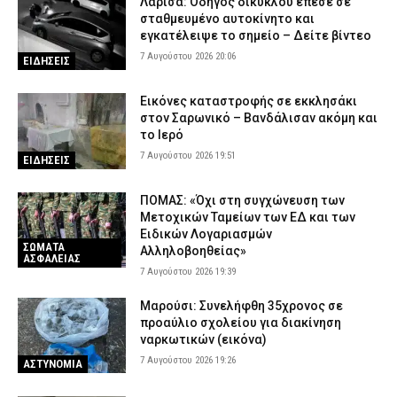
Λάρισα: Οδηγός δικύκλου έπεσε σε
σταθμευμένο αυτοκίνητο και
εγκατέλειψε το σημείο – Δείτε βίντεο
7 Αυγούστου 2026 20:06
ΕΙΔΗΣΕΙΣ
Εικόνες καταστροφής σε εκκλησάκι
στον Σαρωνικό – Βανδάλισαν ακόμη και
το Ιερό
7 Αυγούστου 2026 19:51
ΕΙΔΗΣΕΙΣ
ΠΟΜΑΣ: «Όχι στη συγχώνευση των
Μετοχικών Ταμείων των ΕΔ και των
Ειδικών Λογαριασμών
ΣΩΜΑΤΑ
Αλληλοβοηθείας»
ΑΣΦΑΛΕΙΑΣ
7 Αυγούστου 2026 19:39
Μαρούσι: Συνελήφθη 35χρονος σε
προαύλιο σχολείου για διακίνηση
ναρκωτικών (εικόνα)
7 Αυγούστου 2026 19:26
ΑΣΤΥΝΟΜΙΑ