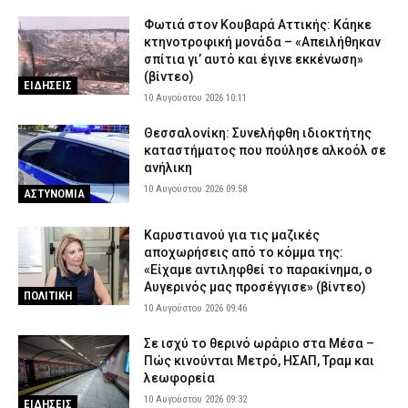
Φωτιά στον Κουβαρά Αττικής: Κάηκε
κτηνοτροφική μονάδα – «Απειλήθηκαν
σπίτια γι’ αυτό και έγινε εκκένωση»
(βίντεο)
ΕΙΔΗΣΕΙΣ
10 Αυγούστου 2026 10:11
Θεσσαλονίκη: Συνελήφθη ιδιοκτήτης
καταστήματος που πούλησε αλκοόλ σε
ανήλικη
10 Αυγούστου 2026 09:58
ΑΣΤΥΝΟΜΙΑ
Καρυστιανού για τις μαζικές
αποχωρήσεις από το κόμμα της:
«Είχαμε αντιληφθεί το παρακίνημα, ο
Αυγερινός μας προσέγγισε» (βίντεο)
ΠΟΛΙΤΙΚΗ
10 Αυγούστου 2026 09:46
Σε ισχύ το θερινό ωράριο στα Μέσα –
Πώς κινούνται Μετρό, ΗΣΑΠ, Τραμ και
λεωφορεία
10 Αυγούστου 2026 09:32
ΕΙΔΗΣΕΙΣ