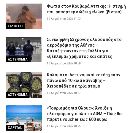
Φωτιά στον Κουβαρά Αττικής: Η στιγμή
Πέθανε ο ηθοποιός Νίκος Καλογερόπουλος
που ρεπόρτερ σώζει χελώνα (βίντεο)
9 Αυγούστου 2026 20:12
ΕΙΔΗΣΕΙΣ
10 Αυγούστου 2026 11:02
Προήχθησαν έξι αξιωματικοί της ΕΛ.ΑΣ. στην Π.Ε. Κοζάνης – Οι
ΕΙΔΗΣΕΙΣ
νέοι τους βαθμοί
9 Αυγούστου 2026 20:00
ΣΩΜΑΤΑ ΑΣΦΑΛΕΙΑΣ
Συνελήφθη 53χρονος αλλοδαπός στο
αεροδρόμιο της Αθήνας –
Καταζητούνταν στη Γαλλία για
«ξέπλυμα» χρήματος και απάτες
ΑΣΤΥΝΟΜΙΑ
10 Αυγούστου 2026 10:50
Καλαμάτα: Αστυνομικοί κατέσχεσαν
πάνω από 10 κιλά κάνναβης –
Χειροπέδες σε τρία άτομα
10 Αυγούστου 2026 10:37
ΑΣΤΥΝΟΜΙΑ
«Τουρισμός για Όλους»: Άνοιξε η
πλατφόρμα για όλα τα ΑΦΜ – Πώς θα
πάρετε voucher έως 600 ευρώ
10 Αυγούστου 2026 10:25
CAPITAL