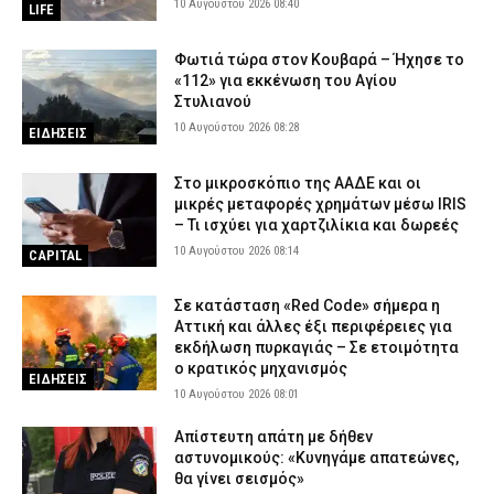
10 Αυγούστου 2026 08:40
LIFE
Φωτιά τώρα στον Κουβαρά – Ήχησε το
«112» για εκκένωση του Αγίου
Στυλιανού
10 Αυγούστου 2026 08:28
ΕΙΔΗΣΕΙΣ
Στο μικροσκόπιο της ΑΑΔΕ και οι
μικρές μεταφορές χρημάτων μέσω IRIS
– Τι ισχύει για χαρτζιλίκια και δωρεές
10 Αυγούστου 2026 08:14
CAPITAL
Σε κατάσταση «Red Code» σήμερα η
Αττική και άλλες έξι περιφέρειες για
εκδήλωση πυρκαγιάς – Σε ετοιμότητα
ο κρατικός μηχανισμός
ΕΙΔΗΣΕΙΣ
10 Αυγούστου 2026 08:01
Απίστευτη απάτη με δήθεν
αστυνομικούς: «Κυνηγάμε απατεώνες,
θα γίνει σεισμός»