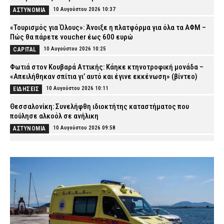
10 Αυγούστου 2026 10:37
ΑΣΤΥΝΟΜΙΑ
«Τουρισμός για Όλους»: Άνοιξε η πλατφόρμα για όλα τα ΑΦΜ –
Πώς θα πάρετε voucher έως 600 ευρώ
10 Αυγούστου 2026 10:25
CAPITAL
Φωτιά στον Κουβαρά Αττικής: Κάηκε κτηνοτροφική μονάδα –
«Απειλήθηκαν σπίτια γι’ αυτό και έγινε εκκένωση» (βίντεο)
10 Αυγούστου 2026 10:11
ΕΙΔΗΣΕΙΣ
Θεσσαλονίκη: Συνελήφθη ιδιοκτήτης καταστήματος που
πούλησε αλκοόλ σε ανήλικη
10 Αυγούστου 2026 09:58
ΑΣΤΥΝΟΜΙΑ
Καρυστιανού για τις μαζικές αποχωρήσεις από το κόμμα της:
«Είχαμε αντιληφθεί το παρακίνημα, ο Αυγερινός μας
προσέγγισε» (βίντεο)
10 Αυγούστου 2026 09:46
ΠΟΛΙΤΙΚΗ
Σε ισχύ το θερινό ωράριο στα Μέσα – Πώς κινούνται Μετρό,
ΗΣΑΠ, Τραμ και λεωφορεία
10 Αυγούστου 2026 09:32
ΕΙΔΗΣΕΙΣ