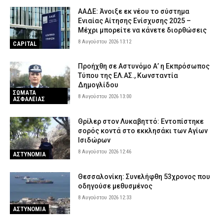
ΑΑΔΕ: Άνοιξε εκ νέου το σύστημα
Ενιαίας Αίτησης Ενίσχυσης 2025 –
Μέχρι μπορείτε να κάνετε διορθώσεις
8 Αυγούστου 2026 13:12
CAPITAL
Προήχθη σε Αστυνόμο Α’ η Εκπρόσωπος
Τύπου της ΕΛ.ΑΣ., Κωνσταντία
Δημογλίδου
ΣΩΜΑΤΑ
8 Αυγούστου 2026 13:00
ΑΣΦΑΛΕΙΑΣ
Θρίλερ στον Λυκαβηττό: Εντοπίστηκε
σορός κοντά στο εκκλησάκι των Αγίων
Ισιδώρων
8 Αυγούστου 2026 12:46
ΑΣΤΥΝΟΜΙΑ
Θεσσαλονίκη: Συνελήφθη 53χρονος που
οδηγούσε μεθυσμένος
8 Αυγούστου 2026 12:33
ΑΣΤΥΝΟΜΙΑ