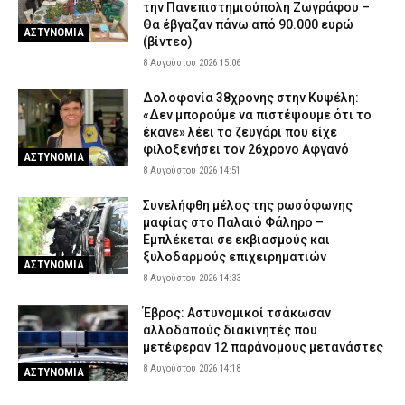
την Πανεπιστημιούπολη Ζωγράφου –
Θα έβγαζαν πάνω από 90.000 ευρώ
ΑΣΤΥΝΟΜΙΑ
(βίντεο)
8 Αυγούστου 2026 15:06
Δολοφονία 38χρονης στην Κυψέλη:
«Δεν μπορούμε να πιστέψουμε ότι το
έκανε» λέει το ζευγάρι που είχε
φιλοξενήσει τον 26χρονο Αφγανό
ΑΣΤΥΝΟΜΙΑ
8 Αυγούστου 2026 14:51
Συνελήφθη μέλος της ρωσόφωνης
μαφίας στο Παλαιό Φάληρο –
Εμπλέκεται σε εκβιασμούς και
ξυλοδαρμούς επιχειρηματιών
ΑΣΤΥΝΟΜΙΑ
8 Αυγούστου 2026 14:33
Έβρος: Αστυνομικοί τσάκωσαν
αλλοδαπούς διακινητές που
μετέφεραν 12 παράνομους μετανάστες
8 Αυγούστου 2026 14:18
ΑΣΤΥΝΟΜΙΑ