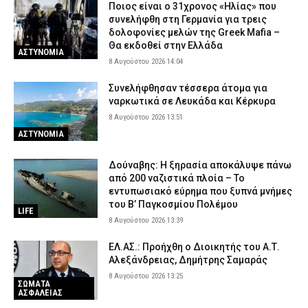
Ποιος είναι ο 31χρονος «Ηλίας» που
συνελήφθη στη Γερμανία για τρεις
δολοφονίες μελών της Greek Mafia –
Θα εκδοθεί στην Ελλάδα
ΑΣΤΥΝΟΜΙΑ
8 Αυγούστου 2026 14:04
Συνελήφθησαν τέσσερα άτομα για
ναρκωτικά σε Λευκάδα και Κέρκυρα
8 Αυγούστου 2026 13:51
ΑΣΤΥΝΟΜΙΑ
Δούναβης: Η ξηρασία αποκάλυψε πάνω
από 200 ναζιστικά πλοία – Το
εντυπωσιακό εύρημα που ξυπνά μνήμες
του Β’ Παγκοσμίου Πολέμου
LIFE
8 Αυγούστου 2026 13:39
ΕΛ.ΑΣ.: Προήχθη ο Διοικητής του Α.Τ.
Αλεξάνδρειας, Δημήτρης Σαμαράς
8 Αυγούστου 2026 13:25
ΣΩΜΑΤΑ
ΑΣΦΑΛΕΙΑΣ