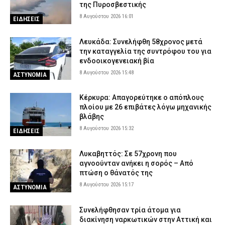
της Πυροσβεστικής
8 Αυγούστου 2026 16:01
ΕΙΔΗΣΕΙΣ
Λευκάδα: Συνελήφθη 58χρονος μετά
την καταγγελία της συντρόφου του για
ενδοοικογενειακή βία
8 Αυγούστου 2026 15:48
ΑΣΤΥΝΟΜΙΑ
Κέρκυρα: Απαγορεύτηκε ο απόπλους
πλοίου με 26 επιβάτες λόγω μηχανικής
βλάβης
8 Αυγούστου 2026 15:32
ΕΙΔΗΣΕΙΣ
Λυκαβηττός: Σε 57χρονη που
αγνοούνταν ανήκει η σορός – Από
πτώση ο θάνατός της
8 Αυγούστου 2026 15:17
ΑΣΤΥΝΟΜΙΑ
Συνελήφθησαν τρία άτομα για
διακίνηση ναρκωτικών στην Αττική και