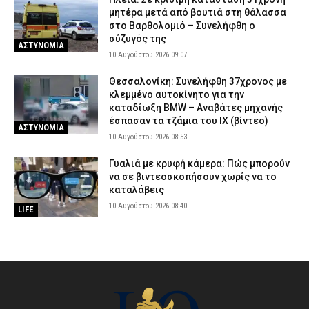
μητέρα μετά από βουτιά στη θάλασσα
στο Βαρθολομιό – Συνελήφθη ο
σύζυγός της
ΑΣΤΥΝΟΜΙΑ
10 Αυγούστου 2026 09:07
Θεσσαλονίκη: Συνελήφθη 37χρονος με
κλεμμένο αυτοκίνητο για την
καταδίωξη BMW – Αναβάτες μηχανής
έσπασαν τα τζάμια του ΙΧ (βίντεο)
ΑΣΤΥΝΟΜΙΑ
10 Αυγούστου 2026 08:53
Γυαλιά με κρυφή κάμερα: Πώς μπορούν
να σε βιντεοσκοπήσουν χωρίς να το
καταλάβεις
10 Αυγούστου 2026 08:40
LIFE