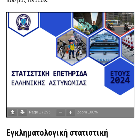
που μας πέρασε.
Page
1
/
295
Zoom
100%
Εγκληματολογική στατιστική