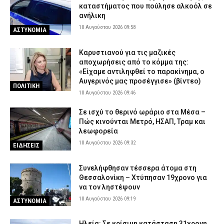
καταστήματος που πούλησε αλκοόλ σε
ανήλικη
10 Αυγούστου 2026 09:58
ΑΣΤΥΝΟΜΙΑ
Καρυστιανού για τις μαζικές
αποχωρήσεις από το κόμμα της:
«Είχαμε αντιληφθεί το παρακίνημα, ο
Αυγερινός μας προσέγγισε» (βίντεο)
ΠΟΛΙΤΙΚΗ
10 Αυγούστου 2026 09:46
Σε ισχύ το θερινό ωράριο στα Μέσα –
Πώς κινούνται Μετρό, ΗΣΑΠ, Τραμ και
λεωφορεία
10 Αυγούστου 2026 09:32
ΕΙΔΗΣΕΙΣ
Συνελήφθησαν τέσσερα άτομα στη
Θεσσαλονίκη – Χτύπησαν 19χρονο για
να τον ληστέψουν
10 Αυγούστου 2026 09:19
ΑΣΤΥΝΟΜΙΑ
Ηλεία: Σε κρίσιμη κατάσταση 31χρονη