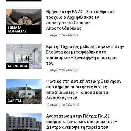
66χρονος άνδρας
9 Αυγούστου 2026 22:52
ΑΣΤΥΝΟΜΙΑ
Θρήνος στην ΕΛ.ΑΣ.: Σκοτώθηκε σε
τροχαίο ο Αρχιφύλακας εν
Τζόκερ: Αυτοί είναι οι τυχεροί αριθμοί που κερδίζουν πάνω από
αποστρατεία Σταύρος
2 εκατ. ευρώ
ΣΩΜΑΤΑ
Αποστολόπουλος
ΑΣΦΑΛΕΙΑΣ
9 Αυγούστου 2026 22:28
ΕΙΔΗΣΕΙΣ
10 Αυγούστου 2026 13:09
Βελτιωμένη η εικόνα της δασικής πυρκαγιάς στο Μουζάκι
Κρήτη: 15χρονος μέθυσε σε γλέντι στην
Ηλείας – Επιχειρούν μόνο επίγειες δυνάμεις
Ελούντα και μεταφέρθηκε στο
9 Αυγούστου 2026 22:19
νοσοκομείο – Συνελήφθη ο πατέρας
ΕΙΔΗΣΕΙΣ
του
ΑΣΤΥΝΟΜΙΑ
10 Αυγούστου 2026 12:55
Φωτιές στη Δυτική Αττική: Ξεκίνησαν
από σήμερα οι αιτήσεις για τις
αποζημιώσεις – Τα ποσά και τα
δικαιολογητικά
CAPITAL
10 Αυγούστου 2026 12:42
Αναστάτωση στην Πάτρα: Παιδί
δυόμισι ετών έπεσε από μπαλκόνι –
Δέντρο ανέκοψε τη πορεία του