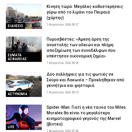
Κίνηση τώρα: Μεγάλες καθυστερήσεις
γύρω από το λιμάνι του Πειραιά
(χάρτης)
7 Αυγούστου 2026 08:37
ΕΙΔΗΣΕΙΣ
Πυροσβέστες: «Άμεση άρση της
αναστολής των αδειών και πλήρη
αποζημίωση των συναδέλφων που
ΣΩΜΑΤΑ
υπέστησαν οικονομική ζημία»
ΑΣΦΑΛΕΙΑΣ
7 Αυγούστου 2026 08:24
Δύο συλλήψεις για τις φωτιές σε
Σκύρο και Λακωνία – Προκλήθηκαν από
γεννήτρια και ψησταριά
7 Αυγούστου 2026 08:10
ΑΣΤΥΝΟΜΙΑ
Spider-Man: Γιατί η νέα ταινία του Miles
Morales θα είναι το μεγαλύτερο
κινηματογραφικό γεγονός της Marvel
(βίντεο)
LIFE
7 Αυγούστου 2026 07:58