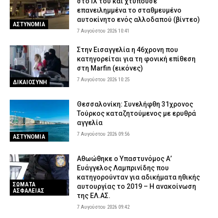
στο ΙΧ του και χτυπούσε
6 Αυγούστου 2026 21:18
ΔΙΕΘΝΗ
επανειλημμένα το σταθμευμένο
αυτοκίνητο ενός αλλοδαπού (βίντεο)
Ναύπλιο: Στη φυλακή οι δύο Ινδοί για τον φόνο του 59χρονου
ΑΣΤΥΝΟΜΙΑ
ψυχολόγου
7 Αυγούστου 2026 10:41
6 Αυγούστου 2026 21:03
ΔΙΚΑΙΟΣΥΝΗ
Στην Εισαγγελία η 46χρονη που
κατηγορείται για τη φονική επίθεση
Λάρισα: Μοτοσικλέτα συγκρούστηκε με νταλίκα στην Αγιά – Στο
στη Marfin (εικόνες)
νοσοκομείο ο αναβάτης
7 Αυγούστου 2026 10:25
ΔΙΚΑΙΟΣΥΝΗ
6 Αυγούστου 2026 20:49
ΕΙΔΗΣΕΙΣ
Θεσσαλονίκη: Συνελήφθη 31χρονος
Τούρκος καταζητούμενος με ερυθρά
αγγελία
7 Αυγούστου 2026 09:56
ΑΣΤΥΝΟΜΙΑ
Αθωώθηκε ο Υπαστυνόμος Α’
Ευάγγελος Λαμπρινίδης που
κατηγορούνταν για αδικήματα ηθικής
ΣΩΜΑΤΑ
αυτουργίας το 2019 – Η ανακοίνωση
ΑΣΦΑΛΕΙΑΣ
της ΕΛ.ΑΣ.
7 Αυγούστου 2026 09:42