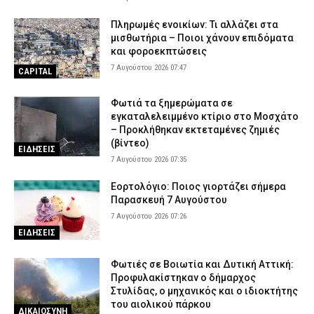
Πληρωμές ενοικίων: Τι αλλάζει στα
μισθωτήρια – Ποιοι χάνουν επιδόματα
και φοροεκπτώσεις
7 Αυγούστου 2026 07:47
CAPITAL
Φωτιά τα ξημερώματα σε
εγκαταλελειμμένο κτίριο στο Μοσχάτο
– Προκλήθηκαν εκτεταμένες ζημιές
(βίντεο)
ΕΙΔΗΣΕΙΣ
7 Αυγούστου 2026 07:35
Εορτολόγιο: Ποιος γιορτάζει σήμερα
Παρασκευή 7 Αυγούστου
7 Αυγούστου 2026 07:26
ΕΙΔΗΣΕΙΣ
Φωτιές σε Βοιωτία και Δυτική Αττική:
Προφυλακίστηκαν ο δήμαρχος
Στυλίδας, ο μηχανικός και ο ιδιοκτήτης
του αιολικού πάρκου
ΔΙΚΑΙΟΣΥΝΗ