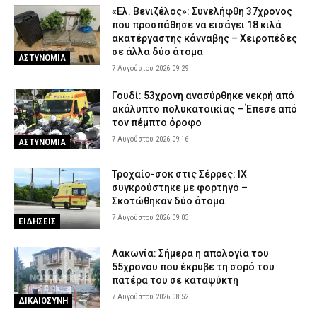
«Ελ. Βενιζέλος»: Συνελήφθη 37χρονος
που προσπάθησε να εισάγει 18 κιλά
ακατέργαστης κάνναβης – Χειροπέδες
σε άλλα δύο άτομα
ΑΣΤΥΝΟΜΙΑ
7 Αυγούστου 2026 09:29
Γουδί: 53χρονη ανασύρθηκε νεκρή από
ακάλυπτο πολυκατοικίας – Έπεσε από
τον πέμπτο όροφο
7 Αυγούστου 2026 09:16
ΑΣΤΥΝΟΜΙΑ
Τροχαίο-σοκ στις Σέρρες: ΙΧ
συγκρούστηκε με φορτηγό –
Σκοτώθηκαν δύο άτομα
7 Αυγούστου 2026 09:03
ΕΙΔΗΣΕΙΣ
Λακωνία: Σήμερα η απολογία του
55χρονου που έκρυβε τη σορό του
πατέρα του σε καταψύκτη
7 Αυγούστου 2026 08:52
ΔΙΚΑΙΟΣΥΝΗ