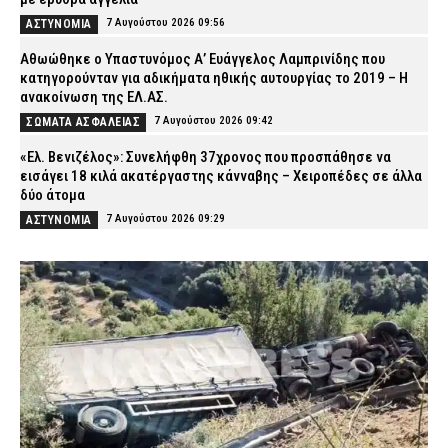
7 Αυγούστου 2026 09:56
ΑΣΤΥΝΟΜΙΑ
Αθωώθηκε ο Υπαστυνόμος Α’ Ευάγγελος Λαμπρινίδης που
κατηγορούνταν για αδικήματα ηθικής αυτουργίας το 2019 – Η
ανακοίνωση της ΕΛ.ΑΣ.
7 Αυγούστου 2026 09:42
ΣΩΜΑΤΑ ΑΣΦΑΛΕΙΑΣ
«Ελ. Βενιζέλος»: Συνελήφθη 37χρονος που προσπάθησε να
εισάγει 18 κιλά ακατέργαστης κάνναβης – Χειροπέδες σε άλλα
δύο άτομα
7 Αυγούστου 2026 09:29
ΑΣΤΥΝΟΜΙΑ
Γουδί: 53χρονη ανασύρθηκε νεκρή από ακάλυπτο πολυκατοικίας
– Έπεσε από τον πέμπτο όροφο
7 Αυγούστου 2026 09:16
ΑΣΤΥΝΟΜΙΑ
Τροχαίο-σοκ στις Σέρρες: ΙΧ συγκρούστηκε με φορτηγό –
Σκοτώθηκαν δύο άτομα
7 Αυγούστου 2026 09:03
ΕΙΔΗΣΕΙΣ
Λακωνία: Σήμερα η απολογία του 55χρονου που έκρυβε τη σορό
του πατέρα του σε καταψύκτη