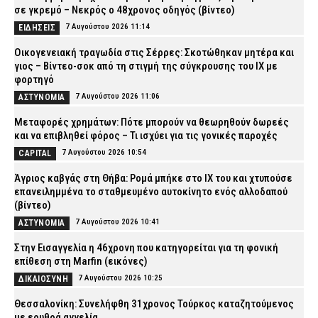
σε γκρεμό – Νεκρός ο 48χρονος οδηγός (βίντεο)
7 Αυγούστου 2026 11:14
ΕΙΔΗΣΕΙΣ
Οικογενειακή τραγωδία στις Σέρρες: Σκοτώθηκαν μητέρα και
γιος – Βίντεο-σοκ από τη στιγμή της σύγκρουσης του ΙΧ με
φορτηγό
7 Αυγούστου 2026 11:06
ΑΣΤΥΝΟΜΙΑ
Μεταφορές χρημάτων: Πότε μπορούν να θεωρηθούν δωρεές
και να επιβληθεί φόρος – Τι ισχύει για τις γονικές παροχές
7 Αυγούστου 2026 10:54
CAPITAL
Άγριος καβγάς στη Θήβα: Ρομά μπήκε στο ΙΧ του και χτυπούσε
επανειλημμένα το σταθμευμένο αυτοκίνητο ενός αλλοδαπού
(βίντεο)
7 Αυγούστου 2026 10:41
ΑΣΤΥΝΟΜΙΑ
Στην Εισαγγελία η 46χρονη που κατηγορείται για τη φονική
επίθεση στη Marfin (εικόνες)
7 Αυγούστου 2026 10:25
ΔΙΚΑΙΟΣΥΝΗ
Θεσσαλονίκη: Συνελήφθη 31χρονος Τούρκος καταζητούμενος
με ερυθρά αγγελία