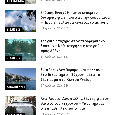
ΑΣΤΥΝΟΜΙΑ
Σκύρος: Ενισχύθηκαν οι εναέριες
δυνάμεις για τη φωτιά στην Κολυμπάδα
– Προς τη θάλασσα κινείται το μέτωπο
6 Αυγούστου 2026 19:05
ΕΙΔΗΣΕΙΣ
Τροχαίο ατύχημα στον περιφερειακό
Σπάτων – Καθυστερήσεις στο ρεύμα
προς Αθήνα
6 Αυγούστου 2026 18:53
ΕΙΔΗΣΕΙΣ
Σκιάθος: «Δεν θυμάμαι και πολλά» –
Στο δικαστήριο η 39χρονη μετά το
ξέσπασμα στο Κέντρο Υγείας
6 Αυγούστου 2026 18:40
ΔΙΚΑΙΟΣΥΝΗ
Άνω Λιόσια: Δύο συλληφθέντες για τον
θάνατο του 72χρονου – Υποστήριξαν
ότι έπαθε ηλεκτροπληξία
6 Αυγούστου 2026 18:39