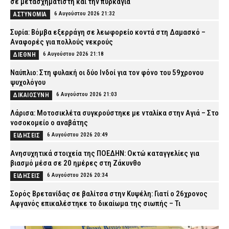
σε μετασχηματιστή και την πυρκαγιά
6 Αυγούστου 2026 21:32
ΑΣΤΥΝΟΜΙΑ
Συρία: Βόμβα εξερράγη σε λεωφορείο κοντά στη Δαμασκό –
Αναφορές για πολλούς νεκρούς
6 Αυγούστου 2026 21:18
ΔΙΕΘΝΗ
Ναύπλιο: Στη φυλακή οι δύο Ινδοί για τον φόνο του 59χρονου
ψυχολόγου
6 Αυγούστου 2026 21:03
ΔΙΚΑΙΟΣΥΝΗ
Λάρισα: Μοτοσικλέτα συγκρούστηκε με νταλίκα στην Αγιά – Στο
νοσοκομείο ο αναβάτης
6 Αυγούστου 2026 20:49
ΕΙΔΗΣΕΙΣ
Ανησυχητικά στοιχεία της ΠΟΕΔΗΝ: Οκτώ καταγγελίες για
βιασμό μέσα σε 20 ημέρες στη Ζάκυνθο
6 Αυγούστου 2026 20:34
ΕΙΔΗΣΕΙΣ
Σορός Βρετανίδας σε βαλίτσα στην Κυψέλη: Γιατί ο 26χρονος
Αφγανός επικαλέστηκε το δικαίωμα της σιωπής – Τι
υποστηρίζει ο δικηγόρος του
6 Αυγούστου 2026 20:20
ΑΣΤΥΝΟΜΙΑ