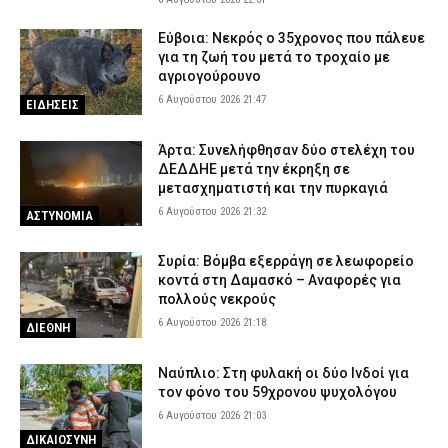
Τα νέα Canadair της Ελλάδας σε πρώτες εικόνες: Στη μάχη με
τις φλόγες ακόμη και τη νύχτα
Εύβοια: Νεκρός ο 35χρονος που πάλευε
για τη ζωή του μετά το τροχαίο με
6 Αυγούστου 2026 15:48
ΕΙΔΗΣΕΙΣ
αγριογούρουνο
Φωτιά στην περιοχή Κολυμπάδα στην Σκύρο – Ισχυρή
6 Αυγούστου 2026 21:47
ΕΙΔΗΣΕΙΣ
κινητοποίηση της Πυροσβεστικής
6 Αυγούστου 2026 15:35
ΕΙΔΗΣΕΙΣ
Άρτα: Συνελήφθησαν δύο στελέχη του
ΔΕΔΔΗΕ μετά την έκρηξη σε
Κόρινθος: Άνδρας έσπασε τζαμαρία καταστήματος με πλάκα
μετασχηματιστή και την πυρκαγιά
πεζοδρομίου – Δείτε βίντεο
6 Αυγούστου 2026 21:32
6 Αυγούστου 2026 15:07
ΑΣΤΥΝΟΜΙΑ
ΑΣΤΥΝΟΜΙΑ
Τροχαίο στον Πύργο: Τραυματίστηκε σοβαρά ντελιβεράς μετά
Συρία: Βόμβα εξερράγη σε λεωφορείο
από σφοδρή σύγκρουσης μηχανής με ΙΧ
κοντά στη Δαμασκό – Αναφορές για
6 Αυγούστου 2026 14:58
ΕΙΔΗΣΕΙΣ
πολλούς νεκρούς
6 Αυγούστου 2026 21:18
ΔΙΕΘΝΗ
Ναύπλιο: Στη φυλακή οι δύο Ινδοί για
τον φόνο του 59χρονου ψυχολόγου
6 Αυγούστου 2026 21:03
ΔΙΚΑΙΟΣΥΝΗ