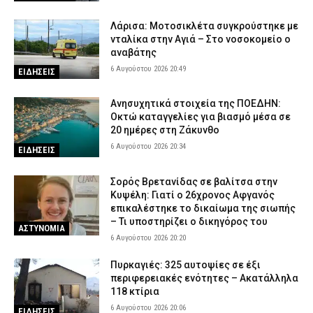
Λάρισα: Μοτοσικλέτα συγκρούστηκε με
νταλίκα στην Αγιά – Στο νοσοκομείο ο
αναβάτης
6 Αυγούστου 2026 20:49
ΕΙΔΗΣΕΙΣ
Ανησυχητικά στοιχεία της ΠΟΕΔΗΝ:
Οκτώ καταγγελίες για βιασμό μέσα σε
20 ημέρες στη Ζάκυνθο
6 Αυγούστου 2026 20:34
ΕΙΔΗΣΕΙΣ
Σορός Βρετανίδας σε βαλίτσα στην
Κυψέλη: Γιατί ο 26χρονος Αφγανός
επικαλέστηκε το δικαίωμα της σιωπής
– Τι υποστηρίζει ο δικηγόρος του
ΑΣΤΥΝΟΜΙΑ
6 Αυγούστου 2026 20:20
Πυρκαγιές: 325 αυτοψίες σε έξι
περιφερειακές ενότητες – Ακατάλληλα
118 κτίρια
6 Αυγούστου 2026 20:06
ΕΙΔΗΣΕΙΣ