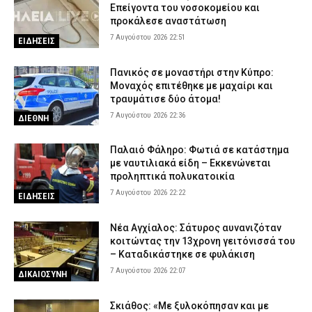
Επείγοντα του νοσοκομείου και
προκάλεσε αναστάτωση
7 Αυγούστου 2026 22:51
ΕΙΔΗΣΕΙΣ
Πανικός σε μοναστήρι στην Κύπρο:
Μοναχός επιτέθηκε με μαχαίρι και
τραυμάτισε δύο άτομα!
7 Αυγούστου 2026 22:36
ΔΙΕΘΝΗ
Παλαιό Φάληρο: Φωτιά σε κατάστημα
με ναυτιλιακά είδη – Εκκενώνεται
προληπτικά πολυκατοικία
7 Αυγούστου 2026 22:22
ΕΙΔΗΣΕΙΣ
Νέα Αγχίαλος: Σάτυρος αυνανιζόταν
κοιτώντας την 13χρονη γειτόνισσά του
– Καταδικάστηκε σε φυλάκιση
7 Αυγούστου 2026 22:07
ΔΙΚΑΙΟΣΥΝΗ
Σκιάθος: «Με ξυλοκόπησαν και με