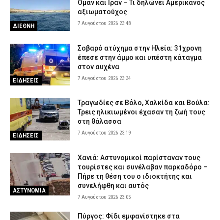
Ομάν και Ιράν – Τι δηλώνει Αμερικανός
Θεσσαλονίκη: Μεγάλη κινητοποίηση για φωτιά στο Μονοπήγαδο
αξιωματούχος
– Επιχειρούν ισχυρές επίγειες και εναέριες δυνάμεις
7 Αυγούστου 2026 23:48
ΔΙΕΘΝΗ
7 Αυγούστου 2026 17:00
ΕΙΔΗΣΕΙΣ
Σοβαρό ατύχημα στην Ηλεία: 31χρονη
Γρεβενά: Ο Σύλλογος Αλληλεγγύης και Εθελοντισμού «Ελπίδα»
έπεσε στην άμμο και υπέστη κάταγμα
προχώρησε σε δωρεά ειδών ιματισμού στο Αστυνομικό Τμήμα
στον αυχένα
7 Αυγούστου 2026 16:48
ΣΩΜΑΤΑ ΑΣΦΑΛΕΙΑΣ
7 Αυγούστου 2026 23:34
ΕΙΔΗΣΕΙΣ
Κορινθία: Μήνυμα του 112 για φωτιά στο Στεφάνι –
«Παραμείνετε σε ετοιμότητα»
Τραγωδίες σε Βόλο, Χαλκίδα και Βούλα:
7 Αυγούστου 2026 16:35
ΕΙΔΗΣΕΙΣ
Τρεις ηλικιωμένοι έχασαν τη ζωή τους
στη θάλασσα
Πιερία: Συνελήφθησαν δύο άνδρες που διέρρηξαν ΙΧ και άρπαξαν
7 Αυγούστου 2026 23:19
ΕΙΔΗΣΕΙΣ
αντικείμενα αξίας άνω των 19.000 ευρώ
7 Αυγούστου 2026 16:23
ΑΣΤΥΝΟΜΙΑ
Χανιά: Αστυνομικοί παρίσταναν τους
τουρίστες και συνέλαβαν παρκαδόρο –
Πήρε τη θέση του ο ιδιοκτήτης και
συνελήφθη και αυτός
ΑΣΤΥΝΟΜΙΑ
7 Αυγούστου 2026 23:05
Πύργος: Φίδι εμφανίστηκε στα