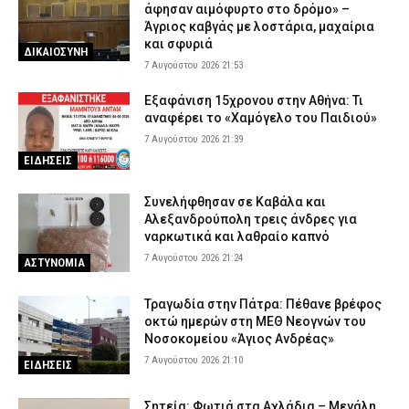
άφησαν αιμόφυρτο στο δρόμο» –
Άγριος καβγάς με λοστάρια, μαχαίρια
και σφυριά
ΔΙΚΑΙΟΣΥΝΗ
7 Αυγούστου 2026 21:53
Εξαφάνιση 15χρονου στην Αθήνα: Τι
αναφέρει το «Χαμόγελο του Παιδιού»
7 Αυγούστου 2026 21:39
ΕΙΔΗΣΕΙΣ
Συνελήφθησαν σε Καβάλα και
Αλεξανδρούπολη τρεις άνδρες για
ναρκωτικά και λαθραίο καπνό
7 Αυγούστου 2026 21:24
ΑΣΤΥΝΟΜΙΑ
Τραγωδία στην Πάτρα: Πέθανε βρέφος
οκτώ ημερών στη ΜΕΘ Νεογνών του
Νοσοκομείου «Άγιος Ανδρέας»
7 Αυγούστου 2026 21:10
ΕΙΔΗΣΕΙΣ
Σητεία: Φωτιά στα Αχλάδια – Μεγάλη