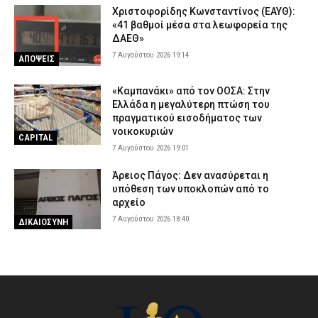
Χριστοφορίδης Κωνσταντίνος (ΕΑΥΘ):
«41 βαθμοί μέσα στα λεωφορεία της
ΔΑΕΘ»
7 Αυγούστου 2026 19:14
ΑΠΟΨΕΙΣ
«Καμπανάκι» από τον ΟΟΣΑ: Στην
Ελλάδα η μεγαλύτερη πτώση του
πραγματικού εισοδήματος των
νοικοκυριών
CAPITAL
7 Αυγούστου 2026 19:01
Άρειος Πάγος: Δεν ανασύρεται η
υπόθεση των υποκλοπών από το
αρχείο
7 Αυγούστου 2026 18:40
ΔΙΚΑΙΟΣΥΝΗ