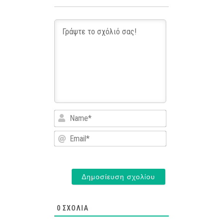
Name*
Email*
0
ΣΧΌΛΙΑ