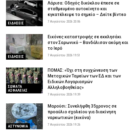
Λάρισα: Οδηγός δικύκλου έπεσε σε
σταθμευμένο αυτοκίνητο και
εγκατέλειψε το σημείο – Δείτε βίντεο
7 Αυγούστου 2026 20:06
ΕΙΔΗΣΕΙΣ
Εικόνες καταστροφής σε εκκλησάκι
στον Σαρωνικό – Βανδάλισαν ακόμη και
το Ιερό
7 Αυγούστου 2026 19:51
ΕΙΔΗΣΕΙΣ
ΠΟΜΑΣ: «Όχι στη συγχώνευση των
Μετοχικών Ταμείων των ΕΔ και των
Ειδικών Λογαριασμών
ΣΩΜΑΤΑ
Αλληλοβοηθείας»
ΑΣΦΑΛΕΙΑΣ
7 Αυγούστου 2026 19:39
Μαρούσι: Συνελήφθη 35χρονος σε
προαύλιο σχολείου για διακίνηση
ναρκωτικών (εικόνα)
7 Αυγούστου 2026 19:26
ΑΣΤΥΝΟΜΙΑ