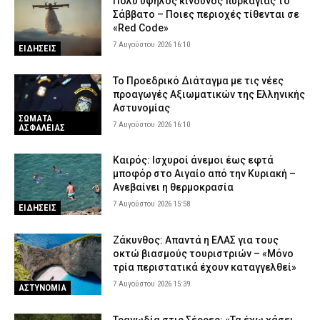
Πολύ υψηλός κίνδυνος πυρκαγιάς το
Σάββατο – Ποιες περιοχές τίθενται σε
«Red Code»
7 Αυγούστου 2026 16:10
ΕΙΔΗΣΕΙΣ
Το Προεδρικό Διάταγμα με τις νέες
προαγωγές Αξιωματικών της Ελληνικής
Αστυνομίας
ΣΩΜΑΤΑ
7 Αυγούστου 2026 16:10
ΑΣΦΑΛΕΙΑΣ
Καιρός: Ισχυροί άνεμοι έως εφτά
μποφόρ στο Αιγαίο από την Κυριακή –
Ανεβαίνει η θερμοκρασία
7 Αυγούστου 2026 15:58
ΕΙΔΗΣΕΙΣ
Ζάκυνθος: Απαντά η ΕΛΑΣ για τους
οκτώ βιασμούς τουριστριών – «Μόνο
τρία περιστατικά έχουν καταγγελθεί»
7 Αυγούστου 2026 15:39
ΑΣΤΥΝΟΜΙΑ
Τραγωδία στις Σέρρες: «Τα έχω χάσει