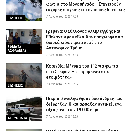
φωτιά στο Μονοπήγαδο – Επιχειρούν
ισχυρές επίγειες και εναέριες δυνάμεις
7 Αυγούστου 2026 17:00
ΕΙΔΗΣΕΙΣ
Γρεβενά: Ο Σύλλογος Αλληλεγγύης και
Εθελοντισμού «Ελπίδα» προχώρησε σε
δωρεά ειδών ιματισμού στο
ΣΩΜΑΤΑ
Αστυνομικό Τμήμα
ΑΣΦΑΛΕΙΑΣ
7 Αυγούστου 2026 16:48
Κορινθία: Μήνυμα του 112 για φωτιά
στο Στεφάνι – «Παραμείνετε σε
ετοιμότητα»
7 Αυγούστου 2026 16:35
ΕΙΔΗΣΕΙΣ
Πιερία: Συνελήφθησαν δύο άνδρες που
διέρρηξαν ΙΧ και άρπαξαν αντικείμενα
αξίας άνω των 19.000 ευρώ
7 Αυγούστου 2026 16:23
ΑΣΤΥΝΟΜΙΑ