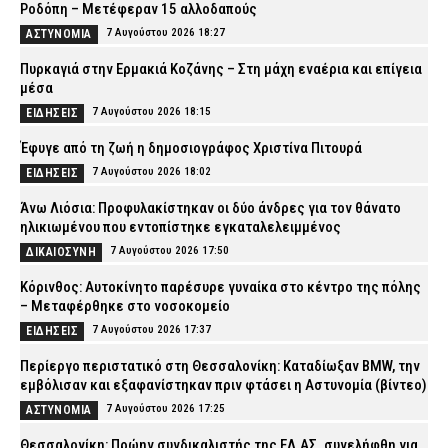
Ροδόπη – Μετέφεραν 15 αλλοδαπούς
7 Αυγούστου 2026 18:27
ΑΣΤΥΝΟΜΙΑ
Πυρκαγιά στην Ερμακιά Κοζάνης – Στη μάχη εναέρια και επίγεια
μέσα
7 Αυγούστου 2026 18:15
ΕΙΔΗΣΕΙΣ
Έφυγε από τη ζωή η δημοσιογράφος Χριστίνα Πιτουρά
7 Αυγούστου 2026 18:02
ΕΙΔΗΣΕΙΣ
Άνω Λιόσια: Προφυλακίστηκαν οι δύο άνδρες για τον θάνατο
ηλικιωμένου που εντοπίστηκε εγκαταλελειμμένος
7 Αυγούστου 2026 17:50
ΔΙΚΑΙΟΣΥΝΗ
Κόρινθος: Αυτοκίνητο παρέσυρε γυναίκα στο κέντρο της πόλης
– Μεταφέρθηκε στο νοσοκομείο
7 Αυγούστου 2026 17:37
ΕΙΔΗΣΕΙΣ
Περίεργο περιστατικό στη Θεσσαλονίκη: Καταδίωξαν BMW, την
εμβόλισαν και εξαφανίστηκαν πριν φτάσει η Αστυνομία (βίντεο)
7 Αυγούστου 2026 17:25
ΑΣΤΥΝΟΜΙΑ
Θεσσαλονίκη: Πρώην συνδικαλιστής της ΕΛ.ΑΣ. συνελήφθη για