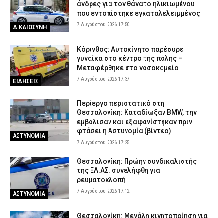
άνδρες για τον θάνατο ηλικιωμένου
7 Αυγούστου 2026 11:54
ΑΣΤΥΝΟΜΙΑ
που εντοπίστηκε εγκαταλελειμμένος
7 Αυγούστου 2026 17:50
ΔΙΚΑΙΟΣΥΝΗ
Κόρινθος: Αυτοκίνητο παρέσυρε
γυναίκα στο κέντρο της πόλης –
Μεταφέρθηκε στο νοσοκομείο
7 Αυγούστου 2026 17:37
ΕΙΔΗΣΕΙΣ
Περίεργο περιστατικό στη
Θεσσαλονίκη: Καταδίωξαν BMW, την
εμβόλισαν και εξαφανίστηκαν πριν
φτάσει η Αστυνομία (βίντεο)
ΑΣΤΥΝΟΜΙΑ
7 Αυγούστου 2026 17:25
Θεσσαλονίκη: Πρώην συνδικαλιστής
της ΕΛ.ΑΣ. συνελήφθη για
ρευματοκλοπή
7 Αυγούστου 2026 17:12
ΑΣΤΥΝΟΜΙΑ
Θεσσαλονίκη: Μεγάλη κινητοποίηση για