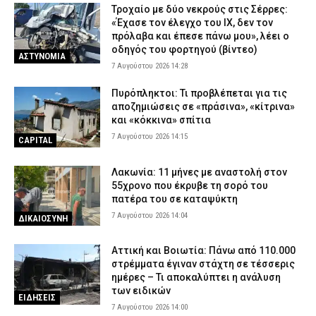
Τροχαίο με δύο νεκρούς στις Σέρρες:
«Έχασε τον έλεγχο του ΙΧ, δεν τον
πρόλαβα και έπεσε πάνω μου», λέει ο
οδηγός του φορτηγού (βίντεο)
ΑΣΤΥΝΟΜΙΑ
7 Αυγούστου 2026 14:28
Πυρόπληκτοι: Τι προβλέπεται για τις
αποζημιώσεις σε «πράσινα», «κίτρινα»
και «κόκκινα» σπίτια
7 Αυγούστου 2026 14:15
CAPITAL
Λακωνία: 11 μήνες με αναστολή στον
55χρονο που έκρυβε τη σορό του
πατέρα του σε καταψύκτη
7 Αυγούστου 2026 14:04
ΔΙΚΑΙΟΣΥΝΗ
Αττική και Βοιωτία: Πάνω από 110.000
στρέμματα έγιναν στάχτη σε τέσσερις
ημέρες – Τι αποκαλύπτει η ανάλυση
των ειδικών
ΕΙΔΗΣΕΙΣ
7 Αυγούστου 2026 14:00