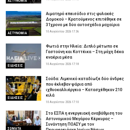
ΑΣΤΥΝΟΜΙΑ
ελικοπτέρου που προσγειώθηκε με τουρίστες στο Σαρακήνικο
10 Αυγούστου 2026 11:27
ΔΙΚΑΙΟΣΥΝΗ
Αιματηρό επεισόδιο στις φυλακές
Δομοκού – Κρατούμενος επιτέθηκε σε
Βύρωνας: Διαρρήκτες έριξαν οξύ στις κλειδαριές για να μπουν
31χρονο με δύο αυτοσχέδια μαχαίρια
σε διαμερίσματα (βίντεο)
10 Αυγούστου 2026 17:36
ΑΣΤΥΝΟΜΙΑ
10 Αυγούστου 2026 11:15
ΑΣΤΥΝΟΜΙΑ
Φωτιά στον Κουβαρά Αττικής: Η στιγμή που ρεπόρτερ σώζει
Φωτιά στην Ηλεία: Διπλό μέτωπο σε
χελώνα (βίντεο)
Γαστούνη και Κοττέικα – Στη μάχη δέκα
10 Αυγούστου 2026 11:02
ΕΙΔΗΣΕΙΣ
εναέρια μέσα
10 Αυγούστου 2026 17:18
ΕΙΔΗΣΕΙΣ
Συνελήφθη 53χρονος αλλοδαπός στο αεροδρόμιο της Αθήνας –
Καταζητούνταν στη Γαλλία για «ξέπλυμα» χρήματος και απάτες
Σούδα: Λιμενικό καταδίωξε δύο άνδρες
10 Αυγούστου 2026 10:50
ΑΣΤΥΝΟΜΙΑ
που έκλεβαν ψάρια από
ιχθυοκαλλιέργεια – Κατασχέθηκαν 210
κιλά
ΕΙΔΗΣΕΙΣ
10 Αυγούστου 2026 17:10
Στο ΕΣΠΑ η ενεργειακή αναβάθμιση του
Αστυνομικού Μεγάρου Κέρκυρας –
Συνάντηση ΠΟΑΣΥ με τον
ΣΩΜΑΤΑ
Περιφερειάρχη Ιονίων Νήσων