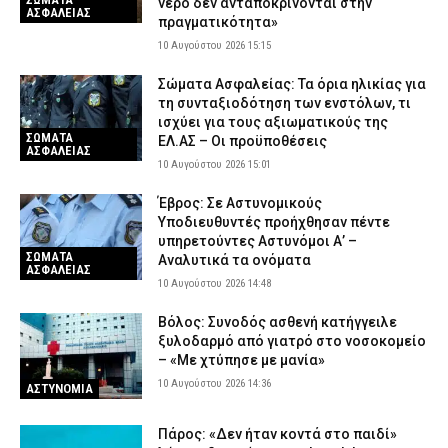
νερό δεν ανταποκρίνονται στην
ΑΣΦΑΛΕΙΑΣ
πραγματικότητα»
10 Αυγούστου 2026 15:15
Σώματα Ασφαλείας: Τα όρια ηλικίας για
τη συνταξιοδότηση των ενστόλων, τι
ισχύει για τους αξιωματικούς της
ΣΩΜΑΤΑ
ΕΛ.ΑΣ – Οι προϋποθέσεις
ΑΣΦΑΛΕΙΑΣ
10 Αυγούστου 2026 15:01
Έβρος: Σε Αστυνομικούς
Υποδιευθυντές προήχθησαν πέντε
υπηρετούντες Αστυνόμοι Α’ –
ΣΩΜΑΤΑ
Αναλυτικά τα ονόματα
ΑΣΦΑΛΕΙΑΣ
10 Αυγούστου 2026 14:48
Βόλος: Συνοδός ασθενή κατήγγειλε
ξυλοδαρμό από γιατρό στο νοσοκομείο
– «Με χτύπησε με μανία»
10 Αυγούστου 2026 14:36
ΑΣΤΥΝΟΜΙΑ
Πάρος: «Δεν ήταν κοντά στο παιδί»