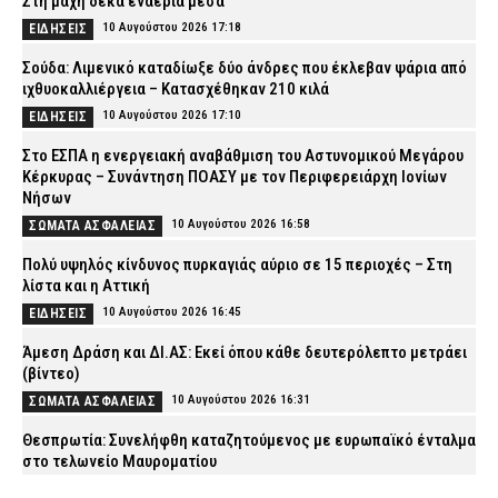
Στη μάχη δέκα εναέρια μέσα
10 Αυγούστου 2026 17:18
ΕΙΔΗΣΕΙΣ
Σούδα: Λιμενικό καταδίωξε δύο άνδρες που έκλεβαν ψάρια από
ιχθυοκαλλιέργεια – Κατασχέθηκαν 210 κιλά
10 Αυγούστου 2026 17:10
ΕΙΔΗΣΕΙΣ
Στο ΕΣΠΑ η ενεργειακή αναβάθμιση του Αστυνομικού Μεγάρου
Κέρκυρας – Συνάντηση ΠΟΑΣΥ με τον Περιφερειάρχη Ιονίων
Νήσων
10 Αυγούστου 2026 16:58
ΣΩΜΑΤΑ ΑΣΦΑΛΕΙΑΣ
Πολύ υψηλός κίνδυνος πυρκαγιάς αύριο σε 15 περιοχές – Στη
λίστα και η Αττική
10 Αυγούστου 2026 16:45
ΕΙΔΗΣΕΙΣ
Άμεση Δράση και ΔΙ.ΑΣ: Εκεί όπου κάθε δευτερόλεπτο μετράει
(βίντεο)
10 Αυγούστου 2026 16:31
ΣΩΜΑΤΑ ΑΣΦΑΛΕΙΑΣ
Θεσπρωτία: Συνελήφθη καταζητούμενος με ευρωπαϊκό ένταλμα
στο τελωνείο Μαυροματίου
10 Αυγούστου 2026 16:20
ΑΣΤΥΝΟΜΙΑ