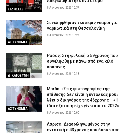
Απεγκλωβίστηκε ένα άτομο
8 Αυγούστου 2026 10:37
ΕΙΔΗΣΕΙΣ
Συνελήφθησαν τέσσερις νεαροί για
ναρκωτικά στη Θεσσαλονίκη
8 Αυγούστου 2026 10:27
ΑΣΤΥΝΟΜΙΑ
Ρόδος: Στη φυλακή ο 59χρονος που
συνελήφθη με πάνω από ένα κιλό
κοκαΐνης
8 Αυγούστου 2026 10:13
ΔΙΚΑΙΟΣΥΝΗ
Marfin: «Στις φωτογραφίες της
επίθεσης δεν είναι η εντολέας μου»
λέει ο δικηγόρος της 46χρονης – «Η
ίδια εξέταση είχε γίνει και το 2022»
ΑΣΤΥΝΟΜΙΑ
8 Αυγούστου 2026 10:00
Λάρισα: Διασωληνωμένος στην
εντατική ο 43χρονος που έπεσε από