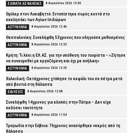
8 Αυγούστου 2026 13:00
ΣΩΜΑΤΑ ΑΣΦΑΛΕΙΑΣ
Θρίλερ στον Λυκαβηττό: Εντοπίστηκε σορός κοντά στο
εκκλησάκι των Αγίων Ισιδώρων
8 Αυγούστου 2026 12:46
ΑΣΤΥΝΟΜΙΑ
Θεσσαλονίκη: Συνελήφθη 53χρονος που οδηγούσε μεθυσμένος
8 Αυγούστου 2026 12:33
ΑΣΤΥΝΟΜΙΑ
Κρήτη: Τι λέει η ΕΛ.ΑΣ. για την υπόθεση του τουρίστα – «Ζήτησε
να συνευρεθεί με εργαζόμενη και όχι με ανήλικη»
8 Αυγούστου 2026 12:20
ΑΣΤΥΝΟΜΙΑ
Χαλκιδική: Οκτάχρονος χτύπησε το κεφάλι του σε πέτρα μετά
από βουτιά στη θάλασσα
8 Αυγούστου 2026 12:08
ΕΙΔΗΣΕΙΣ
Συνελήφθη 14χρονος για κλοπές στην Πάτρα – Δεν είχε
εκδόσει ταυτότητα
8 Αυγούστου 2026 11:54
ΑΣΤΥΝΟΜΙΑ
Τραγωδία στην Εύβοια: 76χρονος ανασύρθηκε νεκρός από τη
θάλασσα