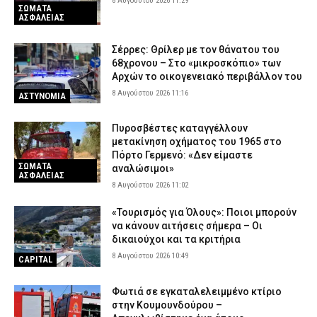
8 Αυγούστου 2026 11:29
ΣΩΜΑΤΑ
ΑΣΦΑΛΕΙΑΣ
Σέρρες: Θρίλερ με τον θάνατου του
68χρονου – Στο «μικροσκόπιο» των
Αρχών το οικογενειακό περιβάλλον του
8 Αυγούστου 2026 11:16
ΑΣΤΥΝΟΜΙΑ
Πυροσβέστες καταγγέλλουν
μετακίνηση οχήματος του 1965 στο
Πόρτο Γερμενό: «Δεν είμαστε
ΣΩΜΑΤΑ
αναλώσιμοι»
ΑΣΦΑΛΕΙΑΣ
8 Αυγούστου 2026 11:02
«Τουρισμός για Όλους»: Ποιοι μπορούν
να κάνουν αιτήσεις σήμερα – Οι
δικαιούχοι και τα κριτήρια
8 Αυγούστου 2026 10:49
CAPITAL
Φωτιά σε εγκαταλελειμμένο κτίριο
στην Κουμουνδούρου –