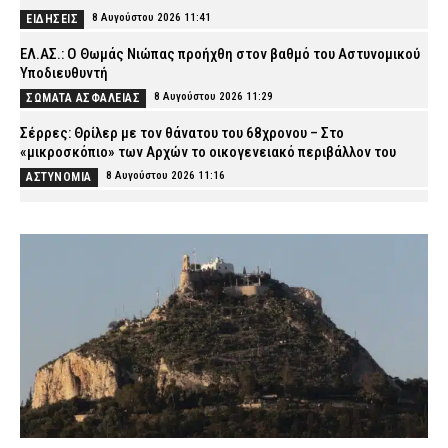
8 Αυγούστου 2026 11:41
ΕΙΔΗΣΕΙΣ
ΕΛ.ΑΣ.: Ο Θωμάς Νιώπας προήχθη στον βαθμό του Αστυνομικού
Υποδιευθυντή
8 Αυγούστου 2026 11:29
ΣΩΜΑΤΑ ΑΣΦΑΛΕΙΑΣ
Σέρρες: Θρίλερ με τον θάνατου του 68χρονου – Στο
«μικροσκόπιο» των Αρχών το οικογενειακό περιβάλλον του
8 Αυγούστου 2026 11:16
ΑΣΤΥΝΟΜΙΑ
Πυροσβέστες καταγγέλλουν μετακίνηση οχήματος του 1965
στο Πόρτο Γερμενό: «Δεν είμαστε αναλώσιμοι»
8 Αυγούστου 2026 11:02
ΣΩΜΑΤΑ ΑΣΦΑΛΕΙΑΣ
«Τουρισμός για Όλους»: Ποιοι μπορούν να κάνουν αιτήσεις
σήμερα – Οι δικαιούχοι και τα κριτήρια
8 Αυγούστου 2026 10:49
CAPITAL
Φωτιά σε εγκαταλελειμμένο κτίριο στην Κουμουνδούρου –
Απεγκλωβίστηκε ένα άτομο
8 Αυγούστου 2026 10:37
ΕΙΔΗΣΕΙΣ