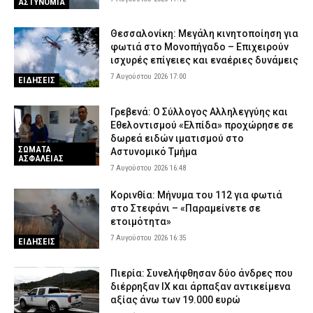
ΑΣΤΥΝΟΜΙΑ
Θεσσαλονίκη: Μεγάλη κινητοποίηση για
φωτιά στο Μονοπήγαδο – Επιχειρούν
ισχυρές επίγειες και εναέριες δυνάμεις
7 Αυγούστου 2026 17:00
ΕΙΔΗΣΕΙΣ
Γρεβενά: Ο Σύλλογος Αλληλεγγύης και
Εθελοντισμού «Ελπίδα» προχώρησε σε
δωρεά ειδών ιματισμού στο
ΣΩΜΑΤΑ
Αστυνομικό Τμήμα
ΑΣΦΑΛΕΙΑΣ
7 Αυγούστου 2026 16:48
Κορινθία: Μήνυμα του 112 για φωτιά
στο Στεφάνι – «Παραμείνετε σε
ετοιμότητα»
7 Αυγούστου 2026 16:35
ΕΙΔΗΣΕΙΣ
Πιερία: Συνελήφθησαν δύο άνδρες που
διέρρηξαν ΙΧ και άρπαξαν αντικείμενα
αξίας άνω των 19.000 ευρώ