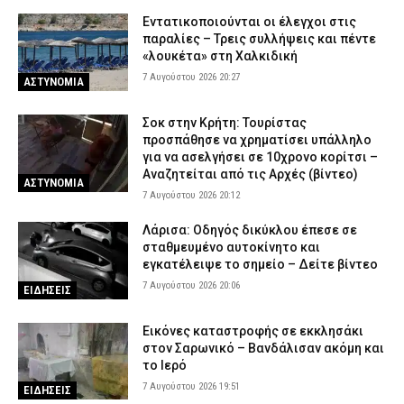
Εντατικοποιούνται οι έλεγχοι στις
παραλίες – Τρεις συλλήψεις και πέντε
«λουκέτα» στη Χαλκιδική
7 Αυγούστου 2026 20:27
ΑΣΤΥΝΟΜΙΑ
Σοκ στην Κρήτη: Τουρίστας
προσπάθησε να χρηματίσει υπάλληλο
για να ασελγήσει σε 10χρονο κορίτσι –
Αναζητείται από τις Αρχές (βίντεο)
ΑΣΤΥΝΟΜΙΑ
7 Αυγούστου 2026 20:12
Λάρισα: Οδηγός δικύκλου έπεσε σε
σταθμευμένο αυτοκίνητο και
εγκατέλειψε το σημείο – Δείτε βίντεο
7 Αυγούστου 2026 20:06
ΕΙΔΗΣΕΙΣ
Εικόνες καταστροφής σε εκκλησάκι
στον Σαρωνικό – Βανδάλισαν ακόμη και
το Ιερό
7 Αυγούστου 2026 19:51
ΕΙΔΗΣΕΙΣ