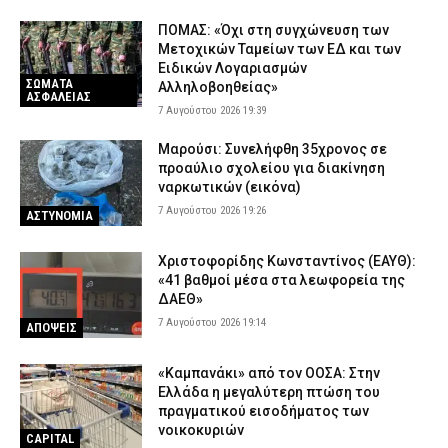
ΠΟΜΑΣ: «Όχι στη συγχώνευση των
Μετοχικών Ταμείων των ΕΔ και των
Ειδικών Λογαριασμών
ΣΩΜΑΤΑ
Αλληλοβοηθείας»
ΑΣΦΑΛΕΙΑΣ
7 Αυγούστου 2026 19:39
Μαρούσι: Συνελήφθη 35χρονος σε
προαύλιο σχολείου για διακίνηση
ναρκωτικών (εικόνα)
7 Αυγούστου 2026 19:26
ΑΣΤΥΝΟΜΙΑ
Χριστοφορίδης Κωνσταντίνος (ΕΑΥΘ):
«41 βαθμοί μέσα στα λεωφορεία της
ΔΑΕΘ»
7 Αυγούστου 2026 19:14
ΑΠΟΨΕΙΣ
«Καμπανάκι» από τον ΟΟΣΑ: Στην
Ελλάδα η μεγαλύτερη πτώση του
πραγματικού εισοδήματος των
νοικοκυριών
CAPITAL