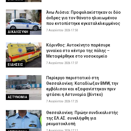
Άνω Λιόσια: Προφυλακίστηκαν οι δύο
άνδρες για τον θάνατο ηλικιωμένου
που εντοπίστηκε εγκαταλελειμμένος
7 Αυγούστου 2026 17:50
ΔΙΚΑΙΟΣΥΝΗ
Κόρινθος: Αυτοκίνητο παρέσυρε
γυναίκα στο κέντρο της πόλης –
Μεταφέρθηκε στο νοσοκομείο
7 Αυγούστου 2026 17:37
ΕΙΔΗΣΕΙΣ
Περίεργο περιστατικό στη
Θεσσαλονίκη: Καταδίωξαν BMW, την
εμβόλισαν και εξαφανίστηκαν πριν
φτάσει η Αστυνομία (βίντεο)
ΑΣΤΥΝΟΜΙΑ
7 Αυγούστου 2026 17:25
Θεσσαλονίκη: Πρώην συνδικαλιστής
της ΕΛ.ΑΣ. συνελήφθη για
ρευματοκλοπή
7 Αυγούστου 2026 17:12