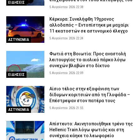
ΕΙΔΗΣΕΙΣ
5 Αυγούστου 2026 22:38
Κέρκυρα: Συνελήφθη 19χρονος
αλλοδαπός – Εντοπίστηκε με μαχαίρι
11 εκατοστών σε αστυνομικό έλεγχο
5 Αυγούστου 2026 22:24
ΑΣΤΥΝΟΜΙΑ
Φωτιά στη Βοιωτία: Προς αναστολή
λειτουργίας το αιολικό πάρκο λόγω
συνεχών βλαβών στο δίκτυο
5 Αυγούστου 2026 22:09
ΕΙΔΗΣΕΙΣ
Αίσιο τέλος στην εξαφάνιση των
δίδυμων κοριτσιών από τη Γλυφάδα –
Επέστρεψαν στον πατέρα τους
5 Αυγούστου 2026 21:55
ΑΣΤΥΝΟΜΙΑ
Απίστευτο: Ακινητοποιήθηκε τρένο της
Hellenic Train λόγω φωτιάς και στη
συνέχεια κάηκε το λεωφορείο