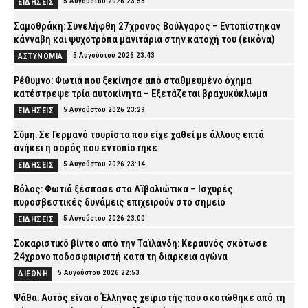
5 Αυγούστου 2026 23:58
ΕΙΔΗΣΕΙΣ
Σαμοθράκη: Συνελήφθη 27χρονος Βούλγαρος – Εντοπίστηκαν
κάνναβη και ψυχοτρόπα μανιτάρια στην κατοχή του (εικόνα)
5 Αυγούστου 2026 23:43
ΑΣΤΥΝΟΜΙΑ
Ρέθυμνο: Φωτιά που ξεκίνησε από σταθμευμένο όχημα
κατέστρεψε τρία αυτοκίνητα – Εξετάζεται βραχυκύκλωμα
5 Αυγούστου 2026 23:29
ΕΙΔΗΣΕΙΣ
Σύμη: Σε Γερμανό τουρίστα που είχε χαθεί με άλλους επτά
ανήκει η σορός που εντοπίστηκε
5 Αυγούστου 2026 23:14
ΕΙΔΗΣΕΙΣ
Βόλος: Φωτιά ξέσπασε στα Αϊβαλιώτικα – Ισχυρές
πυροσβεστικές δυνάμεις επιχειρούν στο σημείο
5 Αυγούστου 2026 23:00
ΕΙΔΗΣΕΙΣ
Σοκαριστικό βίντεο από την Ταϊλάνδη: Κεραυνός σκότωσε
24χρονο ποδοσφαιριστή κατά τη διάρκεια αγώνα
5 Αυγούστου 2026 22:53
ΔΙΕΘΝΗ
Ψάθα: Αυτός είναι ο Έλληνας χειριστής που σκοτώθηκε από τη