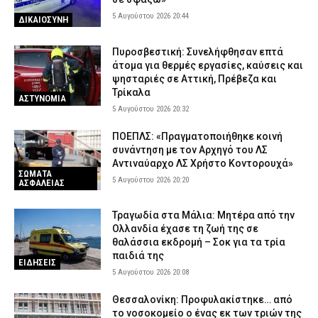
5 Αυγούστου 2026 20:44
ΔΙΚΑΙΟΣΥΝΗ
Πυροσβεστική: Συνελήφθησαν επτά
άτομα για θερμές εργασίες, καύσεις και
ψησταριές σε Αττική, Πρέβεζα και
Τρίκαλα
ΑΣΤΥΝΟΜΙΑ
5 Αυγούστου 2026 20:32
ΠΟΕΠΛΣ: «Πραγματοποιήθηκε κοινή
συνάντηση με τον Αρχηγό του ΛΣ
Αντιναύαρχο ΛΣ Χρήστο Κοντορουχά»
ΣΩΜΑΤΑ
5 Αυγούστου 2026 20:20
ΑΣΦΑΛΕΙΑΣ
Τραγωδία στα Μάλια: Μητέρα από την
Ολλανδία έχασε τη ζωή της σε
θαλάσσια εκδρομή – Σοκ για τα τρία
παιδιά της
ΕΙΔΗΣΕΙΣ
5 Αυγούστου 2026 20:08
Θεσσαλονίκη: Προφυλακίστηκε… από
το νοσοκομείο ο ένας εκ των τριών της