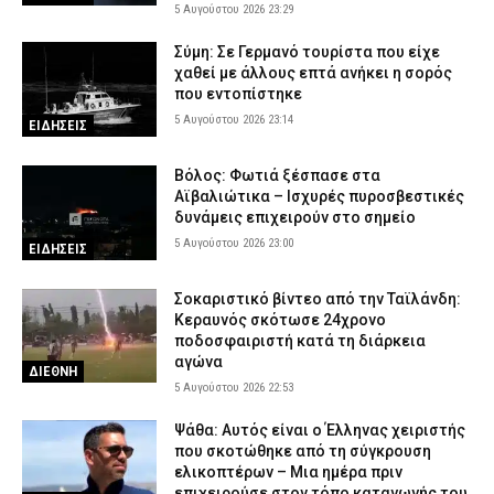
5 Αυγούστου 2026 23:29
Σύμη: Σε Γερμανό τουρίστα που είχε
χαθεί με άλλους επτά ανήκει η σορός
που εντοπίστηκε
5 Αυγούστου 2026 23:14
ΕΙΔΗΣΕΙΣ
Βόλος: Φωτιά ξέσπασε στα
Αϊβαλιώτικα – Ισχυρές πυροσβεστικές
δυνάμεις επιχειρούν στο σημείο
5 Αυγούστου 2026 23:00
ΕΙΔΗΣΕΙΣ
Σοκαριστικό βίντεο από την Ταϊλάνδη:
Κεραυνός σκότωσε 24χρονο
ποδοσφαιριστή κατά τη διάρκεια
αγώνα
ΔΙΕΘΝΗ
5 Αυγούστου 2026 22:53
Ψάθα: Αυτός είναι ο Έλληνας χειριστής
που σκοτώθηκε από τη σύγκρουση
ελικοπτέρων – Μια ημέρα πριν
επιχειρούσε στον τόπο καταγωγής του