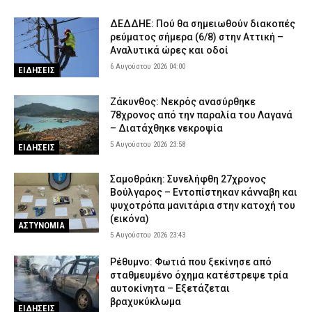
άδειες;»
5 Αυγούστου 2026 17:53
ΣΩΜΑΤΑ ΑΣΦΑΛΕΙΑΣ
ΔΕΔΔΗΕ: Πού θα σημειωθούν διακοπές
ρεύματος σήμερα (6/8) στην Αττική –
Οινόη – Χαλκίδα: Διακοπή σιδηροδρομικής γραμμής λόγω
Αναλυτικά ώρες και οδοί
φωτιάς – Τι ανακοίνωσε η Hellenic Train
6 Αυγούστου 2026 04:00
ΕΙΔΗΣΕΙΣ
5 Αυγούστου 2026 17:42
ΕΙΔΗΣΕΙΣ
Εκτεταμένες επιχειρήσεις της ΕΛ.ΑΣ. οδήγησαν σε 23
Ζάκυνθος: Νεκρός ανασύρθηκε
συλλήψεις στη Στερεά Ελλάδα
78χρονος από την παραλία του Λαγανά
– Διατάχθηκε νεκροψία
5 Αυγούστου 2026 17:31
ΑΣΤΥΝΟΜΙΑ
5 Αυγούστου 2026 23:58
ΕΙΔΗΣΕΙΣ
Σοκαριστικό βίντεο: Η στιγμή που η φωτιά εισβάλλει στο Πόρτο
Γερμενό και κατακαίει τα πάντα
Σαμοθράκη: Συνελήφθη 27χρονος
5 Αυγούστου 2026 17:18
ΕΙΔΗΣΕΙΣ
Βούλγαρος – Εντοπίστηκαν κάνναβη και
ψυχοτρόπα μανιτάρια στην κατοχή του
Πολύ υψηλός κίνδυνος πυρκαγιάς την Πέμπτη – Σε Red Code
(εικόνα)
Αττική, Βοιωτία και Εύβοια
ΑΣΤΥΝΟΜΙΑ
5 Αυγούστου 2026 23:43
5 Αυγούστου 2026 17:07
ΕΙΔΗΣΕΙΣ
Ρέθυμνο: Φωτιά που ξεκίνησε από
Μπορεί ένα αυτοκίνητο να ξεπεράσει τα 300.000 χιλιόμετρα; –
σταθμευμένο όχημα κατέστρεψε τρία
Τι καθορίζει πραγματικά τη διάρκεια ζωής του
αυτοκίνητα – Εξετάζεται
5 Αυγούστου 2026 16:59
AUTO MOTO
βραχυκύκλωμα
ΕΙΔΗΣΕΙΣ