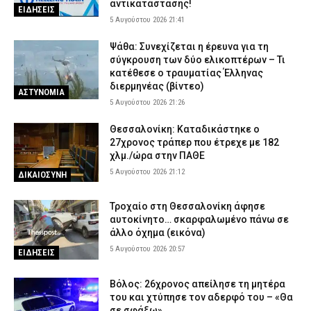
αντικατάστασης!
ΕΙΔΗΣΕΙΣ
5 Αυγούστου 2026 21:41
Ψάθα: Συνεχίζεται η έρευνα για τη
σύγκρουση των δύο ελικοπτέρων – Τι
κατέθεσε ο τραυματίας Έλληνας
διερμηνέας (βίντεο)
ΑΣΤΥΝΟΜΙΑ
5 Αυγούστου 2026 21:26
Θεσσαλονίκη: Καταδικάστηκε ο
27χρονος τράπερ που έτρεχε με 182
χλμ./ώρα στην ΠΑΘΕ
5 Αυγούστου 2026 21:12
ΔΙΚΑΙΟΣΥΝΗ
Τροχαίο στη Θεσσαλονίκη άφησε
αυτοκίνητο… σκαρφαλωμένο πάνω σε
άλλο όχημα (εικόνα)
5 Αυγούστου 2026 20:57
ΕΙΔΗΣΕΙΣ
Βόλος: 26χρονος απείλησε τη μητέρα
του και χτύπησε τον αδερφό του – «Θα
σε σφάξω»