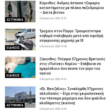
Κόρινθος: Άνδρας έσπασε τζαμαρία
καταστήματος με πλάκα πεζοδρομίου
– Δείτε βίντεο
6 Αυγούστου 2026 15:07
ΑΣΤΥΝΟΜΙΑ
Τροχαίο στον Πύργο: Τραυματίστηκε
σοβαρά ντελιβεράς μετά από σφοδρή
σύγκρουσης μηχανής με ΙΧ
6 Αυγούστου 2026 14:58
ΕΙΔΗΣΕΙΣ
Ζάκυνθος: Πνίγηκε 57χρονος Βρετανός
στις «Πισίνες» Κερίου – Επέβαινε σε
ημερόπλοιο που έκανε τον γύρο του
νησιού
ΕΙΔΗΣΕΙΣ
6 Αυγούστου 2026 14:47
«Ελ. Βενιζέλος»: Συνελήφθη 37χρονος
αλλοδαπός – Είχε στην χειραποσκευή
του τέσσερα μαχαίρια και δύο ψαλίδια
κλαδέματος (εικόνα)
ΑΣΤΥΝΟΜΙΑ
6 Αυγούστου 2026 14:35