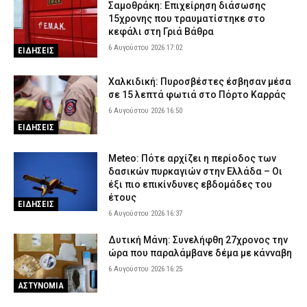
Σαμοθράκη: Επιχείρηση διάσωσης
6 Αυγούστου 2026 10:43
ΕΙΔΗΣΕΙΣ
15χρονης που τραυματίστηκε στο
κεφάλι στη Γριά Βάθρα
Ποιοι φορείς χρειάζονται ενημέρωση μετά την έκδοση της
6 Αυγούστου 2026 17:02
ΕΙΔΗΣΕΙΣ
νέας ταυτότητας – Αναλυτικός οδηγός
6 Αυγούστου 2026 10:30
ΕΙΔΗΣΕΙΣ
Χαλκιδική: Πυροσβέστες έσβησαν μέσα
Θεσσαλονίκη: 22χρονος οδηγούσε ενώ του είχε αφαιρεθεί το
σε 15 λεπτά φωτιά στο Πόρτο Καρράς
δίπλωμα και ενεπλάκη σε τροχαίο
6 Αυγούστου 2026 16:50
6 Αυγούστου 2026 10:17
ΑΣΤΥΝΟΜΙΑ
ΕΙΔΗΣΕΙΣ
Επεισόδιο σε νυχτερινό κέντρο στο Αίγιο: Δύο αλλοδαπές
Meteo: Πότε αρχίζει η περίοδος των
ξυλοκόπησαν και λήστεψαν γυναίκα – Συνελήφθησαν από την
δασικών πυρκαγιών στην Ελλάδα – Οι
ΕΛ.ΑΣ.
έξι πιο επικίνδυνες εβδομάδες του
6 Αυγούστου 2026 10:03
ΑΣΤΥΝΟΜΙΑ
έτους
ΕΙΔΗΣΕΙΣ
6 Αυγούστου 2026 16:37
Δυτική Μάνη: Συνελήφθη 27χρονος την
ώρα που παραλάμβανε δέμα με κάνναβη
6 Αυγούστου 2026 16:25
ΑΣΤΥΝΟΜΙΑ