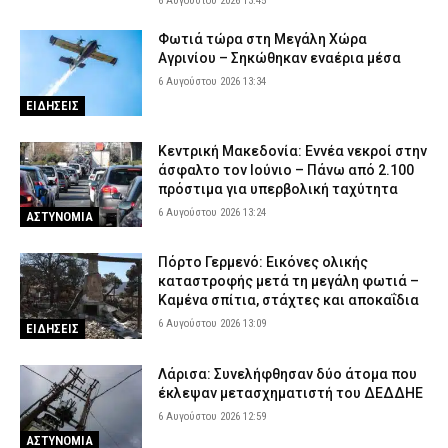
6 Αυγούστου 2026 13:45
Φωτιά τώρα στη Μεγάλη Χώρα
Αγρινίου – Σηκώθηκαν εναέρια μέσα
6 Αυγούστου 2026 13:34
ΕΙΔΗΣΕΙΣ
Κεντρική Μακεδονία: Εννέα νεκροί στην
άσφαλτο τον Ιούνιο – Πάνω από 2.100
πρόστιμα για υπερβολική ταχύτητα
6 Αυγούστου 2026 13:24
ΑΣΤΥΝΟΜΙΑ
Πόρτο Γερμενό: Εικόνες ολικής
καταστροφής μετά τη μεγάλη φωτιά –
Καμένα σπίτια, στάχτες και αποκαΐδια
6 Αυγούστου 2026 13:09
ΕΙΔΗΣΕΙΣ
Λάρισα: Συνελήφθησαν δύο άτομα που
έκλεψαν μετασχηματιστή του ΔΕΔΔΗΕ
6 Αυγούστου 2026 12:59
ΑΣΤΥΝΟΜΙΑ