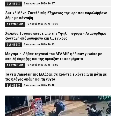
6 Αυγούστου 2026 16:37
ΕΙΔΗΣΕΙΣ
Δυτική Μάνη: Συνελήφθη 27χρονος την ώρα που παραλάμβανε
δέμα με κάνναβη
6 Αυγούστου 2026 16:25
ΑΣΤΥΝΟΜΙΑ
Χαλκίδα: Γυναίκα έπεσε από την Υψηλή Γέφυρα – Ανασύρθηκε
ζωντανή από λουόμενο και λιμενικούς
6 Αυγούστου 2026 16:13
ΕΙΔΗΣΕΙΣ
Μαγνησία: Δήθεν τεχνικοί του ΔΕΔΔΗΕ φόβισαν γυναίκα με
απειλή έκρηξης και της άρπαξαν τα κοσμήματα
6 Αυγούστου 2026 16:00
ΑΣΤΥΝΟΜΙΑ
Τα νέα Canadair της Ελλάδας σε πρώτες εικόνες: Στη μάχη με
τις φλόγες ακόμη και τη νύχτα
6 Αυγούστου 2026 15:48
ΕΙΔΗΣΕΙΣ
Φωτιά στην περιοχή Κολυμπάδα στην Σκύρο – Ισχυρή
κινητοποίηση της Πυροσβεστικής
6 Αυγούστου 2026 15:35
ΕΙΔΗΣΕΙΣ
Κόρινθος: Άνδρας έσπασε τζαμαρία καταστήματος με πλάκα