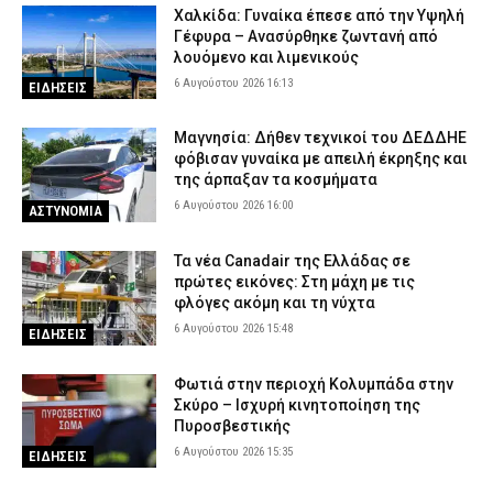
Χαλκίδα: Γυναίκα έπεσε από την Υψηλή
Γέφυρα – Ανασύρθηκε ζωντανή από
λουόμενο και λιμενικούς
6 Αυγούστου 2026 16:13
ΕΙΔΗΣΕΙΣ
Μαγνησία: Δήθεν τεχνικοί του ΔΕΔΔΗΕ
φόβισαν γυναίκα με απειλή έκρηξης και
της άρπαξαν τα κοσμήματα
6 Αυγούστου 2026 16:00
ΑΣΤΥΝΟΜΙΑ
Τα νέα Canadair της Ελλάδας σε
πρώτες εικόνες: Στη μάχη με τις
φλόγες ακόμη και τη νύχτα
6 Αυγούστου 2026 15:48
ΕΙΔΗΣΕΙΣ
Φωτιά στην περιοχή Κολυμπάδα στην
Σκύρο – Ισχυρή κινητοποίηση της
Πυροσβεστικής
6 Αυγούστου 2026 15:35
ΕΙΔΗΣΕΙΣ