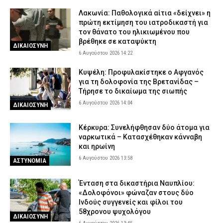
Λακωνία: Παθολογικά αίτια «δείχνει» η
πρώτη εκτίμηση του ιατροδικαστή για
τον θάνατο του ηλικιωμένου που
βρέθηκε σε καταψύκτη
ΔΙΚΑΙΟΣΥΝΗ
6 Αυγούστου 2026 14:22
Κυψέλη: Προφυλακίστηκε ο Αφγανός
για τη δολοφονία της Βρετανίδας –
Τήρησε το δικαίωμα της σιωπής
6 Αυγούστου 2026 14:04
ΔΙΚΑΙΟΣΥΝΗ
Κέρκυρα: Συνελήφθησαν δύο άτομα για
ναρκωτικά – Κατασχέθηκαν κάνναβη
και ηρωίνη
6 Αυγούστου 2026 13:58
ΑΣΤΥΝΟΜΙΑ
Ένταση στα δικαστήρια Ναυπλίου:
«Δολοφόνοι» φώναζαν στους δύο
Ινδούς συγγενείς και φίλοι του
58χρονου ψυχολόγου
ΔΙΚΑΙΟΣΥΝΗ