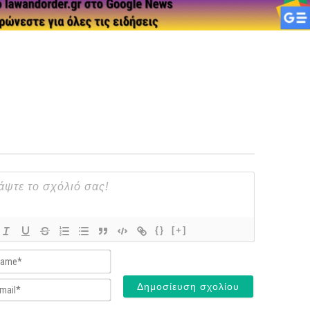
{}
[+]
Name*
Email*