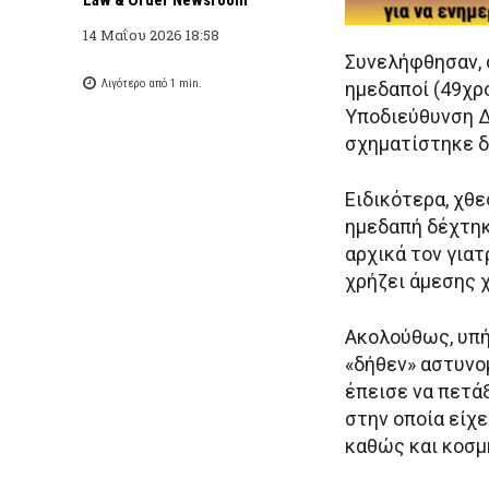
14 Μαΐου 2026 18:58
Συνελήφθησαν, 
Λιγότερο από 1
min.
ημεδαποί (49χρο
Υποδιεύθυνση Δ
σχηματίστηκε δ
Ειδικότερα, χθε
ημεδαπή δέχτηκ
αρχικά τον για
χρήζει άμεσης 
Ακολούθως, υπή
«δήθεν» αστυνο
έπεισε να πετάξ
στην οποία είχ
καθώς και κοσμ