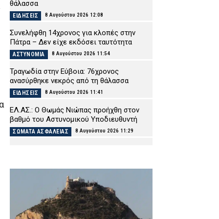
θάλασσα
8 Αυγούστου 2026 12:08
ΕΙΔΗΣΕΙΣ
Συνελήφθη 14χρονος για κλοπές στην
Πάτρα – Δεν είχε εκδόσει ταυτότητα
8 Αυγούστου 2026 11:54
ΑΣΤΥΝΟΜΙΑ
Τραγωδία στην Εύβοια: 76χρονος
ανασύρθηκε νεκρός από τη θάλασσα
8 Αυγούστου 2026 11:41
ΕΙΔΗΣΕΙΣ
α
ΕΛ.ΑΣ.: Ο Θωμάς Νιώπας προήχθη στον
βαθμό του Αστυνομικού Υποδιευθυντή
8 Αυγούστου 2026 11:29
ΣΩΜΑΤΑ ΑΣΦΑΛΕΙΑΣ
Σέρρες: Θρίλερ με τον θάνατου του
68χρονου – Στο «μικροσκόπιο» των Αρχών
το οικογενειακό περιβάλλον του
8 Αυγούστου 2026 11:16
ΑΣΤΥΝΟΜΙΑ
Πυροσβέστες καταγγέλλουν μετακίνηση
οχήματος του 1965 στο Πόρτο Γερμενό:
«Δεν είμαστε αναλώσιμοι»