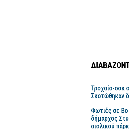
ΔΙΑΒΑΖΟΝΤ
Τροχαίο-σοκ σ
Σκοτώθηκαν δ
Φωτιές σε Βο
δήμαρχος Στυλ
αιολικού πάρ