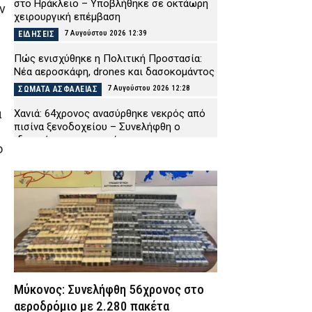
στο Ηράκλειο – Υποβλήθηκε σε οκτάωρη
ν
χειρουργική επέμβαση
7 Αυγούστου 2026 12:39
ΕΙΔΗΣΕΙΣ
Πώς ενισχύθηκε η Πολιτική Προστασία:
Νέα αεροσκάφη, drones και δασοκομάντος
7 Αυγούστου 2026 12:28
ΣΩΜΑΤΑ ΑΣΦΑΛΕΙΑΣ
α
Χανιά: 64χρονος ανασύρθηκε νεκρός από
πισίνα ξενοδοχείου – Συνελήφθη ο
ιδιοκτήτης της επιχείρησης
ο
7 Αυγούστου 2026 12:17
ΑΣΤΥΝΟΜΙΑ
Marfin: Προθεσμία για να απολογηθεί την
Τρίτη (11/8) έλαβε η 46χρονη – Επιστρέφει
στα κρατητήρια της ΓΑΔΑ
7 Αυγούστου 2026 12:03
ΔΙΚΑΙΟΣΥΝΗ
Οικογενειακή τραγωδία στις Σέρρες:
Σκοτώθηκαν μητέρα και γιος – Βίντεο-σοκ
από τη στιγμή της σύγκρουσης του ΙΧ με
Μύκονος: Συνελήφθη 56χρονος στο
φορτηγό
αεροδρόμιο με 2.280 πακέτα
7 Αυγούστου 2026 11:54
ΑΣΤΥΝΟΜΙΑ