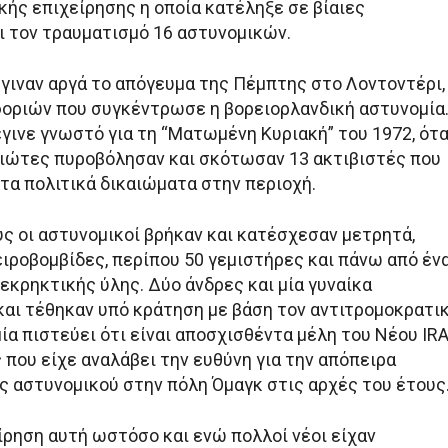
κής επιχείρησης η οποία κατέληξε σε βίαιες
ι τον τραυματισμό 16 αστυνομικών.
έγιναν αργά το απόγευμα της Πέμπτης στο Λοντοντέρι,
οριών που συγκέντρωσε η βορειορλανδική αστυνομία
έγινε γνωστό για τη “Ματωμένη Κυριακή” του 1972, ότ
ιώτες πυροβόλησαν και σκότωσαν 13 ακτιβιστές που
τα πολιτικά δικαιώματα στην περιοχή.
υς οι αστυνομικοί βρήκαν και κατέσχεσαν μετρητά,
ειροβομβίδες, περίπου 50 γεμιστήρες και πάνω από έν
εκρηκτικής ύλης. Δύο άνδρες και μία γυναίκα
αι τέθηκαν υπό κράτηση με βάση τον αντιτρομοκρατι
ία πιστεύει ότι είναι αποσχισθέντα μέλη του Νέου IRA
που είχε αναλάβει την ευθύνη για την απόπειρα
ς αστυνομικού στην πόλη Όμαγκ στις αρχές του έτους
ίρηση αυτή ωστόσο και ενώ πολλοί νέοι είχαν