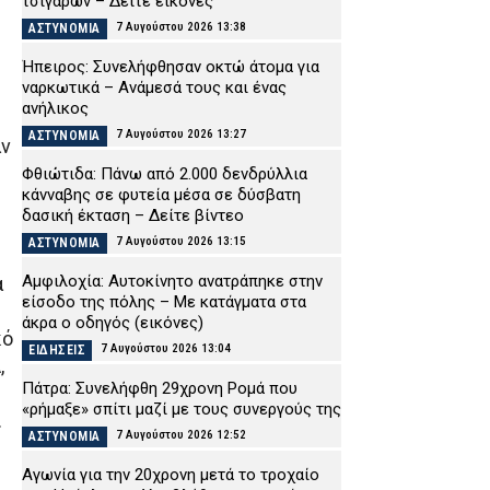
τσιγάρων – Δείτε εικόνες
7 Αυγούστου 2026 13:38
ΑΣΤΥΝΟΜΙΑ
Ήπειρος: Συνελήφθησαν οκτώ άτομα για
ναρκωτικά – Ανάμεσά τους και ένας
ανήλικος
.
7 Αυγούστου 2026 13:27
ΑΣΤΥΝΟΜΙΑ
αν
Φθιώτιδα: Πάνω από 2.000 δενδρύλλια
κάνναβης σε φυτεία μέσα σε δύσβατη
δασική έκταση – Δείτε βίντεο
7 Αυγούστου 2026 13:15
ΑΣΤΥΝΟΜΙΑ
Αμφιλοχία: Αυτοκίνητο ανατράπηκε στην
α
είσοδο της πόλης – Με κατάγματα στα
άκρα ο οδηγός (εικόνες)
κό
7 Αυγούστου 2026 13:04
ΕΙΔΗΣΕΙΣ
,
Πάτρα: Συνελήφθη 29χρονη Ρομά που
«ρήμαξε» σπίτι μαζί με τους συνεργούς της
.
7 Αυγούστου 2026 12:52
ΑΣΤΥΝΟΜΙΑ
Αγωνία για την 20χρονη μετά το τροχαίο