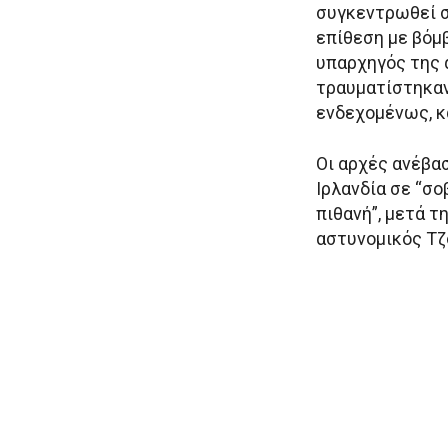
συγκεντρωθεί σ
επίθεση με βόμ
υπαρχηγός της 
τραυματίστηκαν
ενδεχομένως, κ
Οι αρχές ανέβα
Ιρλανδία σε “σο
πιθανή”, μετά τ
αστυνομικός Τζ