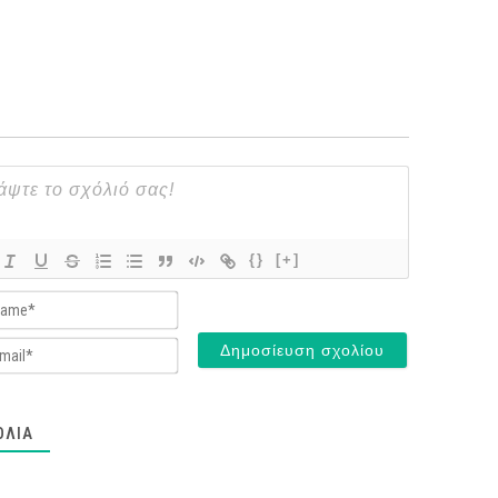
{}
[+]
Name*
Email*
ΌΛΙΑ