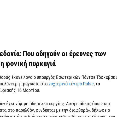
εδονία: Που οδηγούν οι έρευνες των
τη φονική πυρκαγιά
θοράς έκανε λόγο ο υπουργός Εσωτερικών Πάντσε Τόσκοβσκι
 πολύνεκρη τραγωδία στο
νυχτερινό κέντρο Pulse
, τα
υριακής 16 Μαρτίου.
δεν έχει νόμιμη άδεια λειτουργίας. Αυτή η άδεια, όπως και
ατα στο παρελθόν, συνδέεται με την διαφθορά», δήλωσε ο
κών κατά την διάρκεια συνέντευξης Τύπου στο Κότσανι, τον