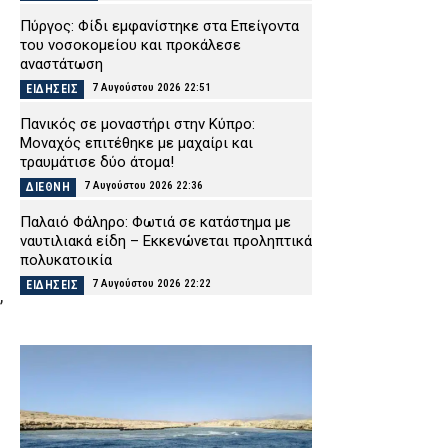
Πύργος: Φίδι εμφανίστηκε στα Επείγοντα
του νοσοκομείου και προκάλεσε
αναστάτωση
7 Αυγούστου 2026 22:51
ΕΙΔΗΣΕΙΣ
Πανικός σε μοναστήρι στην Κύπρο:
Μοναχός επιτέθηκε με μαχαίρι και
τραυμάτισε δύο άτομα!
7 Αυγούστου 2026 22:36
ΔΙΕΘΝΗ
Παλαιό Φάληρο: Φωτιά σε κατάστημα με
ναυτιλιακά είδη – Εκκενώνεται προληπτικά
πολυκατοικία
7 Αυγούστου 2026 22:22
ΕΙΔΗΣΕΙΣ
,
Νέα Αγχίαλος: Σάτυρος αυνανιζόταν
κοιτώντας την 13χρονη γειτόνισσά του –
Καταδικάστηκε σε φυλάκιση
7 Αυγούστου 2026 22:07
ΔΙΚΑΙΟΣΥΝΗ
Σκιάθος: «Με ξυλοκόπησαν και με άφησαν
αιμόφυρτο στο δρόμο» – Άγριος καβγάς με