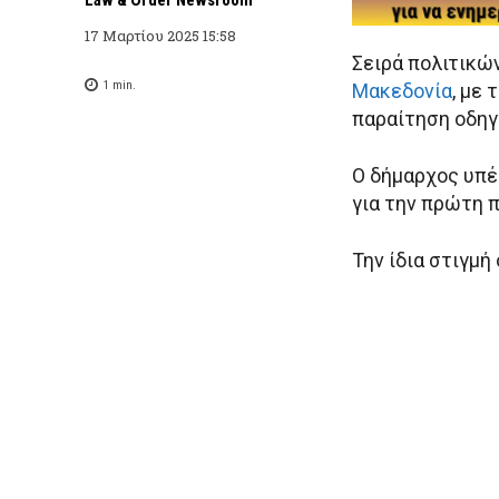
17 Μαρτίου 2025 15:58
Σειρά πολιτικώ
1
min.
Μακεδονία
, με
παραίτηση οδηγ
Ο δήμαρχος υπέ
για την πρώτη 
Την ίδια στιγμ