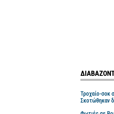
ΔΙΑΒΑΖΟΝΤ
Τροχαίο-σοκ σ
Σκοτώθηκαν δ
Φωτιές σε Βο