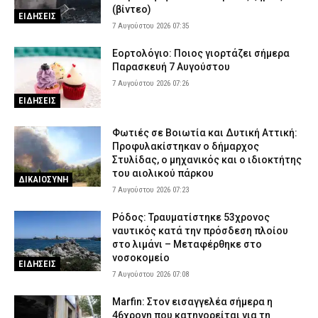
(βίντεο)
ΕΙΔΗΣΕΙΣ
7 Αυγούστου 2026 07:35
Εορτολόγιο: Ποιος γιορτάζει σήμερα
Παρασκευή 7 Αυγούστου
7 Αυγούστου 2026 07:26
ΕΙΔΗΣΕΙΣ
Φωτιές σε Βοιωτία και Δυτική Αττική:
Προφυλακίστηκαν ο δήμαρχος
Στυλίδας, ο μηχανικός και ο ιδιοκτήτης
του αιολικού πάρκου
ΔΙΚΑΙΟΣΥΝΗ
7 Αυγούστου 2026 07:23
Ρόδος: Τραυματίστηκε 53χρονος
ναυτικός κατά την πρόσδεση πλοίου
στο λιμάνι – Μεταφέρθηκε στο
νοσοκομείο
ΕΙΔΗΣΕΙΣ
7 Αυγούστου 2026 07:08
Marfin: Στον εισαγγελέα σήμερα η
46χρονη που κατηγορείται για τη