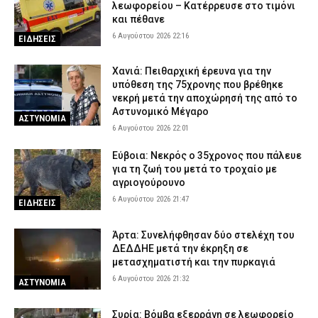
λεωφορείου – Κατέρρευσε στο τιμόνι
και πέθανε
6 Αυγούστου 2026 22:16
ΕΙΔΗΣΕΙΣ
Χανιά: Πειθαρχική έρευνα για την
υπόθεση της 75χρονης που βρέθηκε
νεκρή μετά την αποχώρησή της από το
Αστυνομικό Μέγαρο
ΑΣΤΥΝΟΜΙΑ
6 Αυγούστου 2026 22:01
Εύβοια: Νεκρός ο 35χρονος που πάλευε
για τη ζωή του μετά το τροχαίο με
αγριογούρουνο
6 Αυγούστου 2026 21:47
ΕΙΔΗΣΕΙΣ
Άρτα: Συνελήφθησαν δύο στελέχη του
ΔΕΔΔΗΕ μετά την έκρηξη σε
μετασχηματιστή και την πυρκαγιά
6 Αυγούστου 2026 21:32
ΑΣΤΥΝΟΜΙΑ
Συρία: Βόμβα εξερράγη σε λεωφορείο