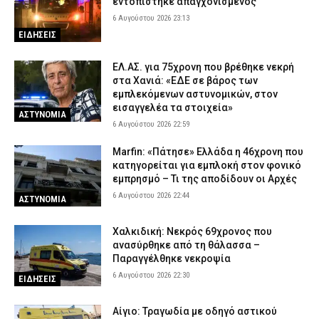
εντοπίστηκε απαγχονισμένος
6 Αυγούστου 2026 23:13
ΕΙΔΗΣΕΙΣ
ΕΛ.ΑΣ. για 75χρονη που βρέθηκε νεκρή
στα Χανιά: «ΕΔΕ σε βάρος των
εμπλεκόμενων αστυνομικών, στον
εισαγγελέα τα στοιχεία»
ΑΣΤΥΝΟΜΙΑ
6 Αυγούστου 2026 22:59
Marfin: «Πάτησε» Ελλάδα η 46χρονη που
κατηγορείται για εμπλοκή στον φονικό
εμπρησμό – Τι της αποδίδουν οι Αρχές
6 Αυγούστου 2026 22:44
ΑΣΤΥΝΟΜΙΑ
Χαλκιδική: Νεκρός 69χρονος που
ανασύρθηκε από τη θάλασσα –
Παραγγέλθηκε νεκροψία
6 Αυγούστου 2026 22:30
ΕΙΔΗΣΕΙΣ
Αίγιο: Τραγωδία με οδηγό αστικού