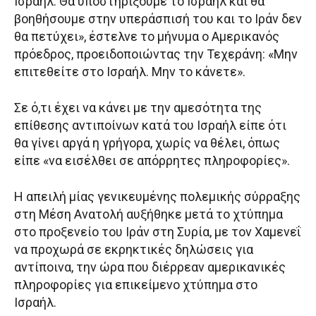
Ισραήλ. Θα υποστηρίξουμε το Ισραήλ και θα
βοηθήσουμε στην υπεράσπισή του και το Ιράν δεν
θα πετύχει», έστελνε το μήνυμα ο Αμερικανός
πρόεδρος, προειδοποιώντας την Τεχεράνη: «Μην
επιτεθείτε στο Ισραήλ. Μην το κάνετε».
Σε ό,τι έχει να κάνει με την αμεσότητα της
επίθεσης αντιποίνων κατά του Ισραήλ είπε ότι
θα γίνει αργά η γρήγορα, χωρίς να θέλει, όπως
είπε «να εισέλθει σε απόρρητες πληροφορίες».
Η απειλή μίας γενικευμένης πολεμικής σύρραξης
στη Μέση Ανατολή αυξήθηκε μετά το χτύπημα
στο προξενείο του Ιράν στη Συρία, με τον Χαμενεΐ
να προχωρά σε εκρηκτικές δηλώσεις για
αντίποινα, την ώρα που διέρρεαν αμερικανικές
πληροφορίες για επικείμενο χτύπημα στο
Ισραήλ.