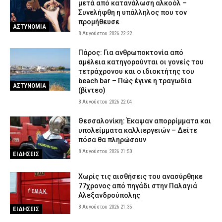
μετά από κατανάλωση αλκοόλ –
Συνελήφθη η υπάλληλος που τον
προμήθευσε
ΑΣΤΥΝΟΜΙΑ
8 Αυγούστου 2026 22:22
Πάρος: Για ανθρωποκτονία από
αμέλεια κατηγορούνται οι γονείς του
τετράχρονου και ο ιδιοκτήτης του
beach bar – Πώς έγινε η τραγωδία
ΑΣΤΥΝΟΜΙΑ
(βίντεο)
8 Αυγούστου 2026 22:04
Θεσσαλονίκη: Έκαψαν απορρίμματα και
υπολείμματα καλλιεργειών – Δείτε
πόσα θα πληρώσουν
8 Αυγούστου 2026 21:50
ΕΙΔΗΣΕΙΣ
Χωρίς τις αισθήσεις του ανασύρθηκε
77χρονος από πηγάδι στην Παλαγιά
Αλεξανδρούπολης
8 Αυγούστου 2026 21:35
ΕΙΔΗΣΕΙΣ