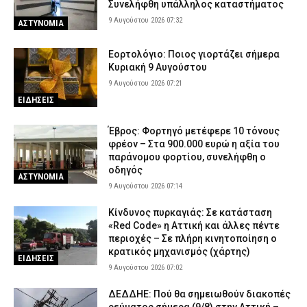
Συνελήφθη υπάλληλος καταστήματος
9 Αυγούστου 2026 07:32
ΑΣΤΥΝΟΜΙΑ
Εορτολόγιο: Ποιος γιορτάζει σήμερα
Κυριακή 9 Αυγούστου
9 Αυγούστου 2026 07:21
ΕΙΔΗΣΕΙΣ
Έβρος: Φορτηγό μετέφερε 10 τόνους
φρέον – Στα 900.000 ευρώ η αξία του
παράνομου φορτίου, συνελήφθη ο
οδηγός
ΑΣΤΥΝΟΜΙΑ
9 Αυγούστου 2026 07:14
Κίνδυνος πυρκαγιάς: Σε κατάσταση
«Red Code» η Αττική και άλλες πέντε
περιοχές – Σε πλήρη κινητοποίηση ο
κρατικός μηχανισμός (χάρτης)
ΕΙΔΗΣΕΙΣ
9 Αυγούστου 2026 07:02
ΔΕΔΔΗΕ: Πού θα σημειωθούν διακοπές