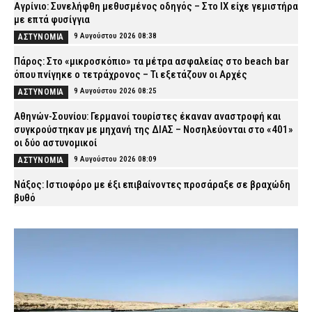
Αγρίνιο: Συνελήφθη μεθυσμένος οδηγός – Στο ΙΧ είχε γεμιστήρα
με επτά φυσίγγια
9 Αυγούστου 2026 08:38
ΑΣΤΥΝΟΜΙΑ
Πάρος: Στο «μικροσκόπιο» τα μέτρα ασφαλείας στο beach bar
όπου πνίγηκε ο τετράχρονος – Τι εξετάζουν οι Αρχές
9 Αυγούστου 2026 08:25
ΑΣΤΥΝΟΜΙΑ
Αθηνών-Σουνίου: Γερμανοί τουρίστες έκαναν αναστροφή και
συγκρούστηκαν με μηχανή της ΔΙΑΣ – Νοσηλεύονται στο «401»
οι δύο αστυνομικοί
9 Αυγούστου 2026 08:09
ΑΣΤΥΝΟΜΙΑ
Νάξος: Ιστιοφόρο με έξι επιβαίνοντες προσάραξε σε βραχώδη
βυθό
9 Αυγούστου 2026 07:55
ΕΙΔΗΣΕΙΣ
«The Odyssey»: Ξεπέρασε τα 911 εκατ. δολάρια στο box office –
Έτοιμη να γίνει η μεγαλύτερη επιτυχία του Christopher Nolan
9 Αυγούστου 2026 07:42
LIFE
Κομοτηνή: Στο νοσοκομείο ανήλικος μετά από κατανάλωση
αλκοόλ – Συνελήφθη υπάλληλος καταστήματος