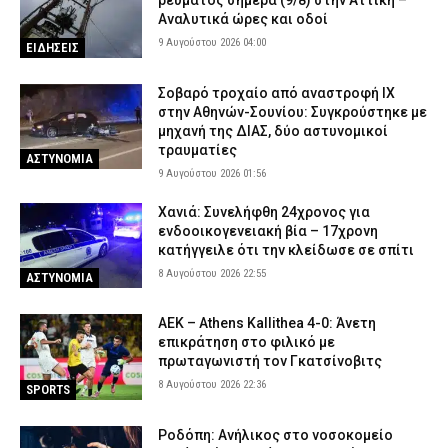
ρεύματος σήμερα (9/8) στην Αττική –
Αναλυτικά ώρες και οδοί
9 Αυγούστου 2026 04:00
ΕΙΔΗΣΕΙΣ
Σοβαρό τροχαίο από αναστροφή ΙΧ
στην Αθηνών-Σουνίου: Συγκρούστηκε με
μηχανή της ΔΙΑΣ, δύο αστυνομικοί
τραυματίες
ΑΣΤΥΝΟΜΙΑ
9 Αυγούστου 2026 01:56
Χανιά: Συνελήφθη 24χρονος για
ενδοοικογενειακή βία – 17χρονη
κατήγγειλε ότι την κλείδωσε σε σπίτι
8 Αυγούστου 2026 22:55
ΑΣΤΥΝΟΜΙΑ
ΑΕΚ – Athens Kallithea 4-0: Άνετη
επικράτηση στο φιλικό με
πρωταγωνιστή τον Γκατσίνοβιτς
8 Αυγούστου 2026 22:36
SPORTS
Ροδόπη: Ανήλικος στο νοσοκομείο