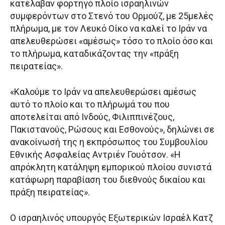
κατέλαβαν φορτηγό πλοίο ισραηλινών
συμφερόντων στο Στενό του Ορμούζ, με 25μελές
πλήρωμα, με τον Λευκό Οίκο να καλεί το Ιράν να
απελευθερώσει «αμέσως» τόσο το πλοίο όσο και
το πλήρωμα, καταδικάζοντας την «πράξη
πειρατείας».
«Καλούμε το Ιράν να απελευθερώσει αμέσως
αυτό το πλοίο και το πλήρωμά του που
αποτελείται από Ινδούς, Φιλιππινέζους,
Πακιστανούς, Ρώσους και Εσθονούς», δηλώνει σε
ανακοίνωσή της η εκπρόσωπος του Συμβουλίου
Εθνικής Ασφαλείας Αντριέν Γουότσον. «Η
απρόκλητη κατάληψη εμπορικού πλοίου συνιστά
κατάφωρη παραβίαση του διεθνούς δικαίου και
πράξη πειρατείας».
Ο ισραηλινός υπουργός Εξωτερικών Ισραέλ Κατζ