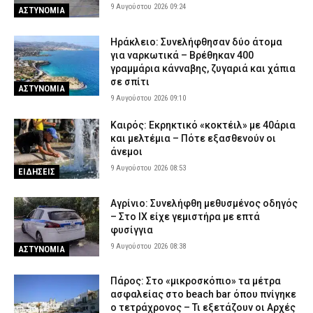
9 Αυγούστου 2026 09:24
ΑΣΤΥΝΟΜΙΑ
ΕΦΕΤ: Ανακαλείται παρτίδα γνωστής μαρμελάδας – Τι πρέπει να
προσέξουν οι καταναλωτές
Ηράκλειο: Συνελήφθησαν δύο άτομα
8 Αυγούστου 2026 18:40
ΕΙΔΗΣΕΙΣ
για ναρκωτικά – Βρέθηκαν 400
Λευκάδα και Κέρκυρα: Τέσσερις άνδρες συνελήφθησαν για
γραμμάρια κάνναβης, ζυγαριά και χάπια
κατοχή ναρκωτικών
σε σπίτι
ΑΣΤΥΝΟΜΙΑ
8 Αυγούστου 2026 18:27
9 Αυγούστου 2026 09:10
ΑΣΤΥΝΟΜΙΑ
Καιρός: Eκρηκτικό «κοκτέιλ» με 40άρια
και μελτέμια – Πότε εξασθενούν οι
άνεμοι
9 Αυγούστου 2026 08:53
ΕΙΔΗΣΕΙΣ
Αγρίνιο: Συνελήφθη μεθυσμένος οδηγός
– Στο ΙΧ είχε γεμιστήρα με επτά
φυσίγγια
9 Αυγούστου 2026 08:38
ΑΣΤΥΝΟΜΙΑ
Πάρος: Στο «μικροσκόπιο» τα μέτρα
ασφαλείας στο beach bar όπου πνίγηκε
ο τετράχρονος – Τι εξετάζουν οι Αρχές