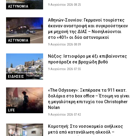
9 Αυγούστου 2026 08:25
ΑΣΤΥΝΟΜΙΑ
Αθηνών-Σουνίου: Γερμανοί τουρίστες
έκαναν αναστροφή και συγκρούστηκαν
με μηχανή της ΔΙΑΣ – Νοσηλεύονται
στο «401» οι δύο αστυνομικοί
ΑΣΤΥΝΟΜΙΑ
9 Αυγούστου 2026 08:09
Νάξος: Ιστιοφόρο με έξι επιβαίνοντες
προσάραξε σε βραχώδη βυθό
9 Αυγούστου 2026 07:55
ΕΙΔΗΣΕΙΣ
«The Odyssey»: Ξεπέρασε τα 911 εκατ.
δολάρια στο box office – Έτοιμη να γίνει
η μεγαλύτερη επιτυχία του Christopher
Nolan
LIFE
9 Αυγούστου 2026 07:42
Κομοτηνή: Στο νοσοκομείο ανήλικος
μετά από κατανάλωση αλκοόλ –