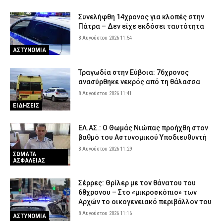
Συνελήφθη 14χρονος για κλοπές στην
Πάτρα – Δεν είχε εκδόσει ταυτότητα
8 Αυγούστου 2026 11:54
ΑΣΤΥΝΟΜΙΑ
Τραγωδία στην Εύβοια: 76χρονος
ανασύρθηκε νεκρός από τη θάλασσα
8 Αυγούστου 2026 11:41
ΕΙΔΗΣΕΙΣ
ΕΛ.ΑΣ.: Ο Θωμάς Νιώπας προήχθη στον
βαθμό του Αστυνομικού Υποδιευθυντή
8 Αυγούστου 2026 11:29
ΣΩΜΑΤΑ
ΑΣΦΑΛΕΙΑΣ
Σέρρες: Θρίλερ με τον θάνατου του
68χρονου – Στο «μικροσκόπιο» των
Αρχών το οικογενειακό περιβάλλον του
8 Αυγούστου 2026 11:16
ΑΣΤΥΝΟΜΙΑ