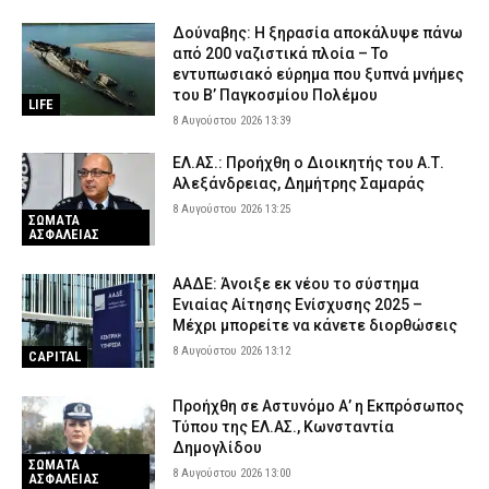
Δούναβης: Η ξηρασία αποκάλυψε πάνω
από 200 ναζιστικά πλοία – Το
εντυπωσιακό εύρημα που ξυπνά μνήμες
του Β’ Παγκοσμίου Πολέμου
LIFE
8 Αυγούστου 2026 13:39
ΕΛ.ΑΣ.: Προήχθη ο Διοικητής του Α.Τ.
Αλεξάνδρειας, Δημήτρης Σαμαράς
8 Αυγούστου 2026 13:25
ΣΩΜΑΤΑ
ΑΣΦΑΛΕΙΑΣ
ΑΑΔΕ: Άνοιξε εκ νέου το σύστημα
Ενιαίας Αίτησης Ενίσχυσης 2025 –
Μέχρι μπορείτε να κάνετε διορθώσεις
8 Αυγούστου 2026 13:12
CAPITAL
Προήχθη σε Αστυνόμο Α’ η Εκπρόσωπος
Τύπου της ΕΛ.ΑΣ., Κωνσταντία
Δημογλίδου
ΣΩΜΑΤΑ
8 Αυγούστου 2026 13:00
ΑΣΦΑΛΕΙΑΣ