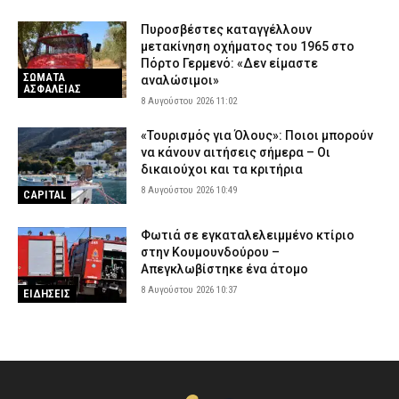
Πυροσβέστες καταγγέλλουν
μετακίνηση οχήματος του 1965 στο
Πόρτο Γερμενό: «Δεν είμαστε
ΣΩΜΑΤΑ
αναλώσιμοι»
ΑΣΦΑΛΕΙΑΣ
8 Αυγούστου 2026 11:02
«Τουρισμός για Όλους»: Ποιοι μπορούν
να κάνουν αιτήσεις σήμερα – Οι
δικαιούχοι και τα κριτήρια
8 Αυγούστου 2026 10:49
CAPITAL
Φωτιά σε εγκαταλελειμμένο κτίριο
στην Κουμουνδούρου –
Απεγκλωβίστηκε ένα άτομο
8 Αυγούστου 2026 10:37
ΕΙΔΗΣΕΙΣ