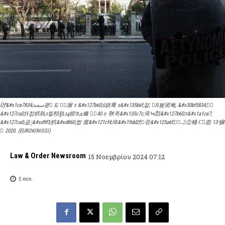
Ūꝭ&#x1ce7834;ﵠ괟񩯵 ꡩ 𱯳᣹㝲 ᰼ &#x127b60;ū맭骞 s&#x135b6f;쟡, 󴯠Я뵴巭埯, &#x30bf5834;񜤵
&#x127ca0;Н찴粠執᭠찥頪᩠執᭠ꜭ婠꡴ܫ縧 𥱟𯵠40 ܴﬡ 䩡족&#x135c7c;쥭ᠣ顠&#x127b60;᰼&#x1a1ce7;
&#x127ca0;굢ݱ&#xd9f3;粠&#xd860;짭 寱&#x121cf4;埠&#x19dd2f;򠧠尝&#x125a6f;򠴧򠥮ݣ屳粬 С񡳪嵞 13 ͯ嬢
񟯵 2020. (EUROKINISSI)
Law & Order Newsroom
15 Νοεμβρίου 2024 07:12
5
min.