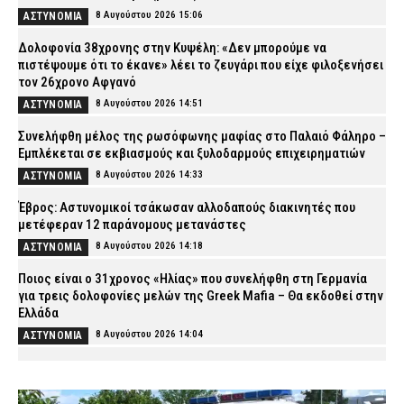
8 Αυγούστου 2026 15:06
ΑΣΤΥΝΟΜΙΑ
Δολοφονία 38χρονης στην Κυψέλη: «Δεν μπορούμε να
πιστέψουμε ότι το έκανε» λέει το ζευγάρι που είχε φιλοξενήσει
τον 26χρονο Αφγανό
8 Αυγούστου 2026 14:51
ΑΣΤΥΝΟΜΙΑ
Συνελήφθη μέλος της ρωσόφωνης μαφίας στο Παλαιό Φάληρο –
Εμπλέκεται σε εκβιασμούς και ξυλοδαρμούς επιχειρηματιών
8 Αυγούστου 2026 14:33
ΑΣΤΥΝΟΜΙΑ
Έβρος: Αστυνομικοί τσάκωσαν αλλοδαπούς διακινητές που
μετέφεραν 12 παράνομους μετανάστες
8 Αυγούστου 2026 14:18
ΑΣΤΥΝΟΜΙΑ
Ποιος είναι ο 31χρονος «Ηλίας» που συνελήφθη στη Γερμανία
για τρεις δολοφονίες μελών της Greek Mafia – Θα εκδοθεί στην
Ελλάδα
8 Αυγούστου 2026 14:04
ΑΣΤΥΝΟΜΙΑ
Συνελήφθησαν τέσσερα άτομα για ναρκωτικά σε Λευκάδα και
Κέρκυρα