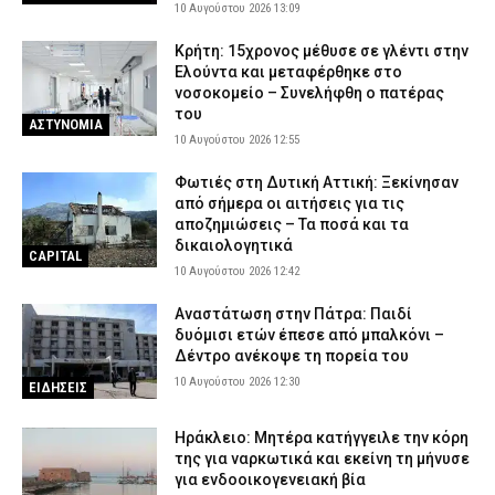
9 Αυγούστου 2026 22:28
ΕΙΔΗΣΕΙΣ
10 Αυγούστου 2026 13:09
Βελτιωμένη η εικόνα της δασικής πυρκαγιάς στο Μουζάκι
Κρήτη: 15χρονος μέθυσε σε γλέντι στην
Ηλείας – Επιχειρούν μόνο επίγειες δυνάμεις
Ελούντα και μεταφέρθηκε στο
9 Αυγούστου 2026 22:19
νοσοκομείο – Συνελήφθη ο πατέρας
ΕΙΔΗΣΕΙΣ
του
ΑΣΤΥΝΟΜΙΑ
10 Αυγούστου 2026 12:55
Φωτιές στη Δυτική Αττική: Ξεκίνησαν
από σήμερα οι αιτήσεις για τις
αποζημιώσεις – Τα ποσά και τα
δικαιολογητικά
CAPITAL
10 Αυγούστου 2026 12:42
Αναστάτωση στην Πάτρα: Παιδί
δυόμισι ετών έπεσε από μπαλκόνι –
Δέντρο ανέκοψε τη πορεία του
10 Αυγούστου 2026 12:30
ΕΙΔΗΣΕΙΣ
Ηράκλειο: Μητέρα κατήγγειλε την κόρη
της για ναρκωτικά και εκείνη τη μήνυσε
για ενδοοικογενειακή βία