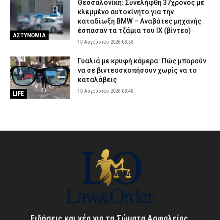
Θεσσαλονίκη: Συνελήφθη 37χρονος με
κλεμμένο αυτοκίνητο για την
καταδίωξη BMW – Αναβάτες μηχανής
έσπασαν τα τζάμια του ΙΧ (βίντεο)
ΑΣΤΥΝΟΜΙΑ
10 Αυγούστου 2026 08:53
Γυαλιά με κρυφή κάμερα: Πώς μπορούν
να σε βιντεοσκοπήσουν χωρίς να το
καταλάβεις
10 Αυγούστου 2026 08:40
LIFE
Ειδήσεις και νέα για τα Σώματα Ασφαλείας,