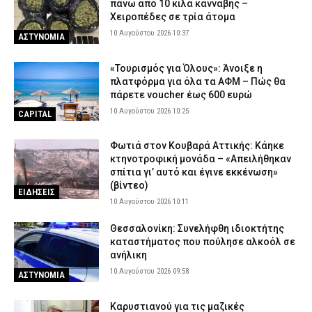
πάνω από 10 κιλά κάνναβης –
Χειροπέδες σε τρία άτομα
10 Αυγούστου 2026 10:37
ΑΣΤΥΝΟΜΙΑ
«Τουρισμός για Όλους»: Άνοιξε η
πλατφόρμα για όλα τα ΑΦΜ – Πώς θα
πάρετε voucher έως 600 ευρώ
10 Αυγούστου 2026 10:25
CAPITAL
Φωτιά στον Κουβαρά Αττικής: Κάηκε
κτηνοτροφική μονάδα – «Απειλήθηκαν
σπίτια γι’ αυτό και έγινε εκκένωση»
(βίντεο)
ΕΙΔΗΣΕΙΣ
10 Αυγούστου 2026 10:11
Θεσσαλονίκη: Συνελήφθη ιδιοκτήτης
καταστήματος που πούλησε αλκοόλ σε
ανήλικη
10 Αυγούστου 2026 09:58
ΑΣΤΥΝΟΜΙΑ
Καρυστιανού για τις μαζικές