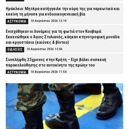
Ηράκλειο: Μητέρα κατήγγειλε την κόρη της για ναρκωτικά και
εκείνη τη μήνυσε για ενδοοικογενειακή βία
10 Αυγούστου 2026 12:19
ΑΣΤΥΝΟΜΙΑ
Ενισχύθηκαν οι δυνάμεις για τη φωτιά στον Κουβαρά:
Εκκενώθηκε ο Άγιος Στυλιανός, κάηκαν κτηνοτροφική μονάδα
και εργοστάσιο (εικόνες & βίντεο)
10 Αυγούστου 2026 12:06
ΕΙΔΗΣΕΙΣ
Συνελήφθη 23χρονος στην Κρήτη – Είχε βάλει συσκευή
παρακολούθησης στο αυτοκίνητο της πρώην του
10 Αυγούστου 2026 11:54
ΑΣΤΥΝΟΜΙΑ
Κατερίνη: 74χρονη ανασύρθηκε νεκρή από τη θάλασσα
10 Αυγούστου 2026 11:40
ΕΙΔΗΣΕΙΣ
Μήλος: Στον εισαγγελέα ο πιλότος και ο ιδιοκτήτης του
ελικοπτέρου που προσγειώθηκε με τουρίστες στο Σαρακήνικο
10 Αυγούστου 2026 11:27
ΔΙΚΑΙΟΣΥΝΗ
Βύρωνας: Διαρρήκτες έριξαν οξύ στις κλειδαριές για να μπουν
σε διαμερίσματα (βίντεο)