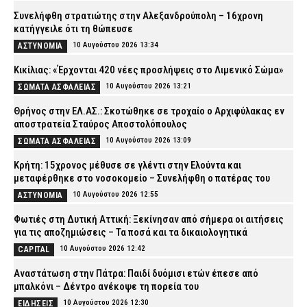
Συνελήφθη στρατιώτης στην Αλεξανδρούπολη – 16χρονη
κατήγγειλε ότι τη θώπευσε
10 Αυγούστου 2026 13:34
ΑΣΤΥΝΟΜΙΑ
Κικίλιας: «Έρχονται 420 νέες προσλήψεις στο Λιμενικό Σώμα»
10 Αυγούστου 2026 13:21
ΣΩΜΑΤΑ ΑΣΦΑΛΕΙΑΣ
Θρήνος στην ΕΛ.ΑΣ.: Σκοτώθηκε σε τροχαίο ο Αρχιφύλακας εν
αποστρατεία Σταύρος Αποστολόπουλος
10 Αυγούστου 2026 13:09
ΣΩΜΑΤΑ ΑΣΦΑΛΕΙΑΣ
Κρήτη: 15χρονος μέθυσε σε γλέντι στην Ελούντα και
μεταφέρθηκε στο νοσοκομείο – Συνελήφθη ο πατέρας του
10 Αυγούστου 2026 12:55
ΑΣΤΥΝΟΜΙΑ
Φωτιές στη Δυτική Αττική: Ξεκίνησαν από σήμερα οι αιτήσεις
για τις αποζημιώσεις – Τα ποσά και τα δικαιολογητικά
10 Αυγούστου 2026 12:42
CAPITAL
Αναστάτωση στην Πάτρα: Παιδί δυόμισι ετών έπεσε από
μπαλκόνι – Δέντρο ανέκοψε τη πορεία του
10 Αυγούστου 2026 12:30
ΕΙΔΗΣΕΙΣ