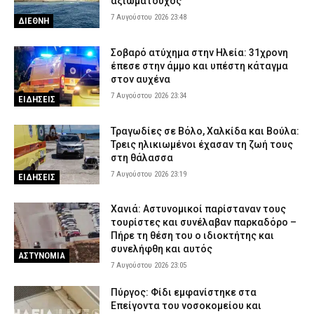
– Επιχειρούν ισχυρές επίγειες και εναέριες δυνάμεις
αξιωματούχος
7 Αυγούστου 2026 23:48
7 Αυγούστου 2026 17:00
ΕΙΔΗΣΕΙΣ
ΔΙΕΘΝΗ
Γρεβενά: Ο Σύλλογος Αλληλεγγύης και Εθελοντισμού «Ελπίδα»
Σοβαρό ατύχημα στην Ηλεία: 31χρονη
προχώρησε σε δωρεά ειδών ιματισμού στο Αστυνομικό Τμήμα
έπεσε στην άμμο και υπέστη κάταγμα
7 Αυγούστου 2026 16:48
ΣΩΜΑΤΑ ΑΣΦΑΛΕΙΑΣ
στον αυχένα
7 Αυγούστου 2026 23:34
Κορινθία: Μήνυμα του 112 για φωτιά στο Στεφάνι –
ΕΙΔΗΣΕΙΣ
«Παραμείνετε σε ετοιμότητα»
7 Αυγούστου 2026 16:35
ΕΙΔΗΣΕΙΣ
Τραγωδίες σε Βόλο, Χαλκίδα και Βούλα:
Τρεις ηλικιωμένοι έχασαν τη ζωή τους
Πιερία: Συνελήφθησαν δύο άνδρες που διέρρηξαν ΙΧ και άρπαξαν
στη θάλασσα
αντικείμενα αξίας άνω των 19.000 ευρώ
7 Αυγούστου 2026 23:19
ΕΙΔΗΣΕΙΣ
7 Αυγούστου 2026 16:23
ΑΣΤΥΝΟΜΙΑ
Πολύ υψηλός κίνδυνος πυρκαγιάς το Σάββατο – Ποιες περιοχές
Χανιά: Αστυνομικοί παρίσταναν τους
τίθενται σε «Red Code»
τουρίστες και συνέλαβαν παρκαδόρο –
Πήρε τη θέση του ο ιδιοκτήτης και
7 Αυγούστου 2026 16:10
ΕΙΔΗΣΕΙΣ
συνελήφθη και αυτός
ΑΣΤΥΝΟΜΙΑ
7 Αυγούστου 2026 23:05
Πύργος: Φίδι εμφανίστηκε στα
Επείγοντα του νοσοκομείου και