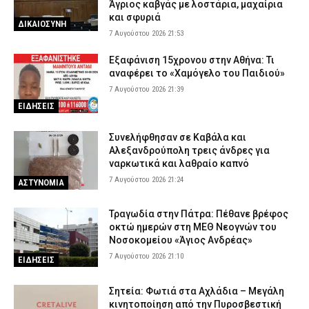
Άγριος καβγάς με λοστάρια, μαχαίρια
και σφυριά
ΔΙΚΑΙΟΣΥΝΗ
7 Αυγούστου 2026 21:53
Εξαφάνιση 15χρονου στην Αθήνα: Τι
αναφέρει το «Χαμόγελο του Παιδιού»
7 Αυγούστου 2026 21:39
ΕΙΔΗΣΕΙΣ
Συνελήφθησαν σε Καβάλα και
Αλεξανδρούπολη τρεις άνδρες για
ναρκωτικά και λαθραίο καπνό
7 Αυγούστου 2026 21:24
ΑΣΤΥΝΟΜΙΑ
Τραγωδία στην Πάτρα: Πέθανε βρέφος
οκτώ ημερών στη ΜΕΘ Νεογνών του
Νοσοκομείου «Άγιος Ανδρέας»
7 Αυγούστου 2026 21:10
ΕΙΔΗΣΕΙΣ
Σητεία: Φωτιά στα Αχλάδια – Μεγάλη
κινητοποίηση από την Πυροσβεστική