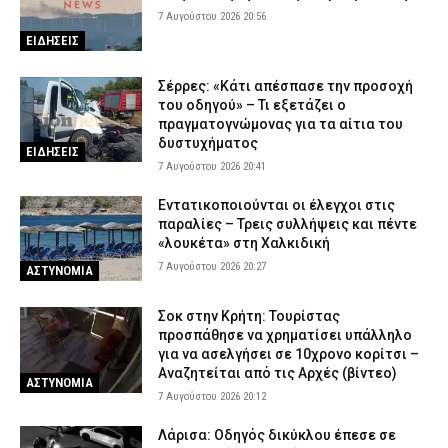
7 Αυγούστου 2026 20:56
ΕΙΔΗΣΕΙΣ
Σέρρες: «Κάτι απέσπασε την προσοχή
του οδηγού» – Τι εξετάζει ο
πραγματογνώμονας για τα αίτια του
δυστυχήματος
ΕΙΔΗΣΕΙΣ
7 Αυγούστου 2026 20:41
Εντατικοποιούνται οι έλεγχοι στις
παραλίες – Τρεις συλλήψεις και πέντε
«λουκέτα» στη Χαλκιδική
7 Αυγούστου 2026 20:27
ΑΣΤΥΝΟΜΙΑ
Σοκ στην Κρήτη: Τουρίστας
προσπάθησε να χρηματίσει υπάλληλο
για να ασελγήσει σε 10χρονο κορίτσι –
Αναζητείται από τις Αρχές (βίντεο)
ΑΣΤΥΝΟΜΙΑ
7 Αυγούστου 2026 20:12
Λάρισα: Οδηγός δικύκλου έπεσε σε