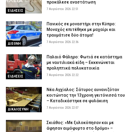
προκάλεσε αναστάτωση
7 Αυγούστου 2026 22:51
ΕΙΔΗΣΕΙΣ
Πανικός σε μοναστήρι στην Κύπρο:
Μοναχός επιτέθηκε με μαχαίρι και
τραυμάτισε δύο άτομα!
7 Αυγούστου 2026 22:36
ΔΙΕΘΝΗ
Παλαιό Φάληρο: Φωτιά σε κατάστημα
με ναυτιλιακά είδη – Εκκενώνεται
προληπτικά πολυκατοικία
7 Αυγούστου 2026 22:22
ΕΙΔΗΣΕΙΣ
Νέα Αγχίαλος: Σάτυρος αυνανιζόταν
κοιτώντας την 13χρονη γειτόνισσά του
– Καταδικάστηκε σε φυλάκιση
7 Αυγούστου 2026 22:07
ΔΙΚΑΙΟΣΥΝΗ
Σκιάθος: «Με ξυλοκόπησαν και με
άφησαν αιμόφυρτο στο δρόμο» –