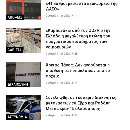
«41 βαθμοί μέσα στα λεωφορεία της
ΔΑΕΘ»
7 Αυγούστου 2026 19:14
ΑΠΟΨΕΙΣ
«Καμπανάκι» από τον ΟΟΣΑ: Στην
Ελλάδα η μεγαλύτερη πτώση του
πραγματικού εισοδήματος των
νοικοκυριών
CAPITAL
7 Αυγούστου 2026 19:01
Άρειος Πάγος: Δεν ανασύρεται η
υπόθεση των υποκλοπών από το
αρχείο
7 Αυγούστου 2026 18:40
ΔΙΚΑΙΟΣΥΝΗ
Συνελήφθησαν τέσσερις διακινητές
μεταναστών σε Έβρο και Ροδόπη –
Μετέφεραν 15 αλλοδαπούς
7 Αυγούστου 2026 18:27
ΑΣΤΥΝΟΜΙΑ