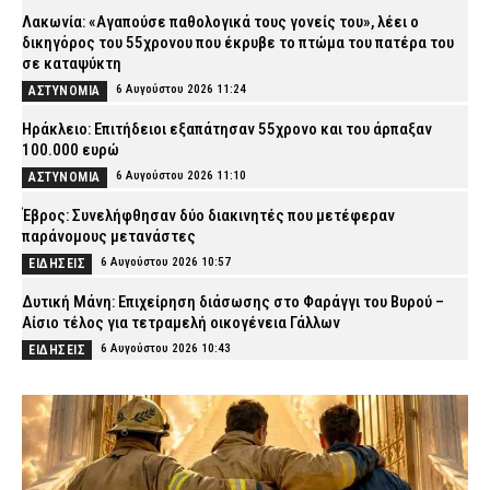
Λακωνία: «Αγαπούσε παθολογικά τους γονείς του», λέει ο
δικηγόρος του 55χρονου που έκρυβε το πτώμα του πατέρα του
σε καταψύκτη
6 Αυγούστου 2026 11:24
ΑΣΤΥΝΟΜΙΑ
Ηράκλειο: Επιτήδειοι εξαπάτησαν 55χρονο και του άρπαξαν
100.000 ευρώ
6 Αυγούστου 2026 11:10
ΑΣΤΥΝΟΜΙΑ
Έβρος: Συνελήφθησαν δύο διακινητές που μετέφεραν
παράνομους μετανάστες
6 Αυγούστου 2026 10:57
ΕΙΔΗΣΕΙΣ
Δυτική Μάνη: Επιχείρηση διάσωσης στο Φαράγγι του Βυρού –
Αίσιο τέλος για τετραμελή οικογένεια Γάλλων
6 Αυγούστου 2026 10:43
ΕΙΔΗΣΕΙΣ
Ποιοι φορείς χρειάζονται ενημέρωση μετά την έκδοση της
νέας ταυτότητας – Αναλυτικός οδηγός
6 Αυγούστου 2026 10:30
ΕΙΔΗΣΕΙΣ
Θεσσαλονίκη: 22χρονος οδηγούσε ενώ του είχε αφαιρεθεί το