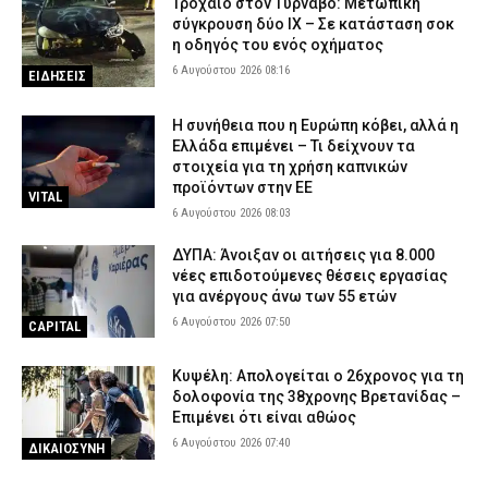
Τροχαίο στον Τύρναβο: Μετωπική
σύγκρουση δύο ΙΧ – Σε κατάσταση σοκ
η οδηγός του ενός οχήματος
6 Αυγούστου 2026 08:16
ΕΙΔΗΣΕΙΣ
Η συνήθεια που η Ευρώπη κόβει, αλλά η
Ελλάδα επιμένει – Τι δείχνουν τα
στοιχεία για τη χρήση καπνικών
προϊόντων στην ΕΕ
VITAL
6 Αυγούστου 2026 08:03
ΔΥΠΑ: Άνοιξαν οι αιτήσεις για 8.000
νέες επιδοτούμενες θέσεις εργασίας
για ανέργους άνω των 55 ετών
6 Αυγούστου 2026 07:50
CAPITAL
Κυψέλη: Απολογείται ο 26χρονος για τη
δολοφονία της 38χρονης Βρετανίδας –
Επιμένει ότι είναι αθώος
6 Αυγούστου 2026 07:40
ΔΙΚΑΙΟΣΥΝΗ