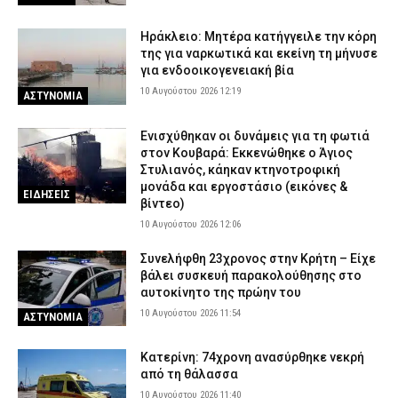
δάσος
9 Αυγούστου 2026 21:42
ΑΣΤΥΝΟΜΙΑ
Ηράκλειο: Μητέρα κατήγγειλε την κόρη
της για ναρκωτικά και εκείνη τη μήνυσε
Πάρος: Συγκλονίζει ο πατέρας του τετράχρονου – «Έφυγε για
για ενδοοικογενειακή βία
ένα δευτερόλεπτο από την προσοχή μου»
10 Αυγούστου 2026 12:19
ΑΣΤΥΝΟΜΙΑ
9 Αυγούστου 2026 21:28
ΕΙΔΗΣΕΙΣ
Ενισχύθηκαν οι δυνάμεις για τη φωτιά
στον Κουβαρά: Εκκενώθηκε ο Άγιος
Στυλιανός, κάηκαν κτηνοτροφική
μονάδα και εργοστάσιο (εικόνες &
ΕΙΔΗΣΕΙΣ
βίντεο)
10 Αυγούστου 2026 12:06
Συνελήφθη 23χρονος στην Κρήτη – Είχε
βάλει συσκευή παρακολούθησης στο
αυτοκίνητο της πρώην του
10 Αυγούστου 2026 11:54
ΑΣΤΥΝΟΜΙΑ
Κατερίνη: 74χρονη ανασύρθηκε νεκρή
από τη θάλασσα
10 Αυγούστου 2026 11:40