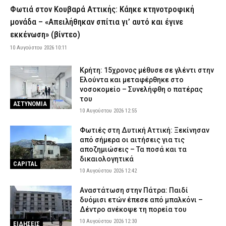
10 Αυγούστου 2026 07:10
ΠΟΛΙΤΙΚΗ
Φωτιά στον Κουβαρά Αττικής: Κάηκε κτηνοτροφική
μονάδα – «Απειλήθηκαν σπίτια γι’ αυτό και έγινε
ΔΕΔΔΗΕ: Πού θα σημειωθούν διακοπές ρεύματος σήμερα (10/8)
στην Αττική – Αναλυτικά ώρες και οδοί
εκκένωση» (βίντεο)
10 Αυγούστου 2026 04:00
ΕΙΔΗΣΕΙΣ
10 Αυγούστου 2026 10:11
Νεκρός βρέθηκε στο σπίτι του στα Ίβηρα Σερρών ένας
Κρήτη: 15χρονος μέθυσε σε γλέντι στην
66χρονος άνδρας
Ελούντα και μεταφέρθηκε στο
9 Αυγούστου 2026 22:52
ΑΣΤΥΝΟΜΙΑ
νοσοκομείο – Συνελήφθη ο πατέρας
του
Τζόκερ: Αυτοί είναι οι τυχεροί αριθμοί που κερδίζουν πάνω από
ΑΣΤΥΝΟΜΙΑ
2 εκατ. ευρώ
10 Αυγούστου 2026 12:55
9 Αυγούστου 2026 22:28
ΕΙΔΗΣΕΙΣ
Φωτιές στη Δυτική Αττική: Ξεκίνησαν
από σήμερα οι αιτήσεις για τις
Βελτιωμένη η εικόνα της δασικής πυρκαγιάς στο Μουζάκι
αποζημιώσεις – Τα ποσά και τα
Ηλείας – Επιχειρούν μόνο επίγειες δυνάμεις
δικαιολογητικά
CAPITAL
9 Αυγούστου 2026 22:19
ΕΙΔΗΣΕΙΣ
10 Αυγούστου 2026 12:42
Πότε πέφτουν οι επόμενες αργίες και τα τριήμερα του 2026
Αναστάτωση στην Πάτρα: Παιδί
9 Αυγούστου 2026 22:04
ΕΙΔΗΣΕΙΣ
δυόμισι ετών έπεσε από μπαλκόνι –
Δέντρο ανέκοψε τη πορεία του
Συνελήφθησαν δύο άτομα για πρόκληση πυρκαγιών από αμέλεια
σε Μαρούσι και Χίο – Ο ένας έκανε μπάρμπεκιου δίπλα στο
10 Αυγούστου 2026 12:30
ΕΙΔΗΣΕΙΣ