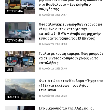
στο Βαρθολομιό – Συνελήφθη ο
σύζυγός της
ΑΣΤΥΝΟΜΙΑ
10 Αυγούστου 2026 09:07
Θεσσαλονίκη: Συνελήφθη 37χρονος με
κλεμμένο αυτοκίνητο για την
καταδίωξη BMW – Αναβάτες μηχανής
έσπασαν τα τζάμια του ΙΧ (βίντεο)
ΑΣΤΥΝΟΜΙΑ
10 Αυγούστου 2026 08:53
Γυαλιά με κρυφή κάμερα: Πώς μπορούν
να σε βιντεοσκοπήσουν χωρίς να το
καταλάβεις
10 Αυγούστου 2026 08:40
LIFE
Φωτιά τώρα στον Κουβαρά – Ήχησε το
«112» για εκκένωση του Αγίου
Στυλιανού
10 Αυγούστου 2026 08:28
ΕΙΔΗΣΕΙΣ
Στο μικροσκόπιο της ΑΑΔΕ και οι