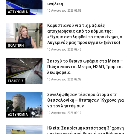
ανήλικη
10 Αυγούστου 2026 09:58
ΑΣΤΥΝΟΜΙΑ
Καρυστιανού για τις μαζικές
αποχωρήσεις από το κόμμα της:
«Είχαμε αντιληφθεί το παρακίνημα, ο
Αυγερινός μας προσέγγισε» (βίντεο)
ΠΟΛΙΤΙΚΗ
10 Αυγούστου 2026 09:46
Σε ισχύ το θερινό ωράριο στα Μέσα –
Πώς κινούνται Μετρό, ΗΣΑΠ, Τραμ και
λεωφορεία
10 Αυγούστου 2026 09:32
ΕΙΔΗΣΕΙΣ
Συνελήφθησαν τέσσερα άτομα στη
Θεσσαλονίκη – Χτύπησαν 19χρονο για
να τον ληστέψουν
10 Αυγούστου 2026 09:19
ΑΣΤΥΝΟΜΙΑ
Ηλεία: Σε κρίσιμη κατάσταση 31χρονη
μητέρα μετά από βουτιά στη θάλασσα