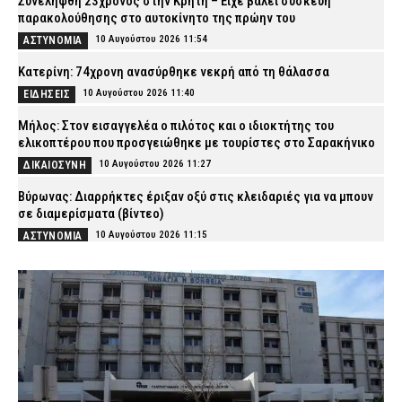
Συνελήφθη 23χρονος στην Κρήτη – Είχε βάλει συσκευή
παρακολούθησης στο αυτοκίνητο της πρώην του
10 Αυγούστου 2026 11:54
ΑΣΤΥΝΟΜΙΑ
Κατερίνη: 74χρονη ανασύρθηκε νεκρή από τη θάλασσα
10 Αυγούστου 2026 11:40
ΕΙΔΗΣΕΙΣ
Μήλος: Στον εισαγγελέα ο πιλότος και ο ιδιοκτήτης του
ελικοπτέρου που προσγειώθηκε με τουρίστες στο Σαρακήνικο
10 Αυγούστου 2026 11:27
ΔΙΚΑΙΟΣΥΝΗ
Βύρωνας: Διαρρήκτες έριξαν οξύ στις κλειδαριές για να μπουν
σε διαμερίσματα (βίντεο)
10 Αυγούστου 2026 11:15
ΑΣΤΥΝΟΜΙΑ
Φωτιά στον Κουβαρά Αττικής: Η στιγμή που ρεπόρτερ σώζει
χελώνα (βίντεο)
10 Αυγούστου 2026 11:02
ΕΙΔΗΣΕΙΣ
Συνελήφθη 53χρονος αλλοδαπός στο αεροδρόμιο της Αθήνας –
Καταζητούνταν στη Γαλλία για «ξέπλυμα» χρήματος και απάτες
10 Αυγούστου 2026 10:50
ΑΣΤΥΝΟΜΙΑ