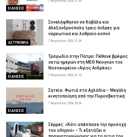
7 Αυγούστου 2026 21:39
ΕΙΔΗΣΕΙΣ
Συνελήφθησαν σε Καβάλα και
Αλεξανδρούπολη τρεις άνδρες για
ναρκωτικά και λαθραίο καπνό
7 Αυγούστου 2026 21:24
ΑΣΤΥΝΟΜΙΑ
Τραγωδία στην Πάτρα: Πέθανε βρέφος
οκτώ ημερών στη ΜΕΘ Νεογνών του
Νοσοκομείου «Άγιος Ανδρέας»
7 Αυγούστου 2026 21:10
ΕΙΔΗΣΕΙΣ
Σητεία: Φωτιά στα Αχλάδια – Μεγάλη
κινητοποίηση από την Πυροσβεστική
7 Αυγούστου 2026 20:56
ΕΙΔΗΣΕΙΣ
Σέρρες: «Κάτι απέσπασε την προσοχή
του οδηγού» – Τι εξετάζει ο
πραγματογνώμονας για τα αίτια του