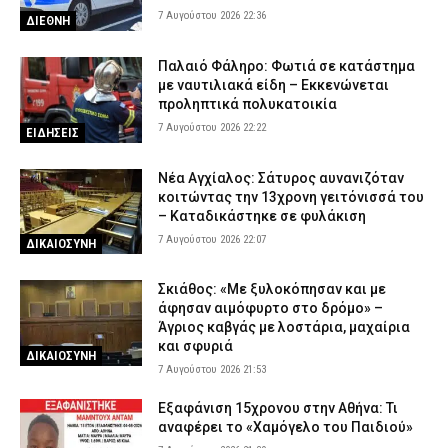
7 Αυγούστου 2026 22:36
ΔΙΕΘΝΗ
Παλαιό Φάληρο: Φωτιά σε κατάστημα
με ναυτιλιακά είδη – Εκκενώνεται
προληπτικά πολυκατοικία
7 Αυγούστου 2026 22:22
ΕΙΔΗΣΕΙΣ
Νέα Αγχίαλος: Σάτυρος αυνανιζόταν
κοιτώντας την 13χρονη γειτόνισσά του
– Καταδικάστηκε σε φυλάκιση
7 Αυγούστου 2026 22:07
ΔΙΚΑΙΟΣΥΝΗ
Σκιάθος: «Με ξυλοκόπησαν και με
άφησαν αιμόφυρτο στο δρόμο» –
Άγριος καβγάς με λοστάρια, μαχαίρια
και σφυριά
ΔΙΚΑΙΟΣΥΝΗ
7 Αυγούστου 2026 21:53
Εξαφάνιση 15χρονου στην Αθήνα: Τι
αναφέρει το «Χαμόγελο του Παιδιού»