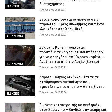
δυστυχήματος
ΕΙΔΗΣΕΙΣ
7 Αυγούστου 2026 20:41
Εντατικοποιούνται οι έλεγχοι στις
παραλίες – Τρεις συλλήψεις και πέντε
«λουκέτα» στη Χαλκιδική
7 Αυγούστου 2026 20:27
ΑΣΤΥΝΟΜΙΑ
Σοκ στην Κρήτη: Τουρίστας
προσπάθησε να χρηματίσει υπάλληλο
για να ασελγήσει σε 10χρονο κορίτσι –
Αναζητείται από τις Αρχές (βίντεο)
ΑΣΤΥΝΟΜΙΑ
7 Αυγούστου 2026 20:12
Λάρισα: Οδηγός δικύκλου έπεσε σε
σταθμευμένο αυτοκίνητο και
εγκατέλειψε το σημείο – Δείτε βίντεο
7 Αυγούστου 2026 20:06
ΕΙΔΗΣΕΙΣ
Εικόνες καταστροφής σε εκκλησάκι
στον Σαρωνικό – Βανδάλισαν ακόμη και