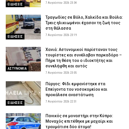
7 Αυγούστου 2026 23:34
7 Αυγούστου 2026 16:48
ΣΩΜΑΤΑ ΑΣΦΑΛΕΙΑΣ
ΕΙΔΗΣΕΙΣ
Κορινθία: Μήνυμα του 112 για φωτιά στο Στεφάνι –
Τραγωδίες σε Βόλο, Χαλκίδα και Βούλα:
«Παραμείνετε σε ετοιμότητα»
Τρεις ηλικιωμένοι έχασαν τη ζωή τους
7 Αυγούστου 2026 16:35
ΕΙΔΗΣΕΙΣ
στη θάλασσα
7 Αυγούστου 2026 23:19
Πιερία: Συνελήφθησαν δύο άνδρες που διέρρηξαν ΙΧ και άρπαξαν
ΕΙΔΗΣΕΙΣ
αντικείμενα αξίας άνω των 19.000 ευρώ
7 Αυγούστου 2026 16:23
ΑΣΤΥΝΟΜΙΑ
Χανιά: Αστυνομικοί παρίσταναν τους
τουρίστες και συνέλαβαν παρκαδόρο –
Πολύ υψηλός κίνδυνος πυρκαγιάς το Σάββατο – Ποιες περιοχές
Πήρε τη θέση του ο ιδιοκτήτης και
τίθενται σε «Red Code»
συνελήφθη και αυτός
ΑΣΤΥΝΟΜΙΑ
7 Αυγούστου 2026 16:10
ΕΙΔΗΣΕΙΣ
7 Αυγούστου 2026 23:05
Το Προεδρικό Διάταγμα με τις νέες προαγωγές Αξιωματικών
Πύργος: Φίδι εμφανίστηκε στα
της Ελληνικής Αστυνομίας
Επείγοντα του νοσοκομείου και
7 Αυγούστου 2026 16:10
προκάλεσε αναστάτωση
ΣΩΜΑΤΑ ΑΣΦΑΛΕΙΑΣ
7 Αυγούστου 2026 22:51
ΕΙΔΗΣΕΙΣ
Πανικός σε μοναστήρι στην Κύπρο:
Μοναχός επιτέθηκε με μαχαίρι και
τραυμάτισε δύο άτομα!