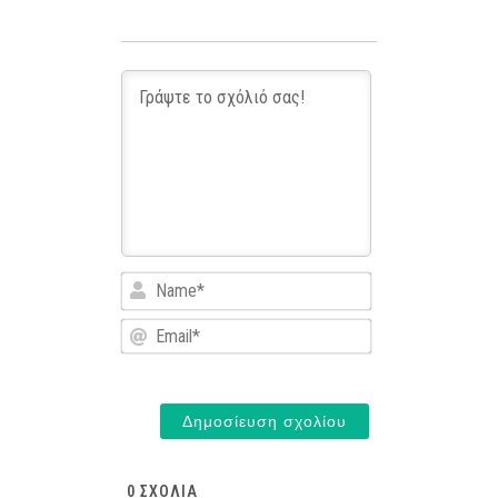
Name*
Email*
0
ΣΧΌΛΙΑ