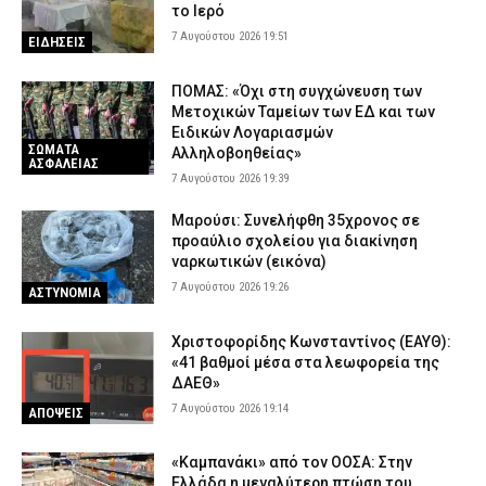
το Ιερό
7 Αυγούστου 2026 19:51
ΕΙΔΗΣΕΙΣ
ΠΟΜΑΣ: «Όχι στη συγχώνευση των
Μετοχικών Ταμείων των ΕΔ και των
Ειδικών Λογαριασμών
ΣΩΜΑΤΑ
Αλληλοβοηθείας»
ΑΣΦΑΛΕΙΑΣ
7 Αυγούστου 2026 19:39
Μαρούσι: Συνελήφθη 35χρονος σε
προαύλιο σχολείου για διακίνηση
ναρκωτικών (εικόνα)
7 Αυγούστου 2026 19:26
ΑΣΤΥΝΟΜΙΑ
Χριστοφορίδης Κωνσταντίνος (ΕΑΥΘ):
«41 βαθμοί μέσα στα λεωφορεία της
ΔΑΕΘ»
7 Αυγούστου 2026 19:14
ΑΠΟΨΕΙΣ
«Καμπανάκι» από τον ΟΟΣΑ: Στην
Ελλάδα η μεγαλύτερη πτώση του