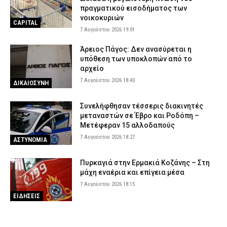
πραγματικού εισοδήματος των
νοικοκυριών
CAPITAL
7 Αυγούστου 2026 19:01
Άρειος Πάγος: Δεν ανασύρεται η
υπόθεση των υποκλοπών από το
αρχείο
7 Αυγούστου 2026 18:40
ΔΙΚΑΙΟΣΥΝΗ
Συνελήφθησαν τέσσερις διακινητές
μεταναστών σε Έβρο και Ροδόπη –
Μετέφεραν 15 αλλοδαπούς
7 Αυγούστου 2026 18:27
ΑΣΤΥΝΟΜΙΑ
Πυρκαγιά στην Ερμακιά Κοζάνης – Στη
μάχη εναέρια και επίγεια μέσα
7 Αυγούστου 2026 18:15
ΕΙΔΗΣΕΙΣ