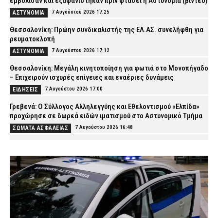
εμβόλισαν και εξαφανίστηκαν πριν φτάσει η Αστυνομία (βίντεο)
7 Αυγούστου 2026 17:25
ΑΣΤΥΝΟΜΙΑ
Θεσσαλονίκη: Πρώην συνδικαλιστής της ΕΛ.ΑΣ. συνελήφθη για
ρευματοκλοπή
7 Αυγούστου 2026 17:12
ΑΣΤΥΝΟΜΙΑ
Θεσσαλονίκη: Μεγάλη κινητοποίηση για φωτιά στο Μονοπήγαδο
– Επιχειρούν ισχυρές επίγειες και εναέριες δυνάμεις
7 Αυγούστου 2026 17:00
ΕΙΔΗΣΕΙΣ
Γρεβενά: Ο Σύλλογος Αλληλεγγύης και Εθελοντισμού «Ελπίδα»
προχώρησε σε δωρεά ειδών ιματισμού στο Αστυνομικό Τμήμα
7 Αυγούστου 2026 16:48
ΣΩΜΑΤΑ ΑΣΦΑΛΕΙΑΣ
Κορινθία: Μήνυμα του 112 για φωτιά στο Στεφάνι –
«Παραμείνετε σε ετοιμότητα»
7 Αυγούστου 2026 16:35
ΕΙΔΗΣΕΙΣ
Πιερία: Συνελήφθησαν δύο άνδρες που διέρρηξαν ΙΧ και άρπαξαν
αντικείμενα αξίας άνω των 19.000 ευρώ
7 Αυγούστου 2026 16:23
ΑΣΤΥΝΟΜΙΑ