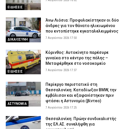
7 Αυγούστου 2026 18:02
Οικογενειακή τραγωδία στις Σέρρες: Σκοτώθηκαν μητέρα και
ΕΙΔΗΣΕΙΣ
γιος – Βίντεο-σοκ από τη στιγμή της σύγκρουσης του ΙΧ με
φορτηγό
Άνω Λιόσια: Προφυλακίστηκαν οι δύο
7 Αυγούστου 2026 11:54
ΑΣΤΥΝΟΜΙΑ
άνδρες για τον θάνατο ηλικιωμένου
Συνελήφθη στη Γερμανία 31χρονος για δολοφονίες μελών της
που εντοπίστηκε εγκαταλελειμμένος
Greek Mafia – Κατηγορείται και για την εκτέλεση του Ζαμπούνη
7 Αυγούστου 2026 17:50
ΔΙΚΑΙΟΣΥΝΗ
7 Αυγούστου 2026 11:40
ΑΣΤΥΝΟΜΙΑ
Κόρινθος: Αυτοκίνητο παρέσυρε
γυναίκα στο κέντρο της πόλης –
Μεταφέρθηκε στο νοσοκομείο
7 Αυγούστου 2026 17:37
ΕΙΔΗΣΕΙΣ
Περίεργο περιστατικό στη
Θεσσαλονίκη: Καταδίωξαν BMW, την
εμβόλισαν και εξαφανίστηκαν πριν
φτάσει η Αστυνομία (βίντεο)
ΑΣΤΥΝΟΜΙΑ
7 Αυγούστου 2026 17:25
Θεσσαλονίκη: Πρώην συνδικαλιστής
της ΕΛ.ΑΣ. συνελήφθη για