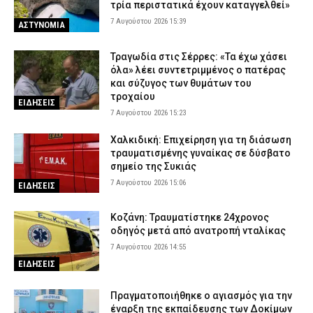
τρία περιστατικά έχουν καταγγελθεί»
7 Αυγούστου 2026 15:39
ΑΣΤΥΝΟΜΙΑ
Τραγωδία στις Σέρρες: «Τα έχω χάσει
όλα» λέει συντετριμμένος ο πατέρας
και σύζυγος των θυμάτων του
τροχαίου
ΕΙΔΗΣΕΙΣ
7 Αυγούστου 2026 15:23
Χαλκιδική: Επιχείρηση για τη διάσωση
τραυματισμένης γυναίκας σε δύσβατο
σημείο της Συκιάς
7 Αυγούστου 2026 15:06
ΕΙΔΗΣΕΙΣ
Κοζάνη: Τραυματίστηκε 24χρονος
οδηγός μετά από ανατροπή νταλίκας
7 Αυγούστου 2026 14:55
ΕΙΔΗΣΕΙΣ
Πραγματοποιήθηκε ο αγιασμός για την
έναρξη της εκπαίδευσης των Δοκίμων