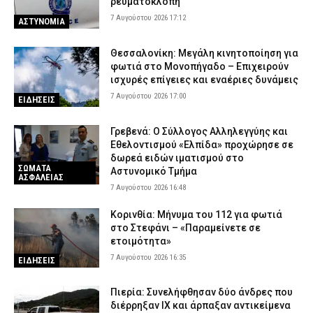
ρευματοκλοπή
7 Αυγούστου 2026 17:12
ΑΣΤΥΝΟΜΙΑ
Θεσσαλονίκη: Μεγάλη κινητοποίηση για
φωτιά στο Μονοπήγαδο – Επιχειρούν
ισχυρές επίγειες και εναέριες δυνάμεις
7 Αυγούστου 2026 17:00
ΕΙΔΗΣΕΙΣ
Γρεβενά: Ο Σύλλογος Αλληλεγγύης και
Εθελοντισμού «Ελπίδα» προχώρησε σε
δωρεά ειδών ιματισμού στο
ΣΩΜΑΤΑ
Αστυνομικό Τμήμα
ΑΣΦΑΛΕΙΑΣ
7 Αυγούστου 2026 16:48
Κορινθία: Μήνυμα του 112 για φωτιά
στο Στεφάνι – «Παραμείνετε σε
ετοιμότητα»
7 Αυγούστου 2026 16:35
ΕΙΔΗΣΕΙΣ
Πιερία: Συνελήφθησαν δύο άνδρες που
διέρρηξαν ΙΧ και άρπαξαν αντικείμενα