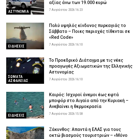
αξίας άνω των 19.000 ευρώ
7 Αυγούστου 2026 16:23
ΑΣΤΥΝΟΜΙΑ
Πολύ υψηλός κίνδυνος πυρκαγιάς το
Σάββατο – Ποιες περιοχές τίθενται σε
«Red Code»
7 Αυγούστου 2026 16:10
ΕΙΔΗΣΕΙΣ
Το Προεδρικό Διάταγμα με τις νέες
προαγωγές Αξιωματικών της Ελληνικής
Αστυνομίας
ΣΩΜΑΤΑ
7 Αυγούστου 2026 16:10
ΑΣΦΑΛΕΙΑΣ
Καιρός: Ισχυροί άνεμοι έως εφτά
μποφόρ στο Αιγαίο από την Κυριακή –
Ανεβαίνει η θερμοκρασία
7 Αυγούστου 2026 15:58
ΕΙΔΗΣΕΙΣ
Ζάκυνθος: Απαντά η ΕΛΑΣ για τους
οκτώ βιασμούς τουριστριών – «Μόνο