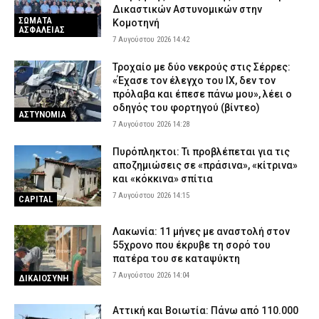
Δικαστικών Αστυνομικών στην
ΣΩΜΑΤΑ
Κομοτηνή
ΑΣΦΑΛΕΙΑΣ
7 Αυγούστου 2026 14:42
Τροχαίο με δύο νεκρούς στις Σέρρες:
«Έχασε τον έλεγχο του ΙΧ, δεν τον
πρόλαβα και έπεσε πάνω μου», λέει ο
οδηγός του φορτηγού (βίντεο)
ΑΣΤΥΝΟΜΙΑ
7 Αυγούστου 2026 14:28
Πυρόπληκτοι: Τι προβλέπεται για τις
αποζημιώσεις σε «πράσινα», «κίτρινα»
και «κόκκινα» σπίτια
7 Αυγούστου 2026 14:15
CAPITAL
Λακωνία: 11 μήνες με αναστολή στον
55χρονο που έκρυβε τη σορό του
πατέρα του σε καταψύκτη
7 Αυγούστου 2026 14:04
ΔΙΚΑΙΟΣΥΝΗ
Αττική και Βοιωτία: Πάνω από 110.000